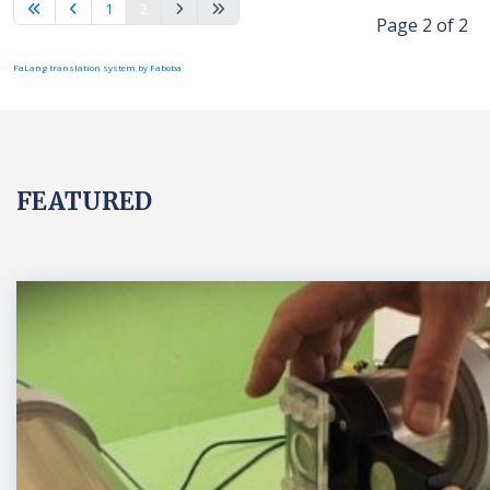
1
2
Page 2 of 2
FaLang translation system by Faboba
FEATURED