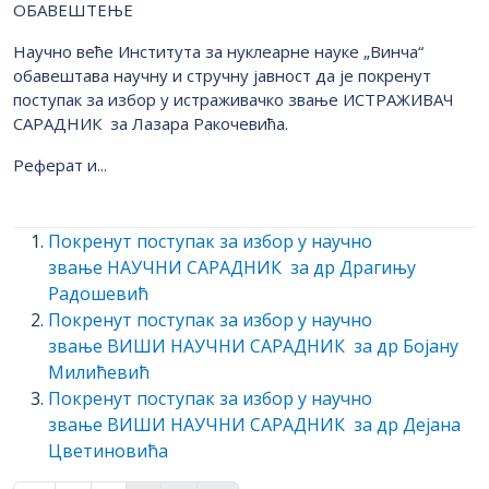
OБАВЕШТЕЊЕ
Научно веће Института за нуклеарне науке „Винча“
обавештава научну и стручну јавност да је покренут
поступак за избор у истраживачко звање ИСТРАЖИВАЧ
САРАДНИК за Лазара Ракочевића.
Реферат и...
Покренут поступак за избор у научно
звање НАУЧНИ САРАДНИК за др Драгињу
Радошевић
Покренут поступак за избор у научно
звање ВИШИ НАУЧНИ САРАДНИК за др Бојану
Милићевић
Покренут поступак за избор у научно
звање ВИШИ НАУЧНИ САРАДНИК за др Дејана
Цветиновићa