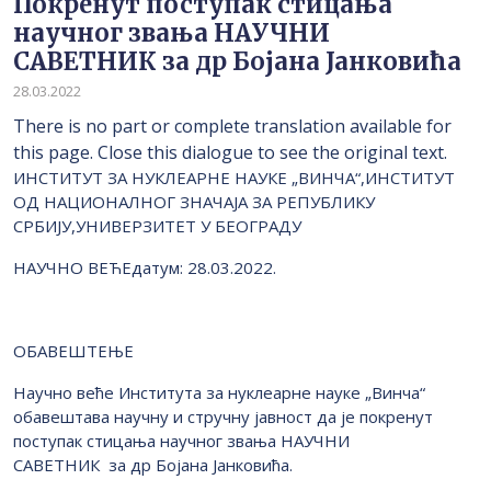
Покренут поступак стицања
научног звања НАУЧНИ
САВЕТНИК за др Бојана Јанковићa
28.03.2022
There is no part or complete translation available for
this page. Close this dialogue to see the original text.
ИНСТИТУТ ЗА НУКЛЕАРНЕ НАУКЕ „ВИНЧА“,ИНСТИТУТ
ОД НАЦИОНАЛНОГ ЗНАЧАЈА ЗА РЕПУБЛИКУ
СРБИЈУ,УНИВЕРЗИТЕТ У БЕОГРАДУ
НАУЧНО ВЕЋЕдатум: 28.03.2022.
OБАВЕШТЕЊЕ
Научно веће Института за нуклеарне науке „Винча“
обавештава научну и стручну јавност да је покренут
поступак стицања научног звања НАУЧНИ
САВЕТНИК за др Бојана Јанковићa.