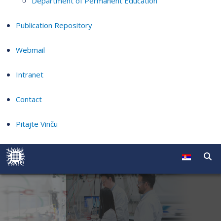
Department of Permanent Education
Publication Repository
Webmail
Intranet
Contact
Pitajte Vinču