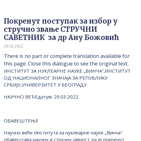
Покренут поступак за избор у
стручно звање СТРУЧНИ
САВЕТНИК за др Ану Божовић
29.03.2022
There is no part or complete translation available for
this page. Close this dialogue to see the original text.
ИНСТИТУТ ЗА НУКЛЕАРНЕ НАУКЕ „ВИНЧА“,ИНСТИТУТ
ОД НАЦИОНАЛНОГ ЗНАЧАЈА ЗА РЕПУБЛИКУ
СРБИЈУ,УНИВЕРЗИТЕТ У БЕОГРАДУ
НАУЧНО ВЕЋЕдатум: 29.03.2022.
OБАВЕШТЕЊЕ
Научно веће Института за нуклеарне науке „Винча“
обавештава научну и стручну јавност да је покренут