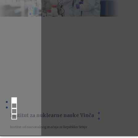
Institut za nuklearne nauke Vinča
Institut od nacionalnog značaja za Republiku Srbiju