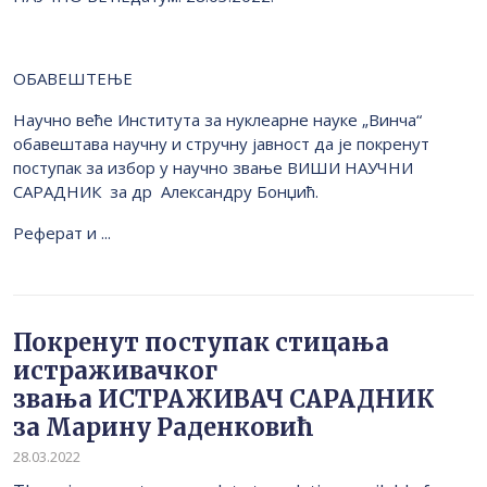
OБАВЕШТЕЊЕ
Научно веће Института за нуклеарне науке „Винча“
обавештава научну и стручну јавност да је покренут
поступак за избор у научно звање ВИШИ НАУЧНИ
САРАДНИК за др Aлександру Бонџић.
Реферат и ...
Покренут поступак стицања
истраживачког
звања ИСТРАЖИВАЧ САРАДНИК
за Марину Раденковић
28.03.2022