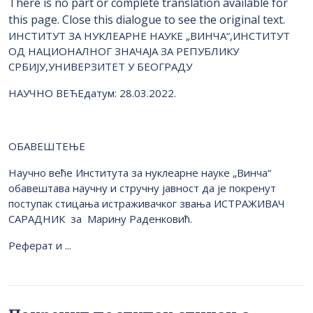
There is no part or complete translation available for
this page. Close this dialogue to see the original text.
ИНСТИТУТ ЗА НУКЛЕАРНЕ НАУКЕ „ВИНЧА“,ИНСТИТУТ
ОД НАЦИОНАЛНОГ ЗНАЧАЈА ЗА РЕПУБЛИКУ
СРБИЈУ,УНИВЕРЗИТЕТ У БЕОГРАДУ
НАУЧНО ВЕЋЕдатум: 28.03.2022.
OБАВЕШТЕЊЕ
Научно веће Института за нуклеарне науке „Винча“
обавештава научну и стручну јавност да је покренут
поступак стицања истраживачког звања ИСТРАЖИВАЧ
САРАДНИК за Марину Раденковић.
Реферат и ...