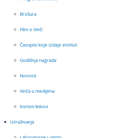
Brošura
Film o Vinči
Časopisi koje izdaje institut
Godišnja nagrada
Novosti
Vinča u medijima
Korisni linkovi
Istraživanja
Laboratorije i centri