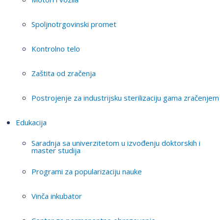
Spoljnotrgovinski promet
Kontrolno telo
Zaštita od zračenja
Postrojenje za industrijsku sterilizaciju gama zračenjem
Edukacija
Saradnja sa univerzitetom u izvođenju doktorskih i
master studija
Programi za popularizaciju nauke
Vinča inkubator