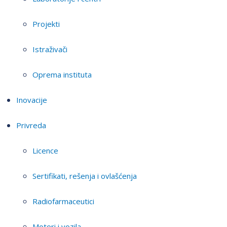
Projekti
Istraživači
Oprema instituta
Inovacije
Privreda
Licence
Sertifikati, rešenja i ovlašćenja
Radiofarmaceutici
Motori i vozila