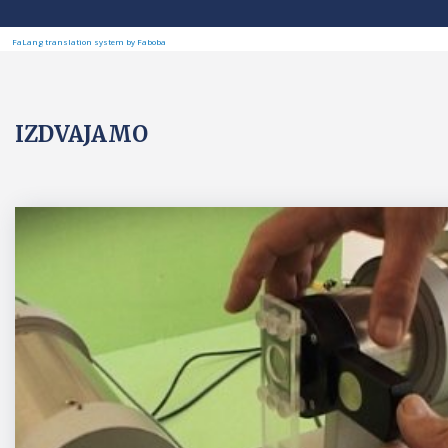
FaLang translation system by Faboba
IZDVAJAMO