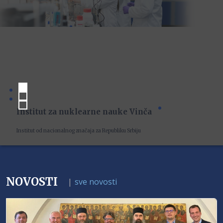
Institut za nuklearne nauke Vinča
Institut od nacionalnog značaja za Republiku Srbiju
NOVOSTI
|
sve novosti