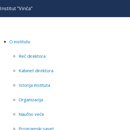
Institut "Vinča"
O institutu
Reč direktora
Kabinet direktora
Istorija instituta
Organizacija
Naučno veće
Programski savet