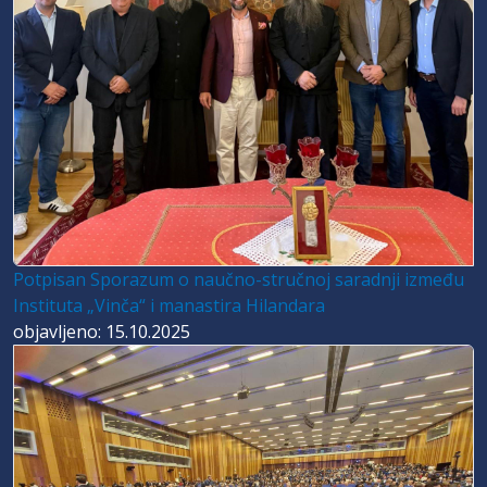
Potpisan Sporazum o naučno-stručnoj saradnji između
Instituta „Vinča“ i manastira Hilandara
objavljeno: 15.10.2025