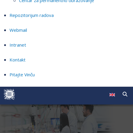
Centar za permanentno obrazovanje
Repozitorijum radova
Webmail
Intranet
Kontakt
Pitajte Vinču