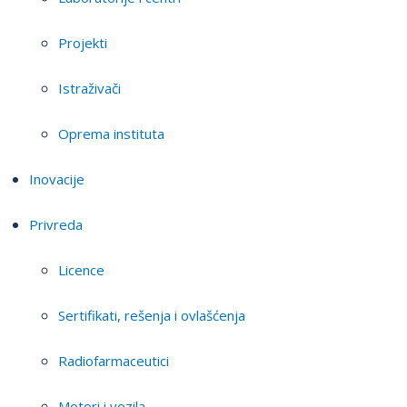
Projekti
Istraživači
Oprema instituta
Inovacije
Privreda
Licence
Sertifikati, rešenja i ovlašćenja
Radiofarmaceutici
Motori i vozila