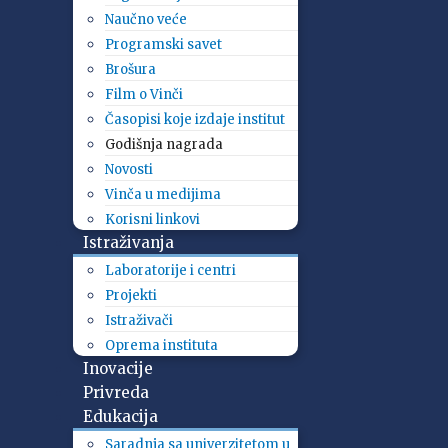
Naučno veće
Programski savet
Brošura
Film o Vinči
Časopisi koje izdaje institut
Godišnja nagrada
Novosti
Vinča u medijima
Korisni linkovi
Istraživanja
Laboratorije i centri
Projekti
Istraživači
Oprema instituta
Inovacije
Privreda
Edukacija
Saradnja sa univerzitetom u