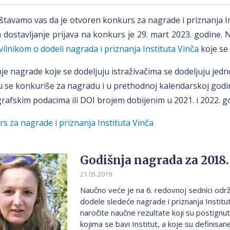
tavamo vas da je otvoren konkurs za nagrade i priznanja Ins
 dostavljanje prijava na konkurs je 29. mart 2023. godine. N
ilnikom o dodeli nagrada i priznanja Instituta Vinča
koje se 
je nagrade koje se dodeljuju istraživačima se dodeljuju jed
u se konkuriše za nagradu i u prethodnoj kalendarskoj godini
grafskim podacima ili DOI brojem dobijenim u 2021. i 2022. go
s za nagrade i priznanja Instituta Vinča
Godišnja nagrada za 2018
21.05.2019
Naučno veće je na 6. redovnoj sednici održ
dodele sledeće nagrade i priznanja Institu
naročite naučne rezultate koji su postignut
kojima se bavi Institut, a koje su definisa