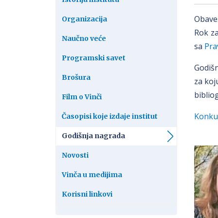
Obaveš
Organizacija
Rok za
Naučno veće
sa
Prav
Programski savet
Godišn
Brošura
za koj
biblio
Film o Vinči
Konkur
Časopisi koje izdaje institut
Godišnja nagrada
Novosti
Vinča u medijima
Korisni linkovi