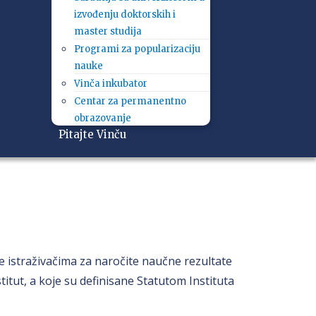
izvođenju doktorskih i
master studija
Programi za popularizaciju
nauke
Vinča inkubator
Centar za permanentno
obrazovanje
Pitajte Vinču
e istraživačima za naročite naučne rezultate
stitut, a koje su definisane Statutom Instituta