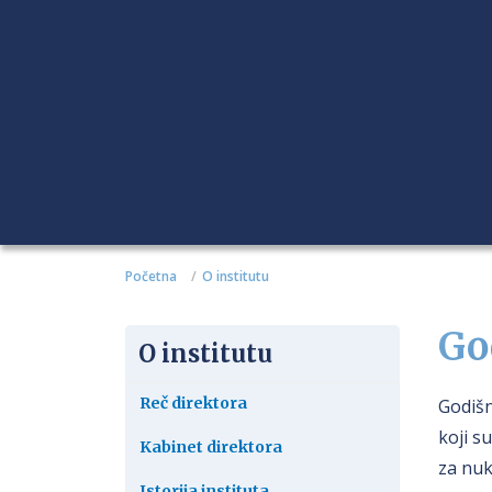
Početna
O institutu
Go
O institutu
Reč direktora
Godišn
koji s
Kabinet direktora
za nuk
Istorija instituta