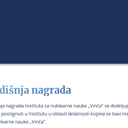
dišnja nagrada
ja nagrada Instituta za nuklearne nauke „Vinča“ se dodeljuj
u postignuti u Institutu u oblasti delatnosti kojima se bavi In
learne nauke „Vinča“.