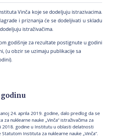
tituta Vinča koje se dodeljuju istrazivacima.
agrade i priznanja će se dodeljivati u skladu
dodeljuju istraživačima.
nom godišnje za rezultate postignute u godini
, (u obzir se uzimaju publikacije sa
dini).
. godinu
anoj 24. aprila 2019. godine, dalo predlog da se
ta za nuklearne nauke „Vinča“ istraživačima za
i 2018. godine u Institutu u oblasti delatnosti
ne Statutom Instituta za nuklearne nauke „Vinča“.