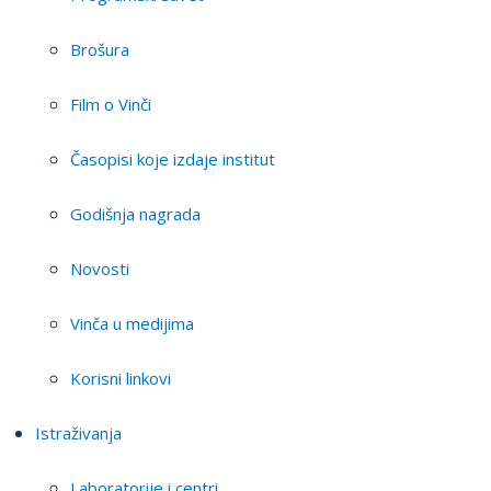
Brošura
Film o Vinči
Časopisi koje izdaje institut
Godišnja nagrada
Novosti
Vinča u medijima
Korisni linkovi
Istraživanja
Laboratorije i centri