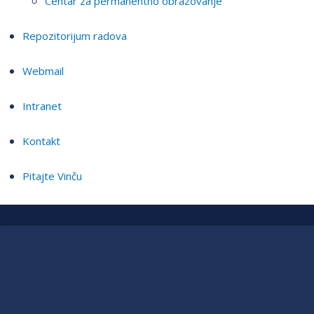
Centar za permanentno obrazovanje
Repozitorijum radova
Webmail
Intranet
Kontakt
Pitajte Vinču