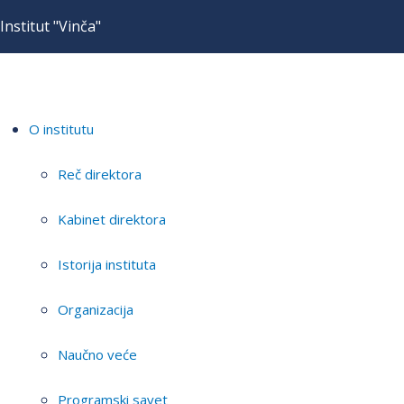
Institut "Vinča"
O institutu
Reč direktora
Kabinet direktora
Istorija instituta
Organizacija
Naučno veće
Programski savet