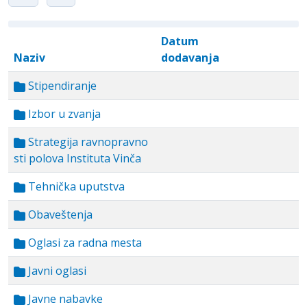
Datum
Naziv
dodavanja
Stipendiranje
Izbor u zvanja
Strategija ravnopravno
sti polova Instituta Vinča
Tehnička uputstva
Obaveštenja
Oglasi za radna mesta
Javni oglasi
Javne nabavke