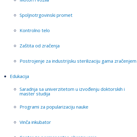
Spoljnotrgovinski promet
Kontrolno telo
Zaštita od zračenja
Postrojenje za industrijsku sterilizaciju gama zračenjem
Edukacija
Saradnja sa univerzitetom u izvođenju doktorskih i
master studija
Programi za popularizaciju nauke
Vinča inkubator