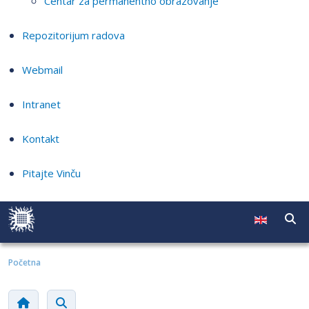
Centar za permanentno obrazovanje
Repozitorijum radova
Webmail
Intranet
Kontakt
Pitajte Vinču
Početna