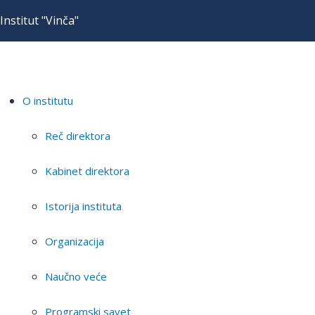
Institut "Vinča"
O institutu
Reč direktora
Kabinet direktora
Istorija instituta
Organizacija
Naučno veće
Programski savet