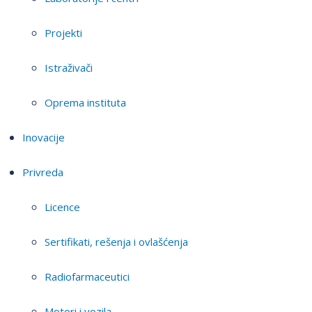
Projekti
Istraživači
Oprema instituta
Inovacije
Privreda
Licence
Sertifikati, rešenja i ovlašćenja
Radiofarmaceutici
Motori i vozila