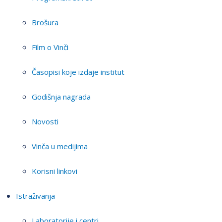
Brošura
Film o Vinči
Časopisi koje izdaje institut
Godišnja nagrada
Novosti
Vinča u medijima
Korisni linkovi
Istraživanja
Laboratorije i centri