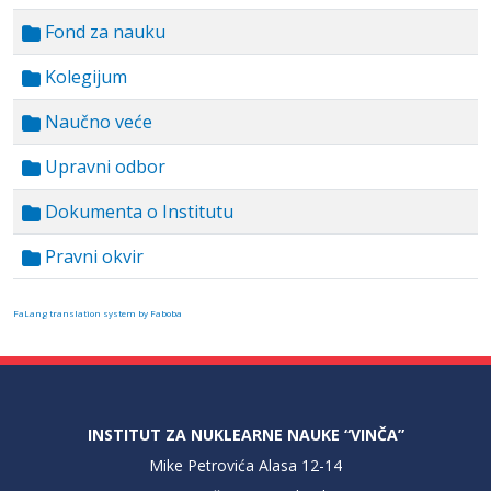
Fond za nauku
Kolegijum
Naučno veće
Upravni odbor
Dokumenta o Institutu
Pravni okvir
FaLang translation system by Faboba
INSTITUT ZA NUKLEARNE NAUKE “VINČA”
Mike Petrovića Alasa 12-14