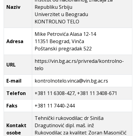
Naziv
Republiku Srbiju
Univerzitet u Beogradu
KONTROLNO TELO
Mike Petrovića Alasa 12-14
Adresa
11351 Beograd, Vinča
Poštanski pregradak 522
https://vin.bg.ac.rs/privreda/kontrolno-
URL
telo
E-mail
kontrolnotelo.vinca@vin.bg.ac.rs
Telefon
+381 11 6308-427, +381 11 3408-671
Faks
+381 11 7440-244
Tehnički rukovodilac: dr Siniša
Kontakt
Dragutinović dipl. maš. inž
osobe
Rukovodilac za kvalitet: Zoran Masoničić