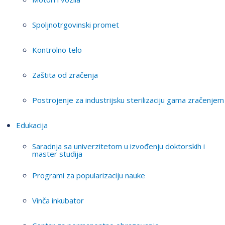
Spoljnotrgovinski promet
Kontrolno telo
Zaštita od zračenja
Postrojenje za industrijsku sterilizaciju gama zračenjem
Edukacija
Saradnja sa univerzitetom u izvođenju doktorskih i
master studija
Programi za popularizaciju nauke
Vinča inkubator