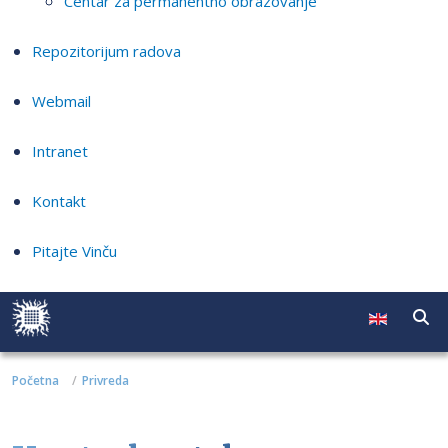
Centar za permanentno obrazovanje
Repozitorijum radova
Webmail
Intranet
Kontakt
Pitajte Vinču
Početna
Privreda