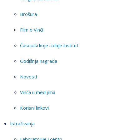
Brošura
Film o Vinči
Časopisi koje izdaje institut
Godišnja nagrada
Novosti
Vinča u medijima
Korisni linkovi
Istraživanja
Laboratorije i centri