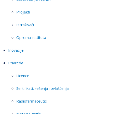
Projekti
Istraživači
Oprema instituta
Inovacije
Privreda
Licence
Sertifikati, rešenja i ovlašćenja
Radiofarmaceutici
Motori i vozila