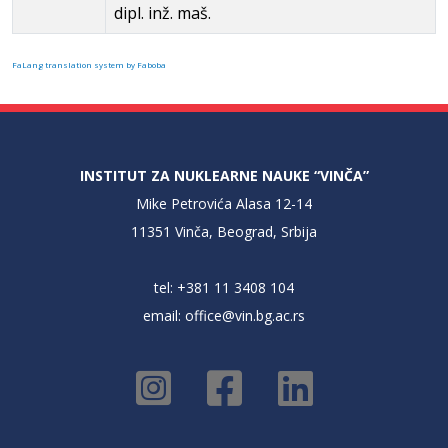
dipl. inž. maš.
FaLang translation system by Faboba
INSTITUT ZA NUKLEARNE NAUKE “VINČA”
Mike Petrovića Alasa 12-14
11351 Vinča, Beograd, Srbija
tel: +381 11 3408 104
email:
office@vin.bg.ac.rs