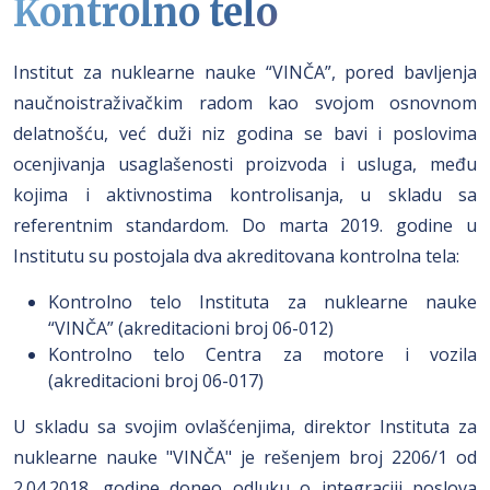
Kontrolno telo
Institut za nuklearne nauke “VINČA”, pored bavljenja
naučnoistraživačkim radom kao svojom osnovnom
delatnošću, već duži niz godina se bavi i poslovima
ocenjivanja usaglašenosti proizvoda i usluga, među
kojima i aktivnostima kontrolisanja, u skladu sa
referentnim standardom. Do marta 2019. godine u
Institutu su postojala dva akreditovana kontrolna tela:
Kontrolno telo Instituta za nuklearne nauke
“VINČA” (akreditacioni broj 06-012)
Kontrolno telo Centra za motore i vozila
(akreditacioni broj 06-017)
U skladu sa svojim ovlašćenjima, direktor Instituta za
nuklearne nauke "VINČA" je rešenjem broj 2206/1 od
2.04.2018. godine doneo odluku o integraciji poslova