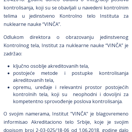
kontrolisanja, koji su se obavljali u navedeni kontrolnim
telima u jedinstveno Kontrolno telo Instituta za
nuklearne nauke “VINČA”.
Odlukom direktora o obrazovanju jedinstvenog
Kontrolnog tela, Institut za nuklearne nauke “VINČA” je
zadržao:
ključno osoblje akreditovanih tela,
postojeće metode i postupke kontrolisanja
akreditovanih tela,
opremu, uređaje i relevantni prostor postojećih
kontrolnih tela, koji su neophodni i dovoljni za
kompetentno sprovođenje poslova kontrolisanja.
O svojim namerama, Institut "VINČA" je blagovremeno
informisao Akreditaciono telo Srbije, koje je svojim
dopisom broj 2-03-025/18-06 od 1.06.2018. godine dalo