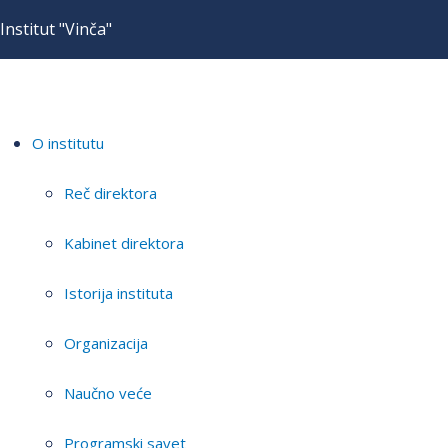
Institut "Vinča"
O institutu
Reč direktora
Kabinet direktora
Istorija instituta
Organizacija
Naučno veće
Programski savet