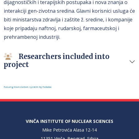
dijagnostičkih i terapijskih postupaka i nova znanja o
interakciji gen-zivotna sredina. Glavni korisnici usluga će
biti ministarstva zdravlja i zaštite ž. sredine, i kompanije
koje pripadaju naftnoj, rudarskoj, farmaceutskoj i
prehrambenoj industriji.
Researchers included into
project
FaLang translation system by Faboba
VINČA INSTITUTE OF NUCLEAR SCIENCES
Mike Petrovića Alasa 12-14
11351 Vinča, Beograd, Srbija