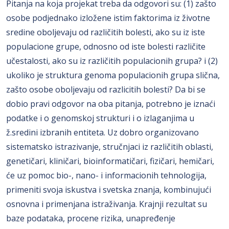
Pitanja na koja projekat treba da odgovori su: (1) zašto
osobe podjednako izložene istim faktorima iz životne
sredine oboljevaju od različitih bolesti, ako su iz iste
populacione grupe, odnosno od iste bolesti različite
učestalosti, ako su iz različitih populacionih grupa? i (2)
ukoliko je struktura genoma populacionih grupa slična,
zašto osobe oboljevaju od razlicitih bolesti? Da bi se
dobio pravi odgovor na oba pitanja, potrebno je iznaći
podatke i o genomskoj strukturi i o izlaganjima u
ž.sredini izbranih entiteta. Uz dobro organizovano
sistematsko istrazivanje, stručnjaci iz različitih oblasti,
genetičari, kliničari, bioinformatičari, fizičari, hemičari,
će uz pomoc bio-, nano- i informacionih tehnologija,
primeniti svoja iskustva i svetska znanja, kombinujući
osnovna i primenjana istraživanja. Krajnji rezultat su
baze podataka, procene rizika, unapređenje