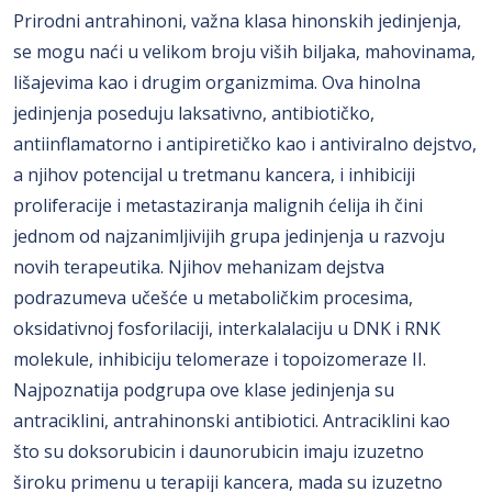
Prirodni antrahinoni, važna klasa hinonskih jedinjenja,
se mogu naći u velikom broju viših biljaka, mahovinama,
lišajevima kao i drugim organizmima. Ova hinolna
jedinjenja poseduju laksativno, antibiotičko,
antiinflamatorno i antipiretičko kao i antiviralno dejstvo,
a njihov potencijal u tretmanu kancera, i inhibiciji
proliferacije i metastaziranja malignih ćelija ih čini
jednom od najzanimljivijih grupa jedinjenja u razvoju
novih terapeutika. Njihov mehanizam dejstva
podrazumeva učešće u metaboličkim procesima,
oksidativnoj fosforilaciji, interkalalaciju u DNK i RNK
molekule, inhibiciju telomeraze i topoizomeraze II.
Najpoznatija podgrupa ove klase jedinjenja su
antraciklini, antrahinonski antibiotici. Antraciklini kao
što su doksorubicin i daunorubicin imaju izuzetno
široku primenu u terapiji kancera, mada su izuzetno