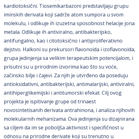
kardiotoksični. Tiosemikarbazoni predstavljaju grupu
iminskih derivata koji sadrže atom sumpora u svom
molekulu, i odlikuje ih izuzetna sposobnost helacije jona
metala. Odlikuje ih antiviralno, antibakterijsko,
antifungalno, kao i citotoksično i antiproliferativno
dejstvo. Halkoni su prekursori flavonoida i izoflavonoida,
grupa jedinjenja sa velikim terapeutskim potencijalom, i
prisutni su u prirodnim izvorima kao što su voće,
začinsko bilje i čajevi. Za njih je utvrđeno da poseduju
antioksidativni, antibakterijski, antimalarijski, antiviralni,
antihiperglikemijski i antitumorski efekat. Cilj ovog
projekta je ispitivanje grupe od trinaest
novosintetisanih derivata antrahinona, i analiza njihovih
molekularnih mehanizama. Ova jedinjenja su dizajnirana
sa ciljem da im se poboljša aktivnost i specifičnost u
odnosu na prirodne derivate koji su trenutno u