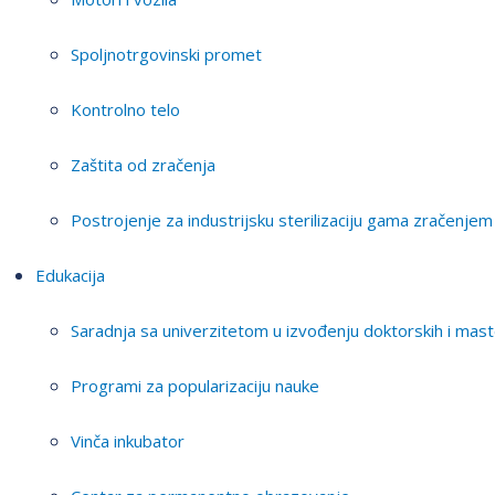
Spoljnotrgovinski promet
Kontrolno telo
Zaštita od zračenja
Postrojenje za industrijsku sterilizaciju gama zračenjem
Edukacija
Saradnja sa univerzitetom u izvođenju doktorskih i mast
Programi za popularizaciju nauke
Vinča inkubator