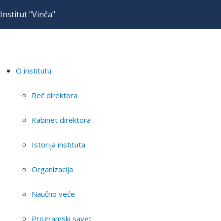
Institut "Vinča"
O institutu
Reč direktora
Kabinet direktora
Istorija instituta
Organizacija
Naučno veće
Programski savet