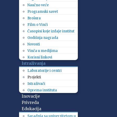
Naučno veće
Programski savet
Brošura
Film o Vinči
Časopisi koje izdaje institut
Godišnja nagrada
Novosti
Vinča u medijima
Korisni linkovi
Istraživanja
Laboratorije i centri
Projekti
Istraživači
Oprema instituta
Inovacije
Privreda
Edukacija
Saradnja sa univerzitetom u