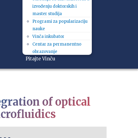
izvođenju doktorskih i
master studija
Programi za popularizaciju
nauke
Vinča inkubator
Centar za permanentno
obrazovanje
Pitajte Vinču
gration of optical
crofluidics
- - -