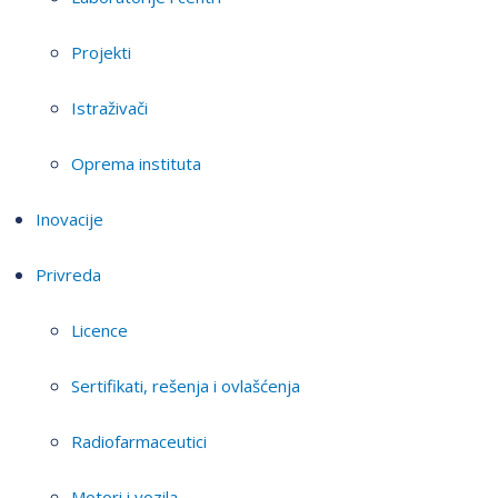
Projekti
Istraživači
Oprema instituta
Inovacije
Privreda
Licence
Sertifikati, rešenja i ovlašćenja
Radiofarmaceutici
Motori i vozila