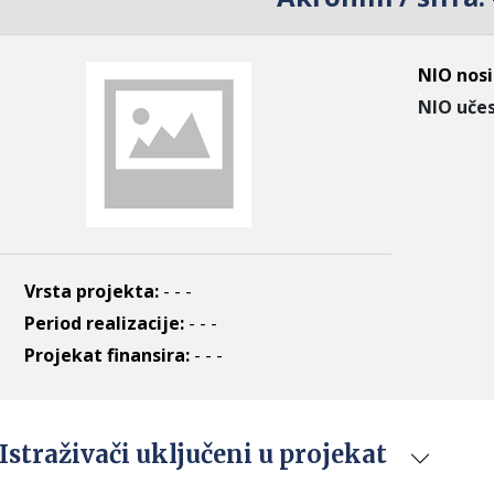
NIO nosi
NIO učes
Vrsta projekta:
- - -
Period realizacije:
- - -
Projekat finansira:
- - -
Istraživači uključeni u projekat