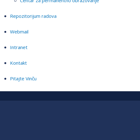
Centar za permanentno obrazovanje
Repozitorijum radova
Webmail
Intranet
Kontakt
Pitajte Vinču