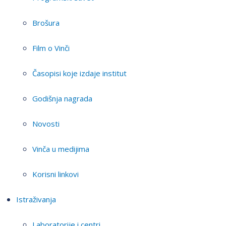
Brošura
Film o Vinči
Časopisi koje izdaje institut
Godišnja nagrada
Novosti
Vinča u medijima
Korisni linkovi
Istraživanja
Laboratorije i centri