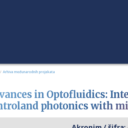
Arhiva međunarodnih projekata
vances in Optofluidics: Inte
ntroland photonics with mi
Akronim / šifra: