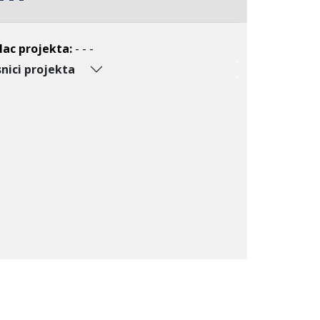
lac projekta:
- - -
nici projekta