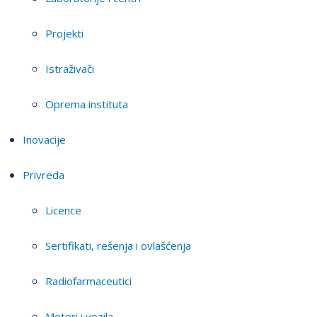
Projekti
Istraživači
Oprema instituta
Inovacije
Privreda
Licence
Sertifikati, rešenja i ovlašćenja
Radiofarmaceutici
Motori i vozila