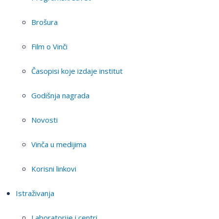
Brošura
Film o Vinči
Časopisi koje izdaje institut
Godišnja nagrada
Novosti
Vinča u medijima
Korisni linkovi
Istraživanja
Laboratorije i centri