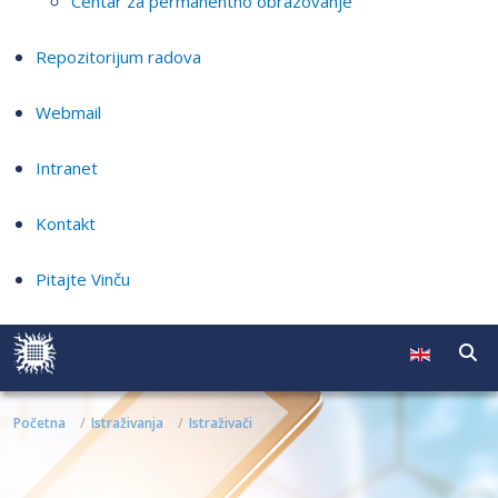
Centar za permanentno obrazovanje
Repozitorijum radova
Webmail
Intranet
Kontakt
Pitajte Vinču
Početna
Istraživanja
Istraživači