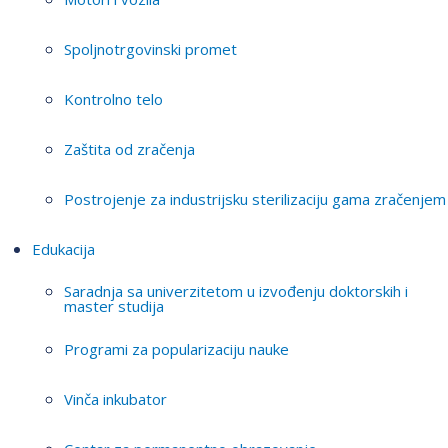
Spoljnotrgovinski promet
Kontrolno telo
Zaštita od zračenja
Postrojenje za industrijsku sterilizaciju gama zračenjem
Edukacija
Saradnja sa univerzitetom u izvođenju doktorskih i
master studija
Programi za popularizaciju nauke
Vinča inkubator