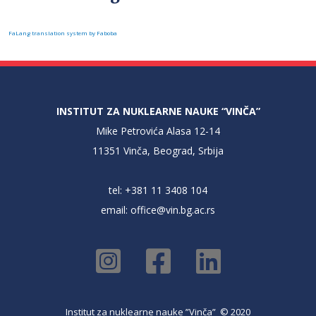
FaLang translation system by Faboba
INSTITUT ZA NUKLEARNE NAUKE “VINČA”
Mike Petrovića Alasa 12-14
11351 Vinča, Beograd, Srbija
tel: +381 11 3408 104
email:
office@vin.bg.ac.rs
Institut za nuklearne nauke ”Vinča” © 2020