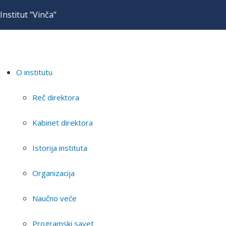
Institut "Vinča"
O institutu
Reč direktora
Kabinet direktora
Istorija instituta
Organizacija
Naučno veće
Programski savet