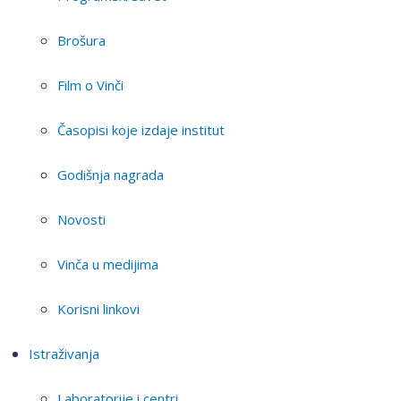
Brošura
Film o Vinči
Časopisi koje izdaje institut
Godišnja nagrada
Novosti
Vinča u medijima
Korisni linkovi
Istraživanja
Laboratorije i centri