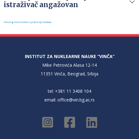
istraživač angažovan
FaLang translation system by Faboba
INSTITUT ZA NUKLEARNE NAUKE “VINČA”
Mike Petrovića Alasa 12-14
11351 Vinča, Beograd, Srbija
tel: +381 11 3408 104
email:
office@vin.bg.ac.rs