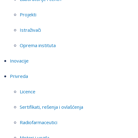
Projekti
Istraživači
Oprema instituta
Inovacije
Privreda
Licence
Sertifikati, rešenja i ovlašćenja
Radiofarmaceutici
Motori i vozila