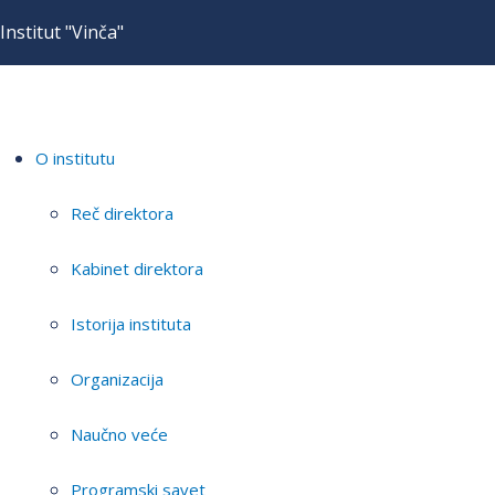
Institut "Vinča"
O institutu
Reč direktora
Kabinet direktora
Istorija instituta
Organizacija
Naučno veće
Programski savet