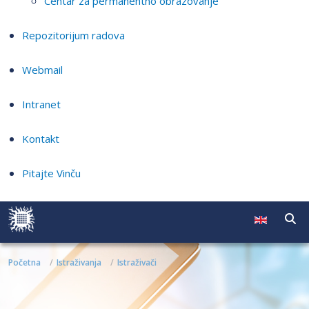
Centar za permanentno obrazovanje
Repozitorijum radova
Webmail
Intranet
Kontakt
Pitajte Vinču
Početna
Istraživanja
Istraživači