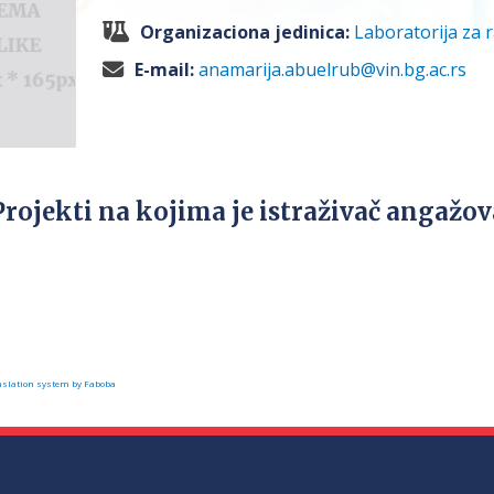
Organizaciona jedinica:
Laboratorija za r
E-mail:
anamarija.abuelrub@vin.bg.ac.rs
Projekti na kojima je istraživač angažo
slation system by Faboba