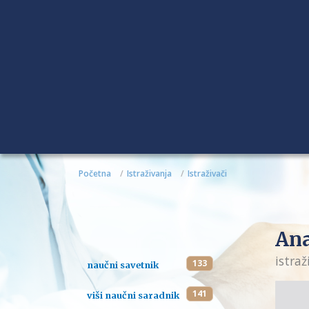
Početna
Istraživanja
Istraživači
Ana
istraž
133
naučni savetnik
141
viši naučni saradnik