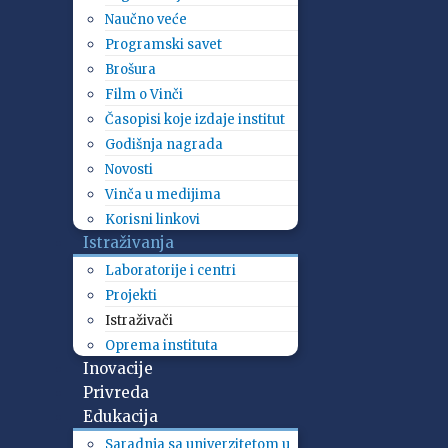
Naučno veće
Programski savet
Brošura
Film o Vinči
Časopisi koje izdaje institut
Godišnja nagrada
Novosti
Vinča u medijima
Korisni linkovi
Istraživanja
Laboratorije i centri
Projekti
Istraživači
Oprema instituta
Inovacije
Privreda
Edukacija
Saradnja sa univerzitetom u