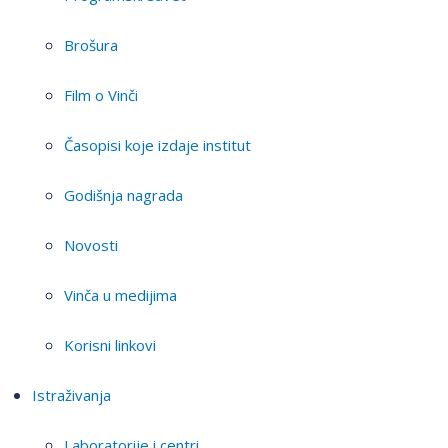
Brošura
Film o Vinči
Časopisi koje izdaje institut
Godišnja nagrada
Novosti
Vinča u medijima
Korisni linkovi
Istraživanja
Laboratorije i centri