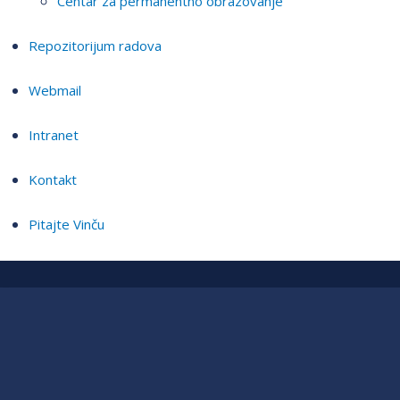
Centar za permanentno obrazovanje
Repozitorijum radova
Webmail
Intranet
Kontakt
Pitajte Vinču