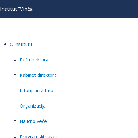
Institut "Vinča"
O institutu
Reč direktora
Kabinet direktora
Istorija instituta
Organizacija
Naučno veće
Programski savet