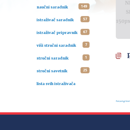
149
naučni saradnik
57
istraživač saradnik
67
istraživač pripravnik
7
viši stručni saradnik
1
stručni saradnik
25
stručni savetnik
lista svih istraživača
FaLang tran