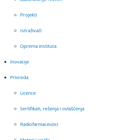
Projekti
Istraživači
Oprema instituta
Inovacije
Privreda
Licence
Sertifikati, rešenja i ovlašćenja
Radiofarmaceutici
Motori i vozila