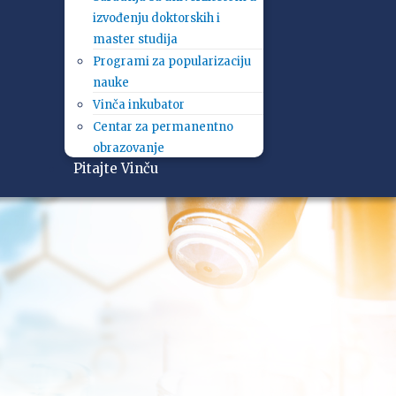
izvođenju doktorskih i
master studija
Programi za popularizaciju
nauke
Vinča inkubator
Centar za permanentno
obrazovanje
Pitajte Vinču