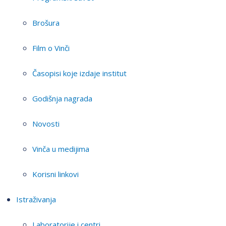
Brošura
Film o Vinči
Časopisi koje izdaje institut
Godišnja nagrada
Novosti
Vinča u medijima
Korisni linkovi
Istraživanja
Laboratorije i centri