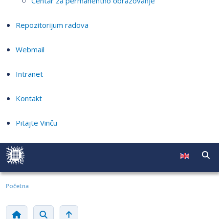
Centar za permanentno obrazovanje
Repozitorijum radova
Webmail
Intranet
Kontakt
Pitajte Vinču
Početna