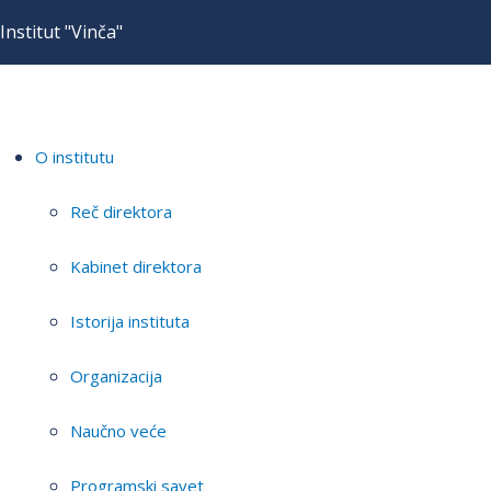
Institut "Vinča"
O institutu
Reč direktora
Kabinet direktora
Istorija instituta
Organizacija
Naučno veće
Programski savet