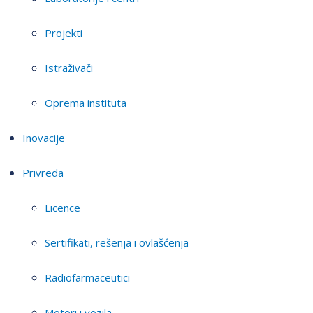
Projekti
Istraživači
Oprema instituta
Inovacije
Privreda
Licence
Sertifikati, rešenja i ovlašćenja
Radiofarmaceutici
Motori i vozila