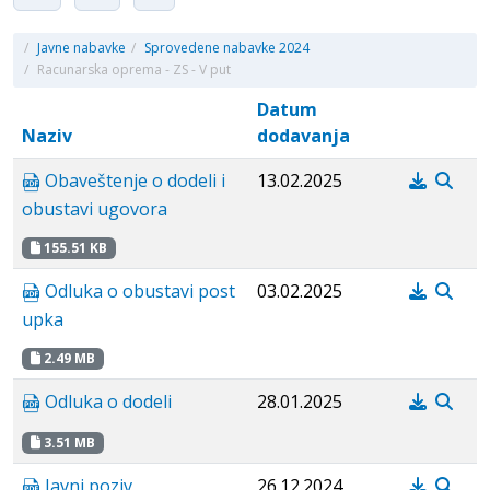
/
Javne nabavke
/
Sprovedene nabavke 2024
/
Racunarska oprema - ZS - V put
Datum
Naziv
dodavanja
Obaveštenje o dodeli i
13.02.2025
obustavi ugovora
155.51 KB
Odluka o obustavi post
03.02.2025
upka
2.49 MB
Odluka o dodeli
28.01.2025
3.51 MB
Javni poziv
26.12.2024