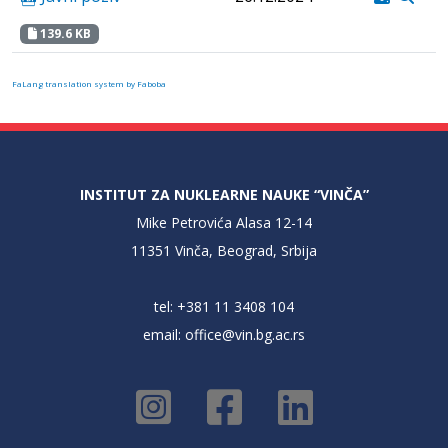
139.6 KB
FaLang translation system by Faboba
INSTITUT ZA NUKLEARNE NAUKE “VINČA”
Mike Petrovića Alasa 12-14
11351 Vinča, Beograd, Srbija
tel: +381 11 3408 104
email:
office@vin.bg.ac.rs