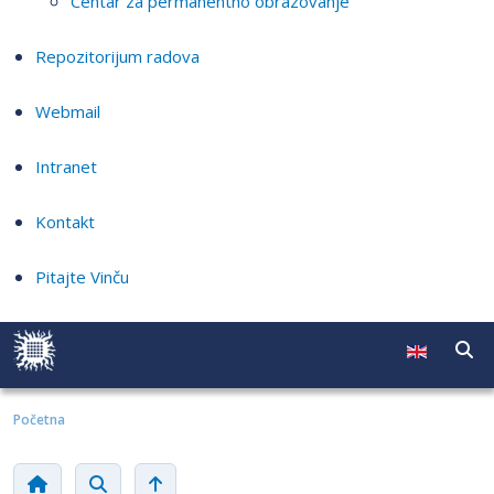
Centar za permanentno obrazovanje
Repozitorijum radova
Webmail
Intranet
Kontakt
Pitajte Vinču
Početna