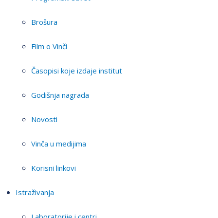
Brošura
Film o Vinči
Časopisi koje izdaje institut
Godišnja nagrada
Novosti
Vinča u medijima
Korisni linkovi
Istraživanja
Laboratorije i centri