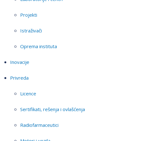
Projekti
Istraživači
Oprema instituta
Inovacije
Privreda
Licence
Sertifikati, rešenja i ovlašćenja
Radiofarmaceutici
Motori i vozila