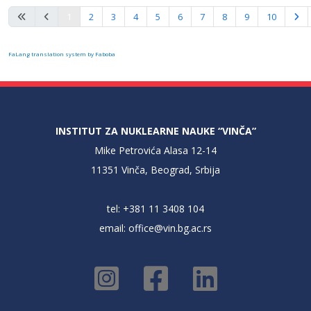
Strana 1 od 16
1
2
3
4
5
6
7
8
9
10
FaLang translation system by Faboba
INSTITUT ZA NUKLEARNE NAUKE “VINČA”
Mike Petrovića Alasa 12-14
11351 Vinča, Beograd, Srbija
tel: +381 11 3408 104
email:
office@vin.bg.ac.rs