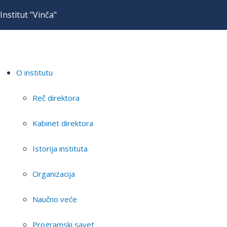
Institut "Vinča"
O institutu
Reč direktora
Kabinet direktora
Istorija instituta
Organizacija
Naučno veće
Programski savet