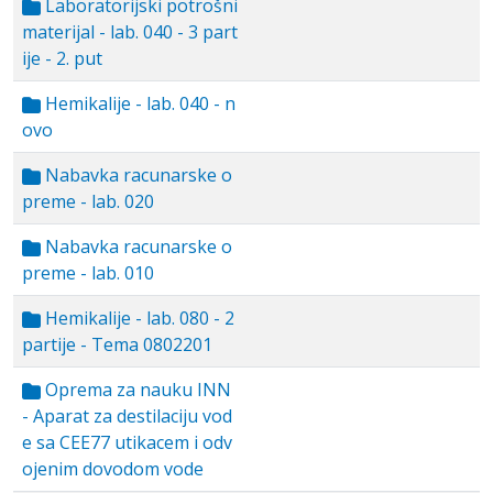
Laboratorijski potrošni
materijal - lab. 040 - 3 part
ije - 2. put
Hemikalije - lab. 040 - n
ovo
Nabavka racunarske o
preme - lab. 020
Nabavka racunarske o
preme - lab. 010
Hemikalije - lab. 080 - 2
partije - Tema 0802201
Oprema za nauku INN
- Aparat za destilaciju vod
e sa CEE77 utikacem i odv
ojenim dovodom vode