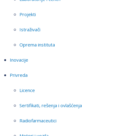
Projekti
Istraživači
Oprema instituta
Inovacije
Privreda
Licence
Sertifikati, rešenja i ovlašćenja
Radiofarmaceutici
Motori i vozila