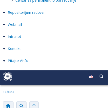
Centar za permanentno obrazovanje
Repozitorijum radova
Webmail
Intranet
Kontakt
Pitajte Vinču
Početna