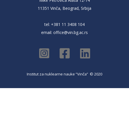
Mike Petrovića Alasa 12-14
11351 Vinča, Beograd, Srbija
tel: +381 11 3408 104
email:
office@vin.bg.ac.rs
Institut za nuklearne nauke ”Vinča” © 2020