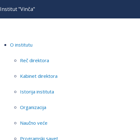
Institut "Vinča"
O institutu
Reč direktora
Kabinet direktora
Istorija instituta
Organizacija
Naučno veće
Programski savet