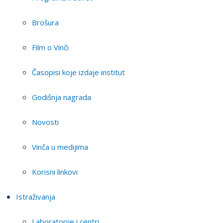
Brošura
Film o Vinči
Časopisi koje izdaje institut
Godišnja nagrada
Novosti
Vinča u medijima
Korisni linkovi
Istraživanja
Laboratorije i centri