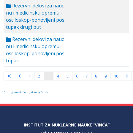
Rezervni delovi za nauc
nu i medicinsku opremu -
osciloskop-ponovljeni pos
tupak drugi put
Rezervni delovi za nauc
nu i medicinsku opremu -
osciloskop-ponovljeni pos
tupak
Strana 3 od 10
1
2
3
4
5
6
7
8
9
10
FaLang translation system by Faboba
INSTITUT ZA NUKLEARNE NAUKE “VINČA”