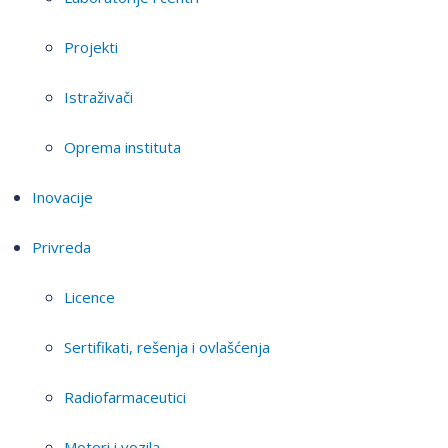
Projekti
Istraživači
Oprema instituta
Inovacije
Privreda
Licence
Sertifikati, rešenja i ovlašćenja
Radiofarmaceutici
Motori i vozila