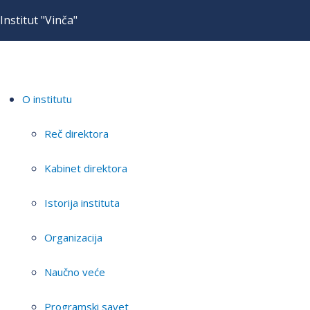
Institut "Vinča"
O institutu
Reč direktora
Kabinet direktora
Istorija instituta
Organizacija
Naučno veće
Programski savet