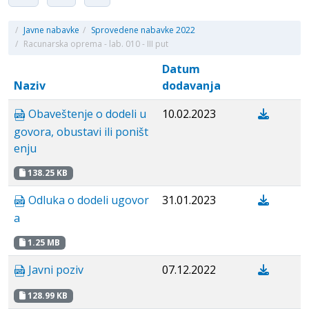
/
Javne nabavke
/
Sprovedene nabavke 2022
/
Racunarska oprema - lab. 010 - III put
Datum
Naziv
dodavanja
Obaveštenje o dodeli u
10.02.2023
govora, obustavi ili poništ
enju
138.25 KB
Odluka o dodeli ugovor
31.01.2023
a
1.25 MB
Javni poziv
07.12.2022
128.99 KB