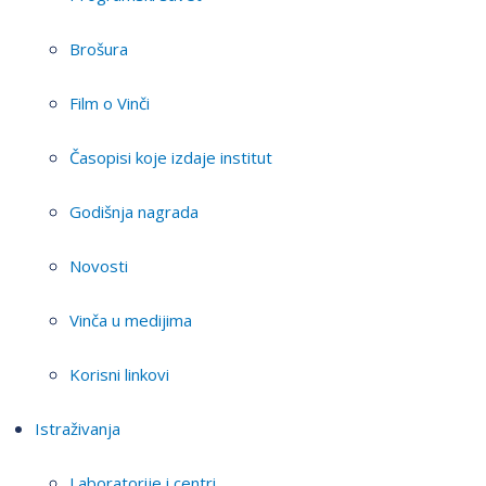
Brošura
Film o Vinči
Časopisi koje izdaje institut
Godišnja nagrada
Novosti
Vinča u medijima
Korisni linkovi
Istraživanja
Laboratorije i centri