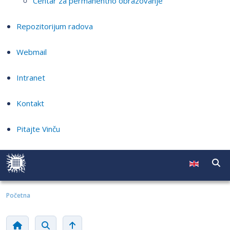
Centar za permanentno obrazovanje
Repozitorijum radova
Webmail
Intranet
Kontakt
Pitajte Vinču
Početna