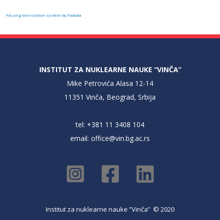
FaLang translation system by Faboba
INSTITUT ZA NUKLEARNE NAUKE “VINČA”
Mike Petrovića Alasa 12-14
11351 Vinča, Beograd, Srbija
tel: +381 11 3408 104
email:
office@vin.bg.ac.rs
Institut za nuklearne nauke ”Vinča” © 2020