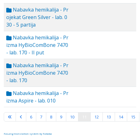
Nabavka hemikalija - Pr
ojekat Green Silver - lab. 0
30 - 5 partija
Nabavka hemikalija - Pr
izma HyBioComBone 7470
- lab. 170 - II put
Nabavka hemikalija - Pr
izma HyBioComBone 7470
- lab. 170
Nabavka hemikalija - Pr
izma Aspire - lab. 010
Strana 11 od 16
6
7
8
9
10
11
12
13
14
15
FaLang translation system by Faboba