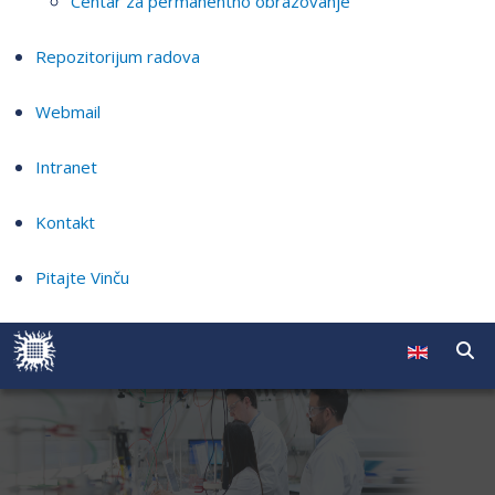
Centar za permanentno obrazovanje
Repozitorijum radova
Webmail
Intranet
Kontakt
Pitajte Vinču