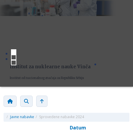
Institut za nuklearne nauke Vinča
Institut od nacionalnog značaja za Republiku Srbiju
/
Javne nabavke
/
Sprovedene nabavke 2024
Datum