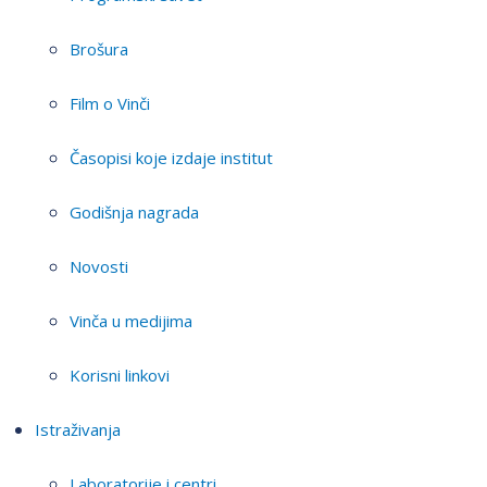
Brošura
Film o Vinči
Časopisi koje izdaje institut
Godišnja nagrada
Novosti
Vinča u medijima
Korisni linkovi
Istraživanja
Laboratorije i centri