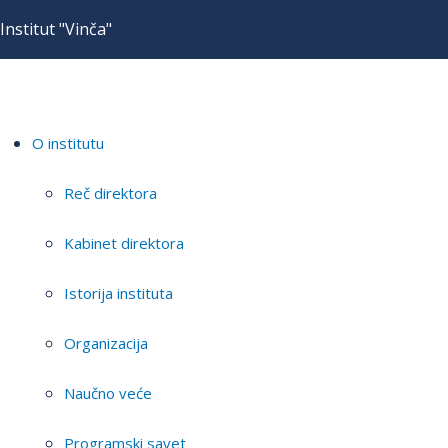
Institut "Vinča"
O institutu
Reč direktora
Kabinet direktora
Istorija instituta
Organizacija
Naučno veće
Programski savet