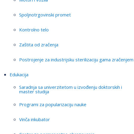
Spoljnotrgovinski promet
Kontrolno telo
Zaštita od zračenja
Postrojenje za industrijsku sterilizaciju gama zračenjem
Edukacija
Saradnja sa univerzitetom u izvođenju doktorskih i
master studija
Programi za popularizaciju nauke
Vinča inkubator