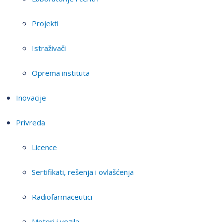
Projekti
Istraživači
Oprema instituta
Inovacije
Privreda
Licence
Sertifikati, rešenja i ovlašćenja
Radiofarmaceutici
Motori i vozila