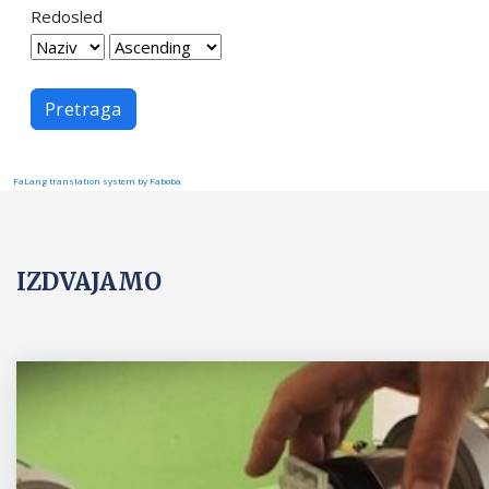
Redosled
Pretraga
FaLang translation system by Faboba
IZDVAJAMO