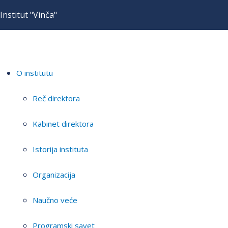
Institut "Vinča"
O institutu
Reč direktora
Kabinet direktora
Istorija instituta
Organizacija
Naučno veće
Programski savet