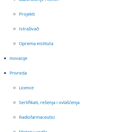
Projekti
Istraživači
Oprema instituta
Inovacije
Privreda
Licence
Sertifikati, rešenja i ovlašćenja
Radiofarmaceutici
Motori i vozila