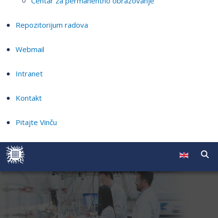
Centar za permanentno obrazovanje
Repozitorijum radova
Webmail
Intranet
Kontakt
Pitajte Vinču