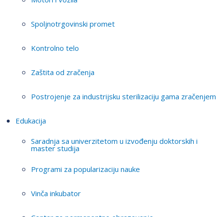
Spoljnotrgovinski promet
Kontrolno telo
Zaštita od zračenja
Postrojenje za industrijsku sterilizaciju gama zračenjem
Edukacija
Saradnja sa univerzitetom u izvođenju doktorskih i
master studija
Programi za popularizaciju nauke
Vinča inkubator