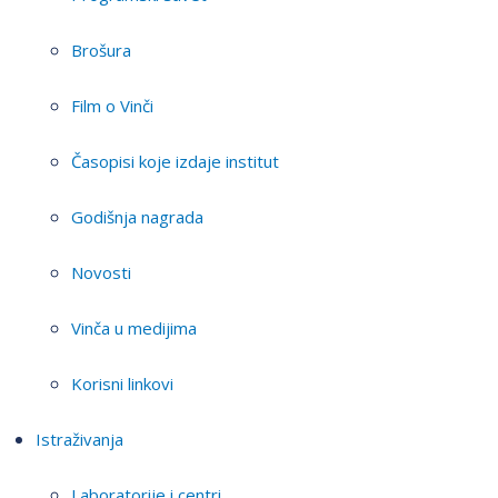
Brošura
Film o Vinči
Časopisi koje izdaje institut
Godišnja nagrada
Novosti
Vinča u medijima
Korisni linkovi
Istraživanja
Laboratorije i centri