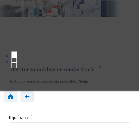
Institut za nuklearne nauke Vinča
Institut od nacionalnog značaja za Republiku Srbiju
Ključna reč