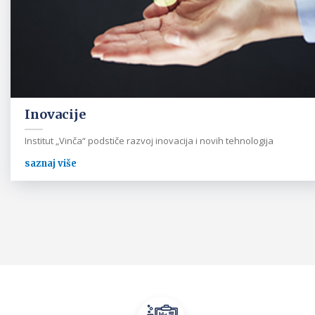
Inovacije
Institut „Vinča“ podstiče razvoj inovacija i novih tehnologija
saznaj više