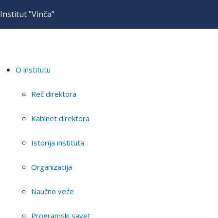
Institut "Vinča"
O institutu
Reč direktora
Kabinet direktora
Istorija instituta
Organizacija
Naučno veće
Programski savet