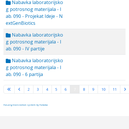
Nabavka laboratorijsko
g potrosnog materijala - l
ab. 090 - Projekat Ideje - N
extGenBiotics
Nabavka laboratorijsko
g potrosnog materijala - l
ab. 090 - IV partije
Nabavka laboratorijsko
g potrosnog materijala - l
ab. 090 - 6 partija
Strana 7 od 16
2
3
4
5
6
7
8
9
10
11
FaLang translation system by Faboba