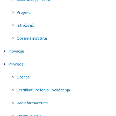
Projekti
Istraživači
Oprema instituta
Inovacije
Privreda
Licence
Sertifikati, rešenja i ovlašćenja
Radiofarmaceutici
Motori i vozila