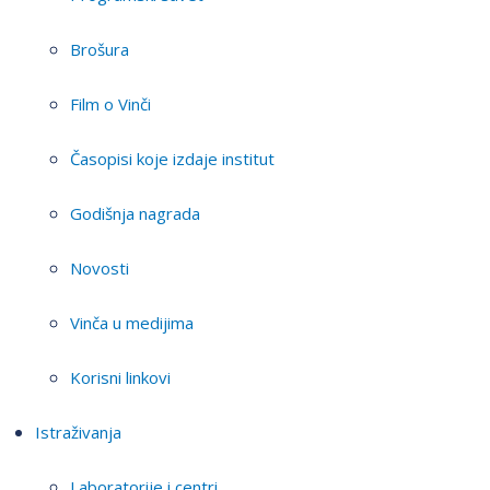
Brošura
Film o Vinči
Časopisi koje izdaje institut
Godišnja nagrada
Novosti
Vinča u medijima
Korisni linkovi
Istraživanja
Laboratorije i centri