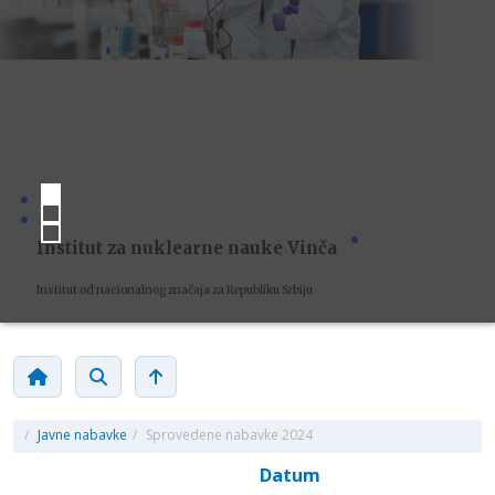
Institut za nuklearne nauke Vinča
Institut od nacionalnog značaja za Republiku Srbiju
/
Javne nabavke
/
Sprovedene nabavke 2024
Datum