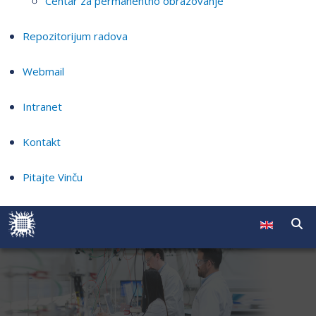
Centar za permanentno obrazovanje
Repozitorijum radova
Webmail
Intranet
Kontakt
Pitajte Vinču