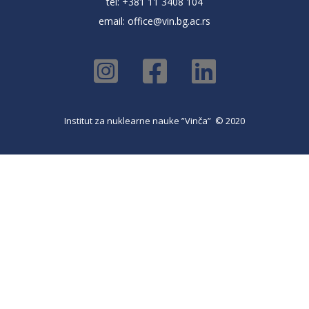
tel: +381 11 3408 104
email:
office@vin.bg.ac.rs
Institut za nuklearne nauke ”Vinča” © 2020