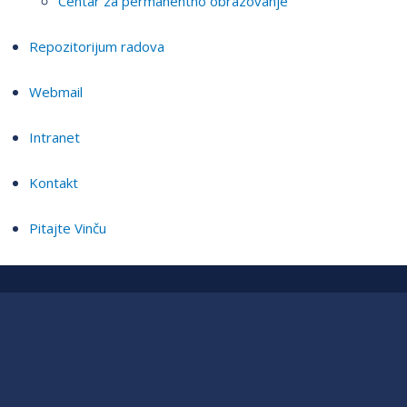
Centar za permanentno obrazovanje
Repozitorijum radova
Webmail
Intranet
Kontakt
Pitajte Vinču