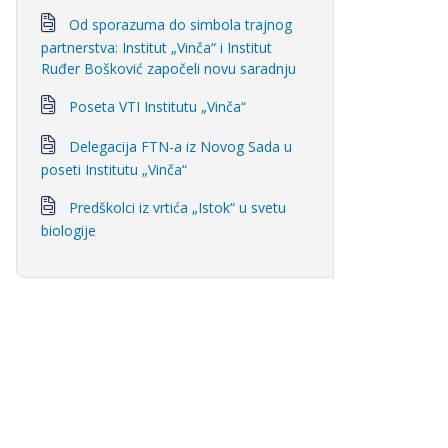
Od sporazuma do simbola trajnog
partnerstva: Institut „Vinča“ i Institut
Ruđer Bošković započeli novu saradnju
Poseta VTI Institutu „Vinča“
Delegacija FTN-a iz Novog Sada u
poseti Institutu „Vinča“
Predškolci iz vrtića „Istok“ u svetu
biologije