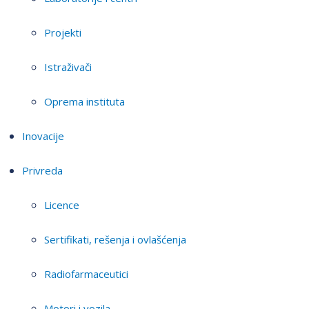
Projekti
Istraživači
Oprema instituta
Inovacije
Privreda
Licence
Sertifikati, rešenja i ovlašćenja
Radiofarmaceutici
Motori i vozila