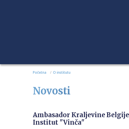
Početna
O institutu
Novosti
Ambasador Kraljevine Belgije
Institut "Vinča"