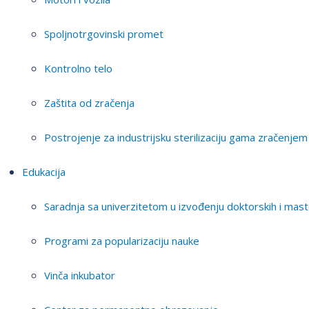
Spoljnotrgovinski promet
Kontrolno telo
Zaštita od zračenja
Postrojenje za industrijsku sterilizaciju gama zračenjem
Edukacija
Saradnja sa univerzitetom u izvođenju doktorskih i mast
Programi za popularizaciju nauke
Vinča inkubator