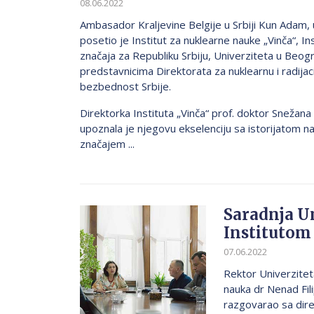
08.06.2022
Ambasador Kraljevine Belgije u Srbiji Kun Adam,
posetio je Institut za nuklearne nauke „Vinča“, In
značaja za Republiku Srbiju, Univerziteta u Beog
predstavnicima Direktorata za nuklearnu i radijac
bezbednost Srbije.
Direktorka Instituta „Vinča“ prof. doktor Snežana 
upoznala je njegovu ekselenciju sa istorijatom n
značajem ...
Saradnja Un
Institutom
07.06.2022
Rektor Univerzitet
nauka dr Nenad Fili
razgovarao sa dir