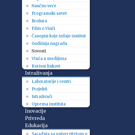
Naučno veće
Programski savet
Brošura
Film o Vinči
Časopisi koje izdaje institut
Godišnja nagrada
Novosti
Vinča u medijima
Korisni linkovi
Istraživanja
Laboratorije i centri
Projekti
Istraživači
Oprema instituta
Inovacije
Privreda
Edukacija
Saradnja sa univerzitetom u