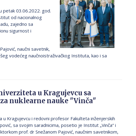
 u petak 03.06.2022. god.
stitut od nacionalnog
radu, zajedno sa
ionu sigurnost i
Pajović, naučni savetnik,
ašeg vodećeg naučnoistraživačkog Instituta, kao i sa
iverziteta u Kragujevcu sa
 za nuklearne nauke "Vinča"
a u Kragujevcu i redovni profesor Fakulteta inženjerskih
pović, sa svojim saradnicima, posetio je Institut „Vinča“ i
ektorkom prof. dr Snežanom Pajović, naučnim savetnikom,