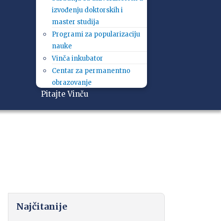
izvođenju doktorskih i
master studija
Programi za popularizaciju
nauke
Vinča inkubator
Centar za permanentno
obrazovanje
Pitajte Vinču
Najčitanije