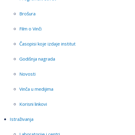
Brošura
Film o Vinči
Časopisi koje izdaje institut
Godišnja nagrada
Novosti
Vinča u medijima
Korisni linkovi
Istraživanja
Laboratorije i centri