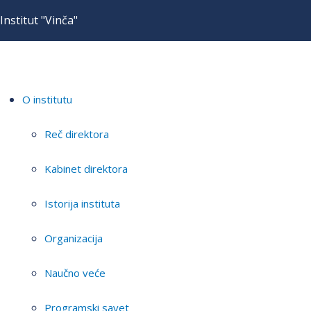
Institut "Vinča"
O institutu
Reč direktora
Kabinet direktora
Istorija instituta
Organizacija
Naučno veće
Programski savet