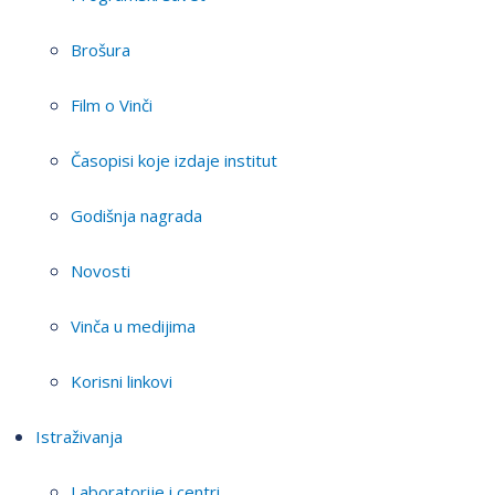
Brošura
Film o Vinči
Časopisi koje izdaje institut
Godišnja nagrada
Novosti
Vinča u medijima
Korisni linkovi
Istraživanja
Laboratorije i centri