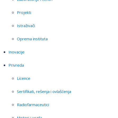
Projekti
Istraživači
Oprema instituta
Inovacije
Privreda
Licence
Sertifikati, rešenja i ovlašćenja
Radiofarmaceutici
Motori i vozila