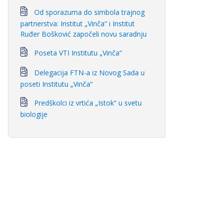
Od sporazuma do simbola trajnog
partnerstva: Institut „Vinča“ i Institut
Ruđer Bošković započeli novu saradnju
Poseta VTI Institutu „Vinča“
Delegacija FTN-a iz Novog Sada u
poseti Institutu „Vinča“
Predškolci iz vrtića „Istok“ u svetu
biologije