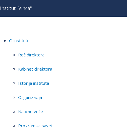
Institut "Vinča"
O institutu
Reč direktora
Kabinet direktora
Istorija instituta
Organizacija
Naučno veće
Programski savet