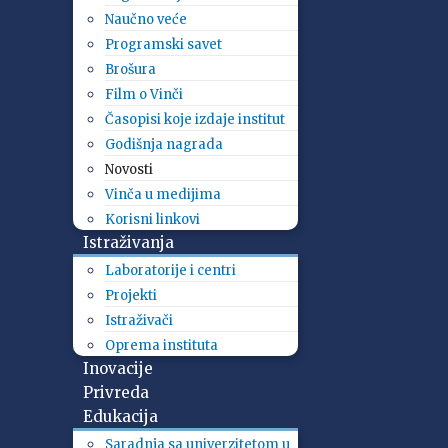
Naučno veće
Programski savet
Brošura
Film o Vinči
Časopisi koje izdaje institut
Godišnja nagrada
Novosti
Vinča u medijima
Korisni linkovi
Istraživanja
Laboratorije i centri
Projekti
Istraživači
Oprema instituta
Inovacije
Privreda
Edukacija
Saradnja sa univerzitetom u