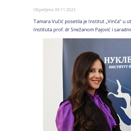
Detalji
Objavljeno 09.11.2023
Tamara Vučić posetila je Institut „Vinča“ u 
Instituta prof. dr Snežanom Pajović i saradni