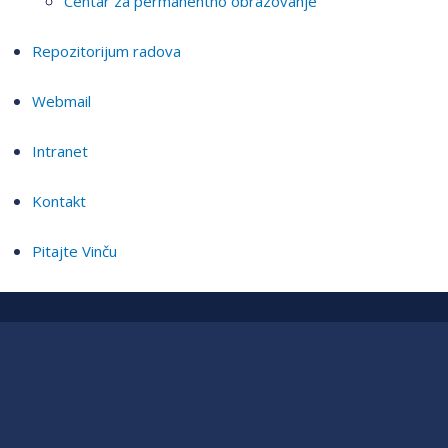
Centar za permanentno obrazovanje
Repozitorijum radova
Webmail
Intranet
Kontakt
Pitajte Vinču