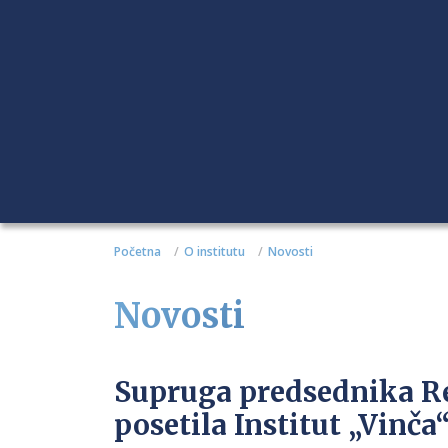
Početna
O institutu
Novosti
Novosti
Supruga predsednika Re
posetila Institut „Vinča