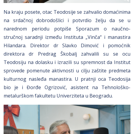
Na kraju posete, otac Teodosije se zahvalio domaćinima
na srdačnoj dobrodošlici i potvrdio želju da se u
narednom periodu potpiše Sporazum o naučno-
stručnoj saradnji između Instituta „Vinča“ i manastira
Hilandara. Direktor dr Slavko Dimović i pomoćnik
direktora dr Predrag Škobalj zahvalili su se ocu
Teodosiju na dolasku i izrazili su spremnost da Institut
sprovede pomenute aktivnosti u cilju zaštite predmeta
kulturnog nasleđa manastira. U pratnji oca Teodosija
bio je i Đorđe Ogrizović, asistent na Tehnološko-
metalurškom fakultetu Univerziteta u Beogradu.