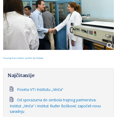
FaLang translation system by Faboba
Najčitanije
Poseta VTI Institutu „Vinča“
Od sporazuma do simbola trajnog partnerstva:
Institut „Vinča“ i Institut Ruđer Bošković započeli novu
saradnju