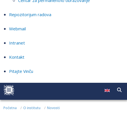
Centar za permanentno obrazovanje
Repozitorijum radova
Webmail
Intranet
Kontakt
Pitajte Vinču
Početna
O institutu
Novosti