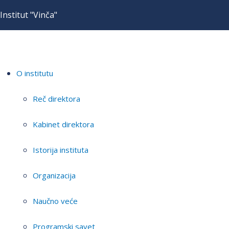
Institut "Vinča"
O institutu
Reč direktora
Kabinet direktora
Istorija instituta
Organizacija
Naučno veće
Programski savet