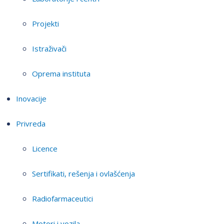
Projekti
Istraživači
Oprema instituta
Inovacije
Privreda
Licence
Sertifikati, rešenja i ovlašćenja
Radiofarmaceutici
Motori i vozila