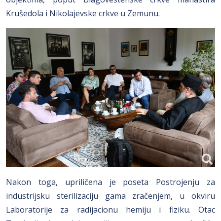
Krušedola i Nikolajevske crkve u Zemunu.
Nakon toga, upriličena je poseta Postrojenju za
industrijsku sterilizaciju gama zračenjem, u okviru
Laboratorije za radijacionu hemiju i fiziku. Otac