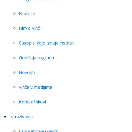
Brošura
Film o Vinči
Časopisi koje izdaje institut
Godišnja nagrada
Novosti
Vinča u medijima
Korisni linkovi
Istraživanja
Laboratorije i centri