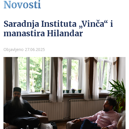
Novosti
Saradnja Instituta „Vinča“ i
manastira Hilandar
Detalji
Objavljeno 27.06.2025