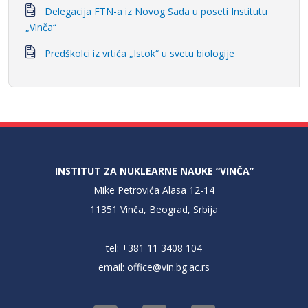
Delegacija FTN-a iz Novog Sada u poseti Institutu
„Vinča“
Predškolci iz vrtića „Istok“ u svetu biologije
INSTITUT ZA NUKLEARNE NAUKE “VINČA”
Mike Petrovića Alasa 12-14
11351 Vinča, Beograd, Srbija
tel: +381 11 3408 104
email:
office@vin.bg.ac.rs