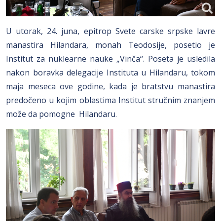
U utorak, 24. juna, epitrop Svete carske srpske lavre
manastira Hilandara, monah Teodosije, posetio je
Institut za nuklearne nauke „Vinča“. Poseta je usledila
nakon boravka delegacije Instituta u Hilandaru, tokom
maja meseca ove godine, kada je bratstvu manastira
predočeno u kojim oblastima Institut stručnim znanjem
može da pomogne Hilandaru.