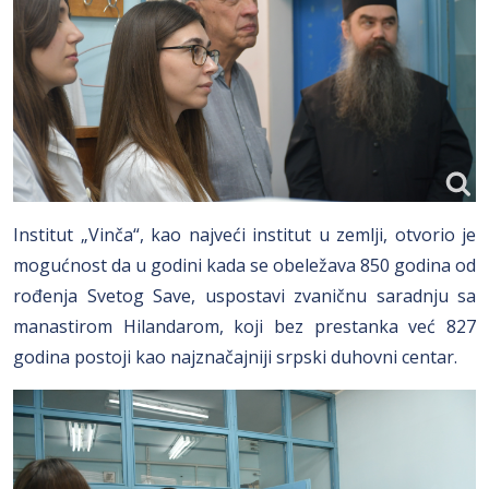
Institut „Vinča“, kao najveći institut u zemlji, otvorio je
mogućnost da u godini kada se obeležava 850 godina od
rođenja Svetog Save, uspostavi zvaničnu saradnju sa
manastirom Hilandarom, koji bez prestanka već 827
godina postoji kao najznačajniji srpski duhovni centar.