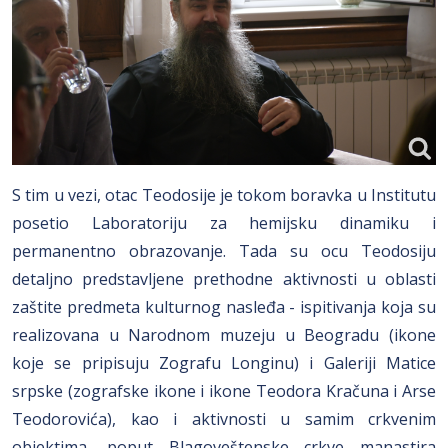
S tim u vezi, otac Teodosije je tokom boravka u Institutu
posetio Laboratoriju za hemijsku dinamiku i
permanentno obrazovanje. Tada su ocu Teodosiju
detaljno predstavljene prethodne aktivnosti u oblasti
zaštite predmeta kulturnog nasleđa - ispitivanja koja su
realizovana u Narodnom muzeju u Beogradu (ikone
koje se pripisuju Zografu Longinu) i Galeriji Matice
srpske (zografske ikone i ikone Teodora Kračuna i Arse
Teodorovića), kao i aktivnosti u samim crkvenim
objektima, poput Blagoveštenske crkve manastira