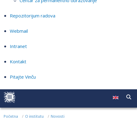
Centar za permanentno obrazovanje
Repozitorijum radova
Webmail
Intranet
Kontakt
Pitajte Vinču
Početna
O institutu
Novosti