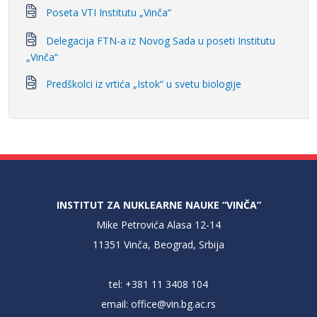
Poseta VTI Institutu „Vinča“
Delegacija FTN-a iz Novog Sada u poseti Institutu
„Vinča“
Predškolci iz vrtića „Istok“ u svetu biologije
INSTITUT ZA NUKLEARNE NAUKE “VINČA”
Mike Petrovića Alasa 12-14
11351 Vinča, Beograd, Srbija
tel: +381 11 3408 104
email:
office@vin.bg.ac.rs