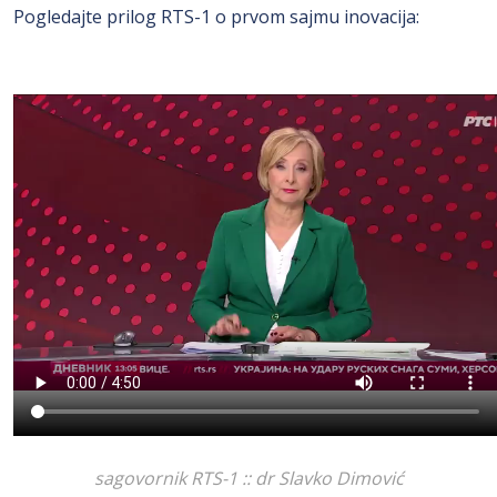
Pogledajte prilog RTS-1 o prvom sajmu inovacija:
sagovornik RTS-1 :: dr Slavko Dimović