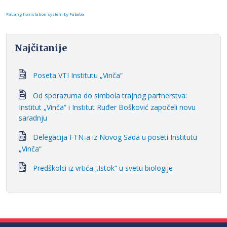
FaLang translation system by Faboba
Najčitanije
Poseta VTI Institutu „Vinča“
Od sporazuma do simbola trajnog partnerstva:
Institut „Vinča“ i Institut Ruđer Bošković započeli novu
saradnju
Delegacija FTN-a iz Novog Sada u poseti Institutu
„Vinča“
Predškolci iz vrtića „Istok“ u svetu biologije