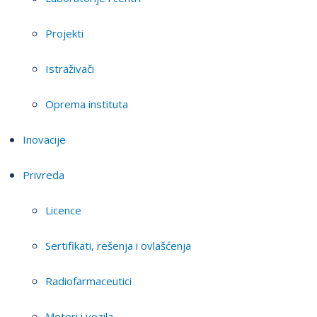
Projekti
Istraživači
Oprema instituta
Inovacije
Privreda
Licence
Sertifikati, rešenja i ovlašćenja
Radiofarmaceutici
Motori i vozila