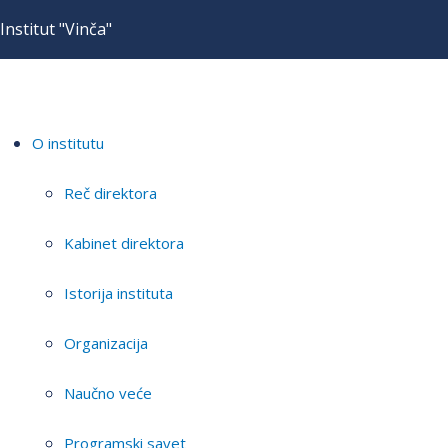
Institut "Vinča"
O institutu
Reč direktora
Kabinet direktora
Istorija instituta
Organizacija
Naučno veće
Programski savet