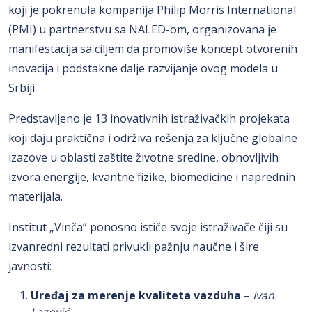
koji je pokrenula kompanija Philip Morris International
(PMI) u partnerstvu sa NALED-om, organizovana je
manifestacija sa ciljem da promoviše koncept otvorenih
inovacija i podstakne dalje razvijanje ovog modela u
Srbiji.
Predstavljeno je 13 inovativnih istraživačkih projekata
koji daju praktična i održiva rešenja za ključne globalne
izazove u oblasti zaštite životne sredine, obnovljivih
izvora energije, kvantne fizike, biomedicine i naprednih
materijala.
Institut „Vinča“ ponosno ističe svoje istraživače čiji su
izvanredni rezultati privukli pažnju naučne i šire
javnosti:
Uređaj za merenje kvaliteta vazduha
–
Ivan