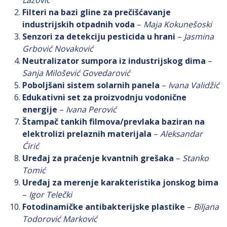
Lazović
Filteri na bazi gline za prečišćavanje
industrijskih otpadnih voda
–
Maja Kokunešoski
Senzori za detekciju pesticida u hrani
–
Jasmina
Grbović Novaković
Neutralizator sumpora iz industrijskog dima
–
Sanja Milošević Govedarović
Poboljšani sistem solarnih panela
–
Ivana Validžić
Edukativni set za proizvodnju vodonične
energije
–
Ivana Perović
Štampač tankih filmova/prevlaka baziran na
elektrolizi prelaznih materijala
–
Aleksandar
Ćirić
Uređaj za praćenje kvantnih grešaka
–
Stanko
Tomić
Uređaj za merenje karakteristika jonskog bima
–
Igor Telečki
Fotodinamičke antibakterijske plastike
–
Biljana
Todorović Marković