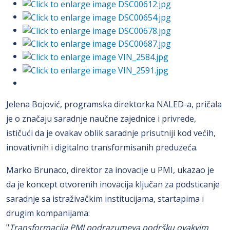
Jelena Bojović, programska direktorka NALED-a, pričala
je o značaju saradnje naučne zajednice i privrede,
ističući da je ovakav oblik saradnje prisutniji kod većih,
inovativnih i digitalno transformisanih preduzeća.
Marko Brunaco, direktor za inovacije u PMI, ukazao je
da je koncept otvorenih inovacija ključan za podsticanje
saradnje sa istraživačkim institucijama, startapima i
drugim kompanijama:
"
Transformacija PMI podrazumeva podršku ovakvim