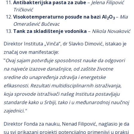
Antibakterijska pasta za zube
–
Jelena Filipović
Tričković
Visokotemperaturno posuđe na bazi Al
O
–
Mia
2
3
Omerašević Bučevac
Tank za skladištenje vodonika
–
Nikola Novaković
Direktor Instituta „Vinča“, dr Slavko Dimović, istakao je
značaj ove manifestacije:
"
Ovaj sajam potvrđuje sposobnost nauke da odgovori
na najveće izazove današnjice, od zaštite životne
sredine do unapređenja zdravlja i energetske
efikasnosti. Rezultati multidisciplinarnih istraživanja,
koja sprovode istraživači našeg Instituta postavljaju
standarde kako u Srbiji, tako i u međunarodnoj naučnoj
zajednici
."
Direktor Fonda za nauku, Nenad Filipović, naglasio je da
su svi prikazani projekti potencijalno primenjivi u praksi