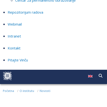
Centar za permanentno obrazovanje
Repozitorijum radova
Webmail
Intranet
Kontakt
Pitajte Vinču
Početna
O institutu
Novosti