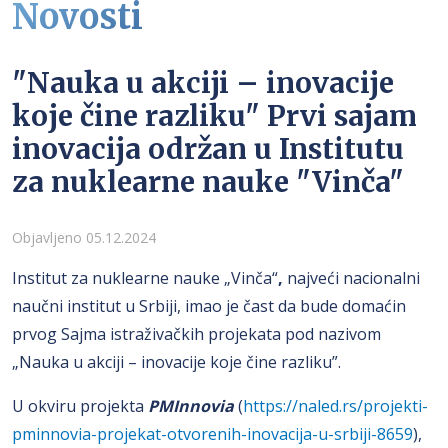
Novosti
"Nauka u akciji – inovacije
koje čine razliku" Prvi sajam
inovacija održan u Institutu
za nuklearne nauke "Vinča"
Detalji
Objavljeno 05.12.2024
Institut za nuklearne nauke „Vinča“
,
najveći nacionalni
naučni institut u Srbiji, imao je čast da bude domaćin
prvog Sajma istraživačkih projekata pod nazivom
„Nauka u akciji – inovacije koje čine razliku”.
U okviru projekta
PMInnovia
(
https://naled.rs/projekti-
pminnovia-projekat-otvorenih-inovacija-u-srbiji-8659
),