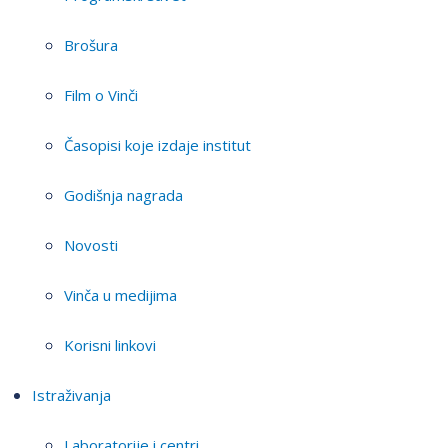
Brošura
Film o Vinči
Časopisi koje izdaje institut
Godišnja nagrada
Novosti
Vinča u medijima
Korisni linkovi
Istraživanja
Laboratorije i centri