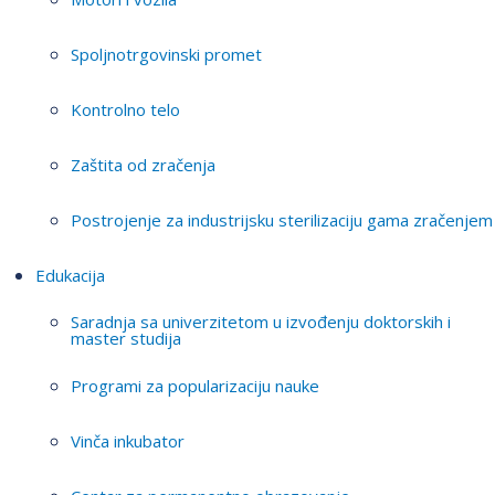
Spoljnotrgovinski promet
Kontrolno telo
Zaštita od zračenja
Postrojenje za industrijsku sterilizaciju gama zračenjem
Edukacija
Saradnja sa univerzitetom u izvođenju doktorskih i
master studija
Programi za popularizaciju nauke
Vinča inkubator