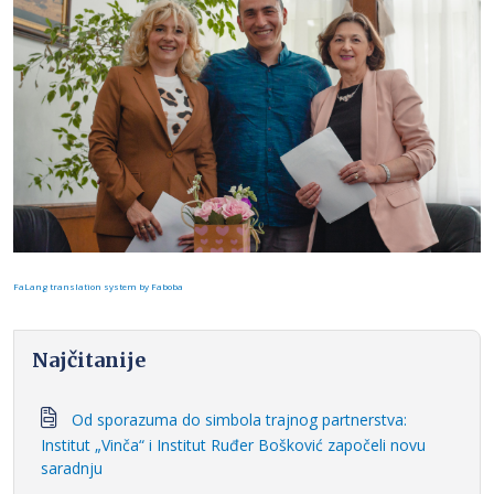
FaLang translation system by Faboba
Najčitanije
Od sporazuma do simbola trajnog partnerstva:
Institut „Vinča“ i Institut Ruđer Bošković započeli novu
saradnju