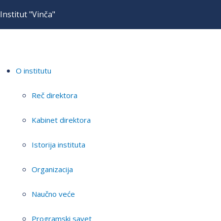
Institut "Vinča"
O institutu
Reč direktora
Kabinet direktora
Istorija instituta
Organizacija
Naučno veće
Programski savet