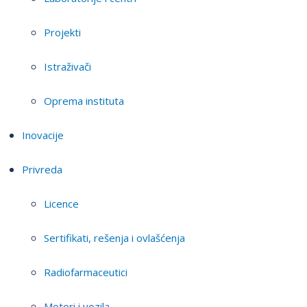
Projekti
Istraživači
Oprema instituta
Inovacije
Privreda
Licence
Sertifikati, rešenja i ovlašćenja
Radiofarmaceutici
Motori i vozila