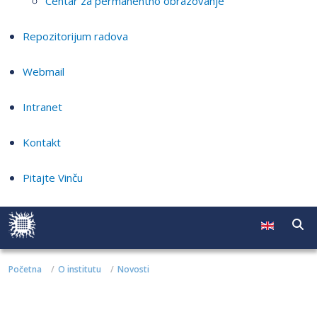
Centar za permanentno obrazovanje
Repozitorijum radova
Webmail
Intranet
Kontakt
Pitajte Vinču
Početna
O institutu
Novosti