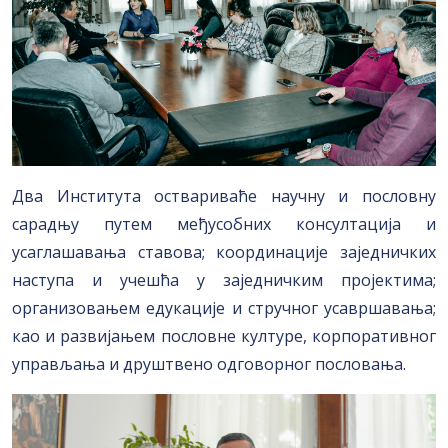
Два Института оствариваће научну и пословну
сарадњу путем међусобних консултација и
усаглашавања ставова; координације заједничких
наступа и учешћа у заједничким пројектима;
организовањем едукације и стручног усавршавања;
као и развијањем пословне културе, корпоративног
управљања и друштвено одговорног пословања.