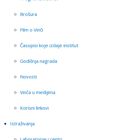
Brošura
Film o Vinči
Časopisi koje izdaje institut
Godišnja nagrada
Novosti
Vinča u medijima
Korisni linkovi
Istraživanja
Laboratorije i centri