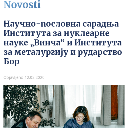
Novosti
Научно-пословна сарадња
Института за нуклеарне
науке „Винча“ и Института
за металургију и рударство
Бор
Detalji
Objavljeno 12.03.2020