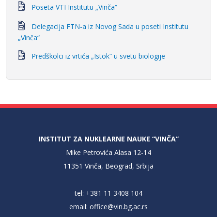
Poseta VTI Institutu „Vinča“
Delegacija FTN-a iz Novog Sada u poseti Institutu
„Vinča“
Predškolci iz vrtića „Istok“ u svetu biologije
INSTITUT ZA NUKLEARNE NAUKE “VINČA”
Mike Petrovića Alasa 12-14
11351 Vinča, Beograd, Srbija
tel: +381 11 3408 104
email:
office@vin.bg.ac.rs