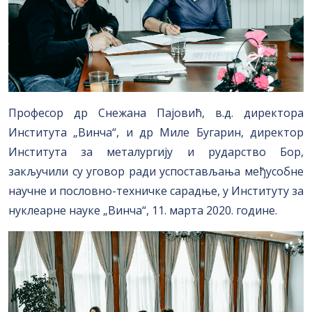
Професор др Снежана Пајовић, в.д. директора
Института „Винча“, и др Миле Бугарин, директор
Института за металургију и рударство Бор,
закључили су уговор ради успостављања међусобне
научне и пословно-техничке сарадње, у Институту за
нуклеарне науке „Винча“, 11. марта 2020. године.