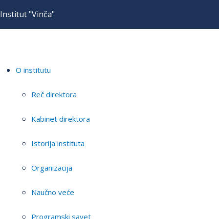
Institut "Vinča"
O institutu
Reč direktora
Kabinet direktora
Istorija instituta
Organizacija
Naučno veće
Programski savet