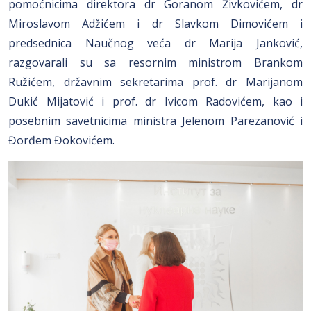
pomoćnicima direktora dr Goranom Živkovićem, dr
Miroslavom Adžićem i dr Slavkom Dimovićem i
predsednica Naučnog veća dr Marija Janković,
razgovarali su sa resornim ministrom Brankom
Ružićem, državnim sekretarima prof. dr Marijanom
Dukić Mijatović i prof. dr Ivicom Radovićem, kao i
posebnim savetnicima ministra Jelenom Parezanović i
Đorđem Đokovićem.