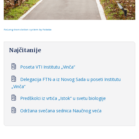
FaLang translation system by Faboba
Najčitanije
Poseta VTI Institutu „Vinča“
Delegacija FTN-a iz Novog Sada u poseti Institutu
„Vinča“
Predškolci iz vrtića „Istok“ u svetu biologije
Održana svečana sednica Naučnog veća