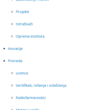
Projekti
Istraživači
Oprema instituta
Inovacije
Privreda
Licence
Sertifikati, rešenja i ovlašćenja
Radiofarmaceutici
Motori i vozila