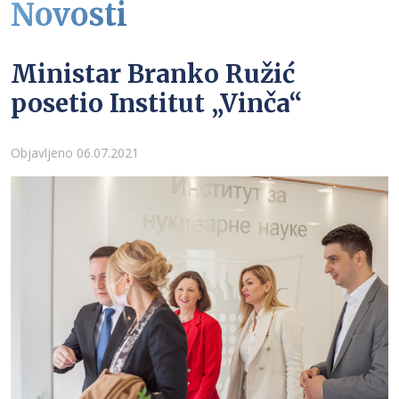
Novosti
Ministar Branko Ružić
posetio Institut „Vinča“
Detalji
Objavljeno 06.07.2021