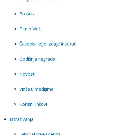
Brošura
Film o Vinči
Časopisi koje izdaje institut
Godišnja nagrada
Novosti
Vinča u medijima
Korisni linkovi
Istraživanja
Laboratorije i centri