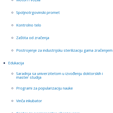
Spoljnotrgovinski promet
Kontrolno telo
Zaštita od zračenja
Postrojenje za industrijsku sterilizaciju gama zračenjem
Edukacija
Saradnja sa univerzitetom u izvođenju doktorskih i
master studija
Programi za popularizaciju nauke
Vinča inkubator