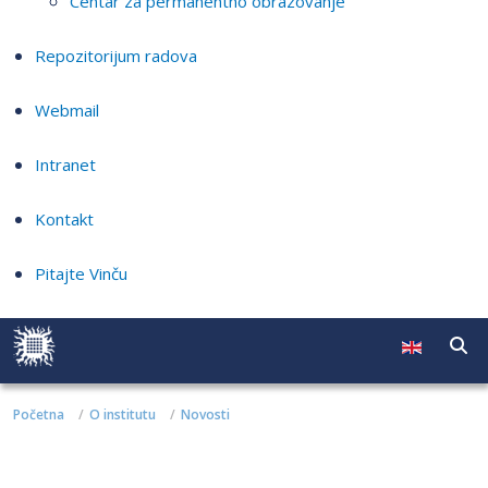
Centar za permanentno obrazovanje
Repozitorijum radova
Webmail
Intranet
Kontakt
Pitajte Vinču
Početna
O institutu
Novosti