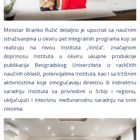
Ministar Branko Ružić detaljno je upoznat sa naučnim
istraživanjima u okviru pet integralnih programa koji se
realizuju na nivou Instituta „Vinča“, značajnom
doprinosu Instituta u okviru ukupne produkcije
publikacija Beogradskog Univerziteta iz različitih
naučnih oblasti, potencijalima Instituta, kao i sa tržišnim
aktivnostima koje omogućavaju direktnu ili indirektnu
saradnju Instituta sa privredom u Srbiji i regionu,
uključujući i intezivnu međunarodnu saradnju na svim
nivoima.