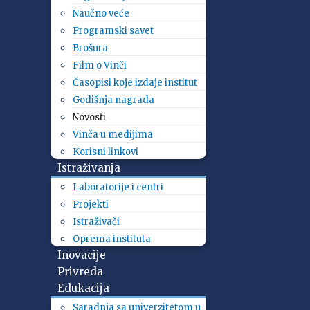
Naučno veće
Programski savet
Brošura
Film o Vinči
Časopisi koje izdaje institut
Godišnja nagrada
Novosti
Vinča u medijima
Korisni linkovi
Istraživanja
Laboratorije i centri
Projekti
Istraživači
Oprema instituta
Inovacije
Privreda
Edukacija
Saradnja sa univerzitetom u