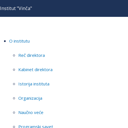
Institut "Vinča"
O institutu
Reč direktora
Kabinet direktora
Istorija instituta
Organizacija
Naučno veće
Programski savet