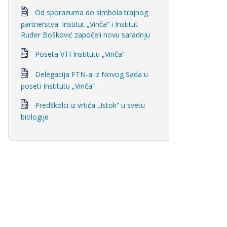
Od sporazuma do simbola trajnog
partnerstva: Institut „Vinča“ i Institut
Ruđer Bošković započeli novu saradnju
Poseta VTI Institutu „Vinča“
Delegacija FTN-a iz Novog Sada u
poseti Institutu „Vinča“
Predškolci iz vrtića „Istok“ u svetu
biologije