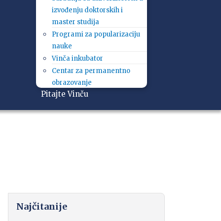
izvođenju doktorskih i
master studija
Programi za popularizaciju
nauke
Vinča inkubator
Centar za permanentno
obrazovanje
Pitajte Vinču
Najčitanije