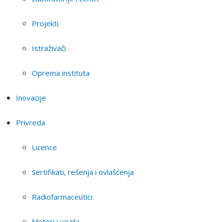
Projekti
Istraživači
Oprema instituta
Inovacije
Privreda
Licence
Sertifikati, rešenja i ovlašćenja
Radiofarmaceutici
Motori i vozila