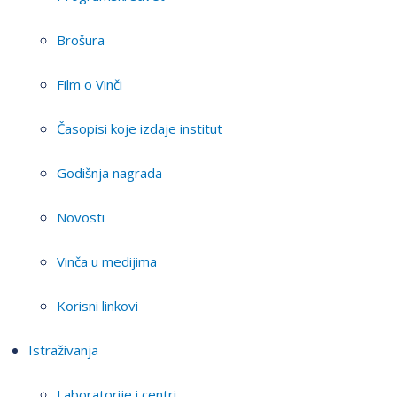
Brošura
Film o Vinči
Časopisi koje izdaje institut
Godišnja nagrada
Novosti
Vinča u medijima
Korisni linkovi
Istraživanja
Laboratorije i centri