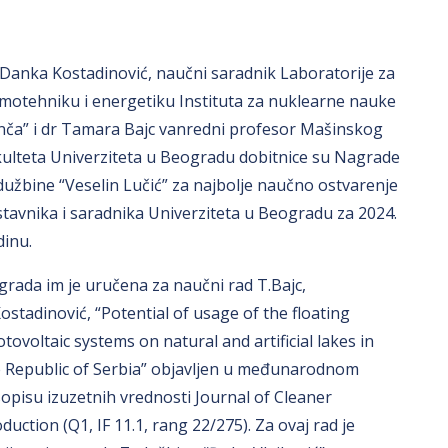
Danka Kostadinović, naučni saradnik Laboratorije za
motehniku i energetiku Instituta za nuklearne nauke
nča” i dr Tamara Bajc vanredni profesor Mašinskog
ulteta Univerziteta u Beogradu dobitnice su Nagrade
užbine “Veselin Lučić” za najbolje naučno ostvarenje
tavnika i saradnika Univerziteta u Beogradu za 2024.
inu.
rada im je uručena za naučni rad T.Bajc,
ostadinović, “Potential of usage of the floating
tovoltaic systems on natural and artificial lakes in
 Republic of Serbia” objavljen u međunarodnom
opisu izuzetnih vrednosti Journal of Cleaner
duction (Q1, IF 11.1, rang 22/275). Za ovaj rad je