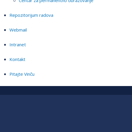
Centar za permanentno obrazovanje
Repozitorijum radova
Webmail
Intranet
Kontakt
Pitajte Vinču