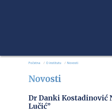
Početna
O institutu
Novosti
Novosti
Dr Danki Kostadinović 
Lučić”