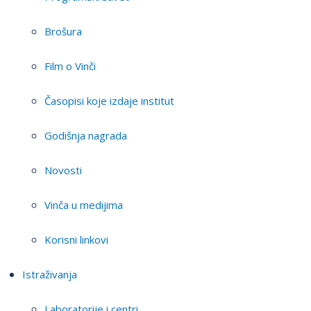
Brošura
Film o Vinči
Časopisi koje izdaje institut
Godišnja nagrada
Novosti
Vinča u medijima
Korisni linkovi
Istraživanja
Laboratorije i centri