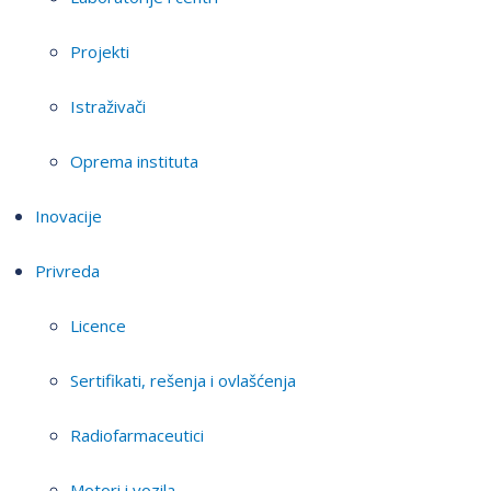
Projekti
Istraživači
Oprema instituta
Inovacije
Privreda
Licence
Sertifikati, rešenja i ovlašćenja
Radiofarmaceutici
Motori i vozila