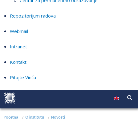
Centar za permanentno obrazovanje
Repozitorijum radova
Webmail
Intranet
Kontakt
Pitajte Vinču
Početna
O institutu
Novosti