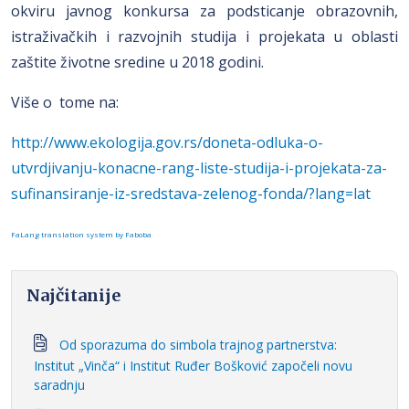
okviru javnog konkursa za podsticanje obrazovnih,
istraživačkih i razvojnih studija i projekata u oblasti
zaštite životne sredine u 2018 godini.
Više o tome na:
http://www.ekologija.gov.rs/doneta-odluka-o-
utvrdjivanju-konacne-rang-liste-studija-i-projekata-za-
sufinansiranje-iz-sredstava-zelenog-fonda/?lang=lat
FaLang translation system by Faboba
Najčitanije
Od sporazuma do simbola trajnog partnerstva:
Institut „Vinča“ i Institut Ruđer Bošković započeli novu
saradnju