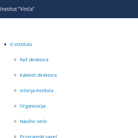
Institut "Vinča"
O institutu
Reč direktora
Kabinet direktora
Istorija instituta
Organizacija
Naučno veće
Programski savet