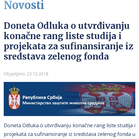
Novosti
Doneta Odluka o utvrđivanju
konačne rang liste studija i
projekata za sufinansiranje iz
sredstava zelenog fonda
Detalji
Objavljeno 23.10.2018
Doneta Odluka o utvrđivanju konačne rang liste studija i
projekata za sufinansiranje iz sredstava zelenog fonda u