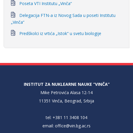
Poseta VTI Institutu „Vinča“
Delegacija FTN-a iz Novog Sada u poseti Institutu
„Vinča“
Predškolci iz vrtića „Istok“ u svetu biologije
INSTITUT ZA NUKLEARNE NAUKE “VINČA”
Mike Petrovića Alasa 12-14
11351 Vinča, Beograd, Srbija
tel: +381 11 3408 104
email:
office@vin.bg.ac.rs