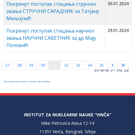
Покренут поступак стицања стручног
30.01.2024
звања СТРУЧНИ САРАДНИК за Татјану
Миљојчић
Покренут поступак стицања научног
29.01.2024
звања НАУЧНИ САВЕТНИК за др Мају
Поповић
27
28
29
30
31
32
33
34
35
Strana 31 od 52
FaLang translation system by Faboba
INSTITUT ZA NUKLEARNE NAUKE “VINČA”
Mike Petrovića Alasa 12-14
11351 Vinča, Beograd, Srbija