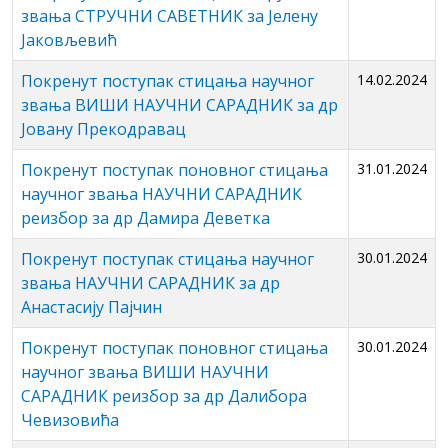
звања СТРУЧНИ САВЕТНИК за Јелену
Јаковљевић
Покренут поступак стицања научног
14.02.2024
звања ВИШИ НАУЧНИ САРАДНИК за др
Јовану Прекодравац
Покренут поступак поновног стицања
31.01.2024
научног звања НАУЧНИ САРАДНИК
реизбор за др Дамира Деветка
Покренут поступак стицања научног
30.01.2024
звања НАУЧНИ САРАДНИК за др
Анастасију Пајчин
Покренут поступак поновног стицања
30.01.2024
научног звања ВИШИ НАУЧНИ
САРАДНИК реизбор за др Далибора
Чевизовића