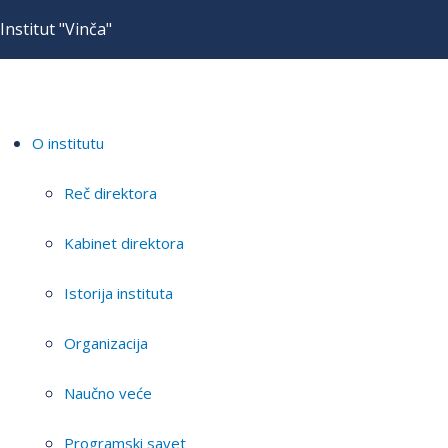
Institut "Vinča"
O institutu
Reč direktora
Kabinet direktora
Istorija instituta
Organizacija
Naučno veće
Programski savet