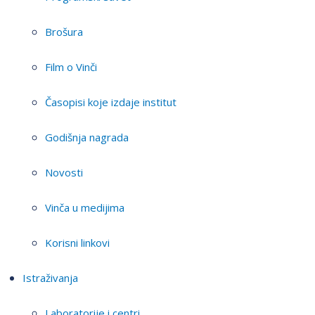
Brošura
Film o Vinči
Časopisi koje izdaje institut
Godišnja nagrada
Novosti
Vinča u medijima
Korisni linkovi
Istraživanja
Laboratorije i centri