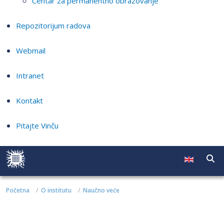
Centar za permanentno obrazovanje
Repozitorijum radova
Webmail
Intranet
Kontakt
Pitajte Vinču
Početna
O institutu
Naučno veće