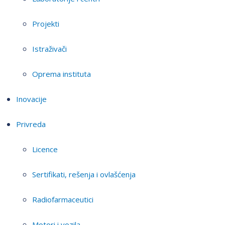
Projekti
Istraživači
Oprema instituta
Inovacije
Privreda
Licence
Sertifikati, rešenja i ovlašćenja
Radiofarmaceutici
Motori i vozila