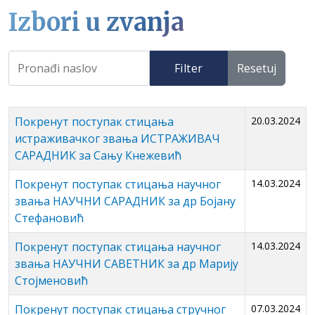
Izbori u zvanja
Filter
Resetuj
Покренут поступак стицања
20.03.2024
истраживачког звања ИСТРАЖИВАЧ
САРАДНИК за Сању Кнежевић
Покренут поступак стицања научног
14.03.2024
звања НАУЧНИ САРАДНИК за др Бојану
Стефановић
Покренут поступак стицања научног
14.03.2024
звања НАУЧНИ САВЕТНИК за др Марију
Стојменовић
Покренут поступак стицања стручног
07.03.2024