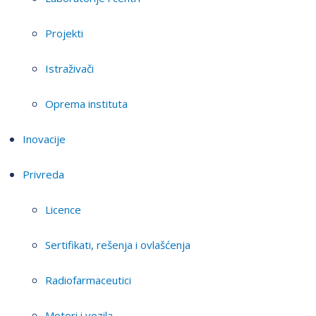
Projekti
Istraživači
Oprema instituta
Inovacije
Privreda
Licence
Sertifikati, rešenja i ovlašćenja
Radiofarmaceutici
Motori i vozila