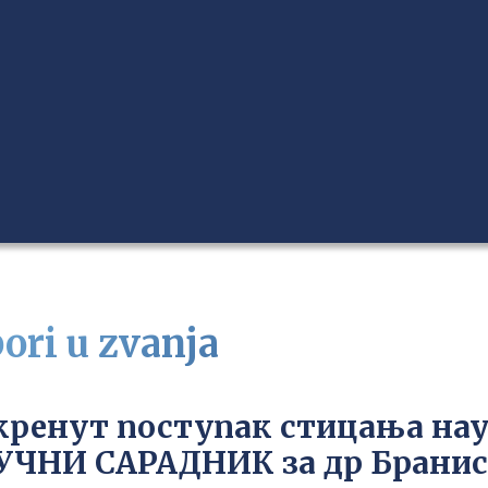
bori u zvanja
кренут поступак стицања на
УЧНИ САРАДНИК за др Бранис