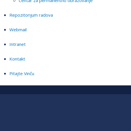
Centar za permanentno obrazovanje
Repozitorijum radova
Webmail
Intranet
Kontakt
Pitajte Vinču