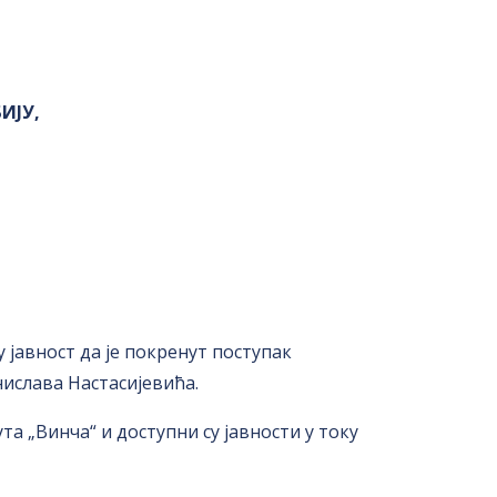
ИЈУ,
 јавност да је покренут поступак
слава Настасијевића.
а „Винча“ и доступни су јавности у току