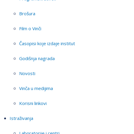
Brošura
Film o Vinči
Časopisi koje izdaje institut
Godišnja nagrada
Novosti
Vinča u medijima
Korisni linkovi
Istraživanja
Laboratorije i centri