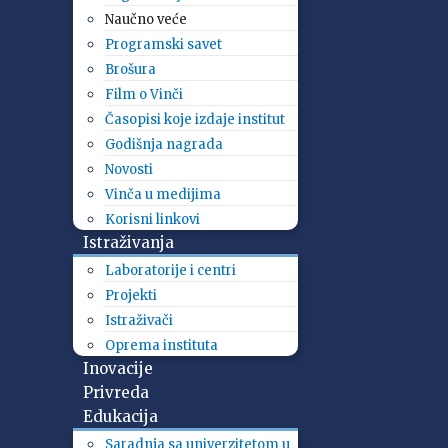
Naučno veće
Programski savet
Brošura
Film o Vinči
Časopisi koje izdaje institut
Godišnja nagrada
Novosti
Vinča u medijima
Korisni linkovi
Istraživanja
Laboratorije i centri
Projekti
Istraživači
Oprema instituta
Inovacije
Privreda
Edukacija
Saradnja sa univerzitetom u