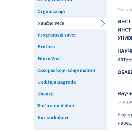
Detalj
Objavlj
Organizacija
ИНСТ
Naučno veće
ИНСТ
Programski savet
УНИВ
Brošura
НАУЧ
Film o Vinči
датум:
Časopisi koje izdaje institut
OБАВ
Godišnja nagrada
Науч
Novosti
стица
Vinča u medijima
Рефер
Korisni linkovi
наред