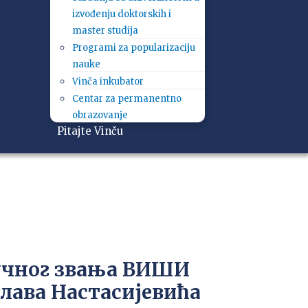
izvođenju doktorskih i
master studija
Programi za popularizaciju
nauke
Vinča inkubator
Centar za permanentno
obrazovanje
Pitajte Vinču
учног звања ВИШИ
лава Настасијевића