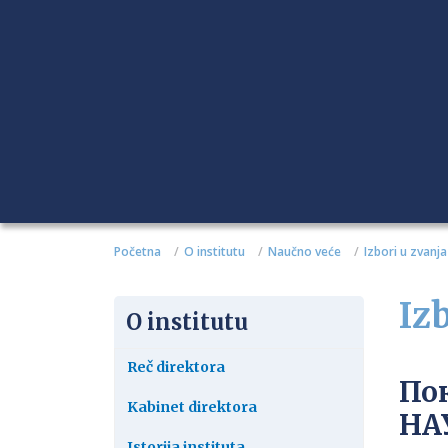
Početna
O institutu
Naučno veće
Izbori u zvanja
Iz
O institutu
Reč direktora
По
Kabinet direktora
НА
Istorija instituta