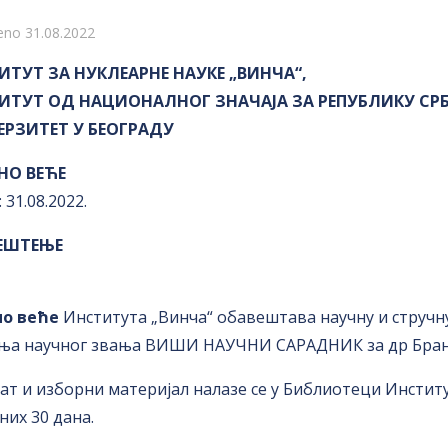
i
eno 31.08.2022
ИТУТ ЗА НУКЛЕАРНЕ НАУКЕ „ВИНЧА“,
ИТУТ ОД НАЦИОНАЛНОГ ЗНАЧАЈА ЗА РЕПУБЛИКУ СРБ
ЕРЗИТЕТ У БЕОГРАДУ
НО ВЕЋЕ
 31.08.2022.
ЕШТЕЊЕ
но веће
Института „Винча“ обавештава научну и стручну
ња научног звања ВИШИ НАУЧНИ САРАДНИК за др Брани
ат и изборни материјал налазе се у Библиотеци Институт
них 30 дана.