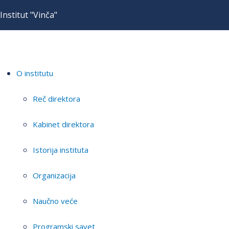
Institut "Vinča"
O institutu
Reč direktora
Kabinet direktora
Istorija instituta
Organizacija
Naučno veće
Programski savet