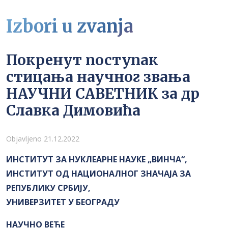
Izbori u zvanja
Покренут поступак
стицања научног звања
НАУЧНИ САВЕТНИК за др
Славка Димовића
Detalji
Objavljeno 21.12.2022
ИНСТИТУТ ЗА НУКЛЕАРНЕ НАУКЕ „ВИНЧА“,
ИНСТИТУТ ОД НАЦИОНАЛНОГ ЗНАЧАЈА ЗА
РЕПУБЛИКУ СРБИЈУ,
УНИВЕРЗИТЕТ У БЕОГРАДУ
НАУЧНО ВЕЋЕ