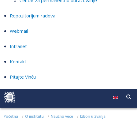
Centar za permanentno obrazovanje
Repozitorijum radova
Webmail
Intranet
Kontakt
Pitajte Vinču
Početna
O institutu
Naučno veće
Izbori u zvanja