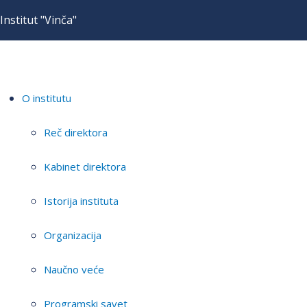
Institut "Vinča"
O institutu
Reč direktora
Kabinet direktora
Istorija instituta
Organizacija
Naučno veće
Programski savet