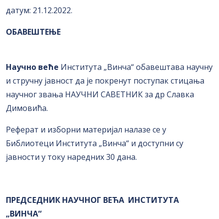
датум: 21.12.2022.
OБАВЕШТЕЊЕ
Научно веће
Института „Винча“ обавештава научну
и стручну јавност да је покренут поступак стицања
научног звања НАУЧНИ САВЕТНИК за др
Славка
Димовића
.
Реферат и изборни материјал налазе се у
Библиотеци Института „Винча“ и доступни су
јавности у току наредних 30 дана.
ПРЕДСЕДНИК НАУЧНОГ ВЕЋА ИНСТИТУТА
„ВИНЧА“