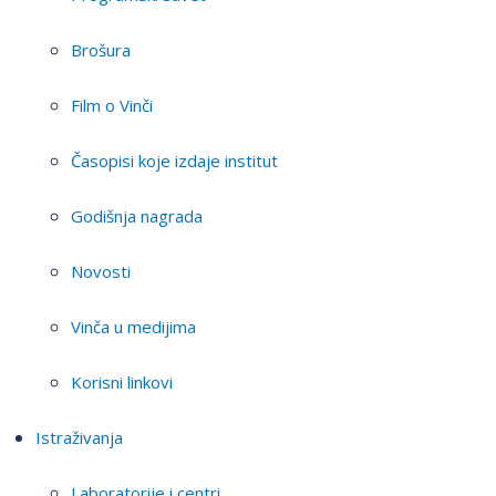
Brošura
Film o Vinči
Časopisi koje izdaje institut
Godišnja nagrada
Novosti
Vinča u medijima
Korisni linkovi
Istraživanja
Laboratorije i centri