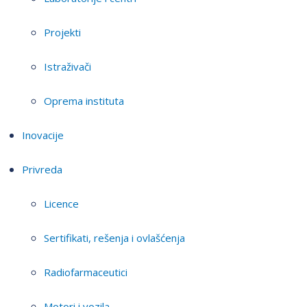
Projekti
Istraživači
Oprema instituta
Inovacije
Privreda
Licence
Sertifikati, rešenja i ovlašćenja
Radiofarmaceutici
Motori i vozila