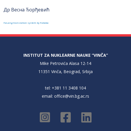
Др Весна Ђорђевић
FaLang translation system by Faboba
INSTITUT ZA NUKLEARNE NAUKE “VINČA”
Mike Petrovića Alasa 12-14
11351 Vinča, Beograd, Srbija
tel: +381 11 3408 104
email:
office@vin.bg.ac.rs