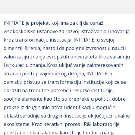
INITIATE je projekat koji ima za cilj da osnaži
visokoškolske ustanove za razvoj istraživanja i inovacija
kroz transformaciju institucija. INITIATE, u svojoj
dimenziji širenja, nastoji da podigne izvrsnost u nauci i
valorizaciju znanja evropskih univerziteta kroz saradnju
i cirkulaciju znanja. Kroz uključivanje zainteresovanih
strana i pristup zajedničkog dizajna, INITIATE će
osmisliti pristup za transformaciju institucije koji će se
odraziti na trenutne potrebe i resurse institucije,
spoljne elemente kao što su prepreke u politici, dobre
prakse iz drugih inicijativa i identifikaciju mogućih
oblasti saradnje sa drugim institucije uključujući lokalne
ekosisteme. Kroz iterativni proces i R&I laboratorije
podržane onlajn alatima kao što je Centar znanja,