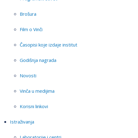
Brošura
Film o Vinči
Časopisi koje izdaje institut
Godišnja nagrada
Novosti
Vinča u medijima
Korisni linkovi
Istraživanja
Laboratorije i centri