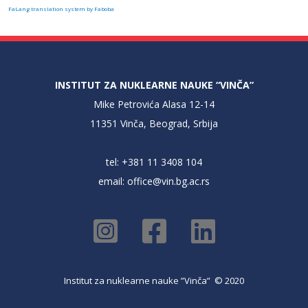
FaLang translation system by Faboba
INSTITUT ZA NUKLEARNE NAUKE “VINČA”
Mike Petrovića Alasa 12-14
11351 Vinča, Beograd, Srbija
tel: +381 11 3408 104
email:
office@vin.bg.ac.rs
Institut za nuklearne nauke ”Vinča” © 2020