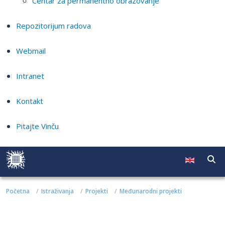
Centar za permanentno obrazovanje
Repozitorijum radova
Webmail
Intranet
Kontakt
Pitajte Vinču
Početna
Istraživanja
Projekti
Međunarodni projekti