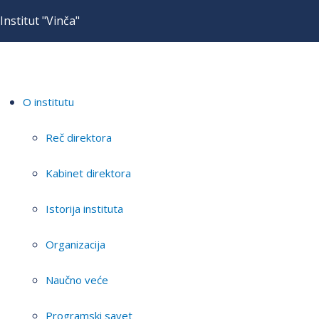
Institut "Vinča"
O institutu
Reč direktora
Kabinet direktora
Istorija instituta
Organizacija
Naučno veće
Programski savet