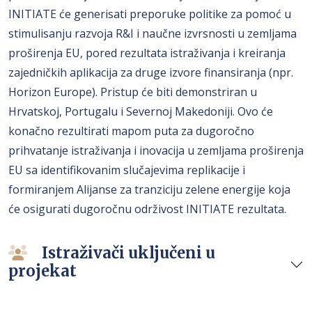
INITIATE će generisati preporuke politike za pomoć u
stimulisanju razvoja R&I i naučne izvrsnosti u zemljama
proširenja EU, pored rezultata istraživanja i kreiranja
zajedničkih aplikacija za druge izvore finansiranja (npr.
Horizon Europe). Pristup će biti demonstriran u
Hrvatskoj, Portugalu i Severnoj Makedoniji. Ovo će
konačno rezultirati mapom puta za dugoročno
prihvatanje istraživanja i inovacija u zemljama proširenja
EU sa identifikovanim slučajevima replikacije i
formiranjem Alijanse za tranziciju zelene energije koja
će osigurati dugoročnu održivost INITIATE rezultata.
Istraživači uključeni u
projekat