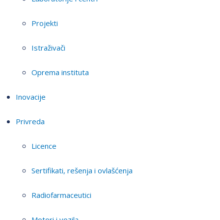
Projekti
Istraživači
Oprema instituta
Inovacije
Privreda
Licence
Sertifikati, rešenja i ovlašćenja
Radiofarmaceutici
Motori i vozila