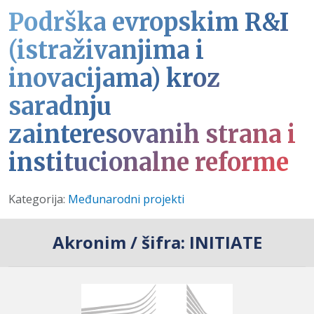
Podrška evropskim R&I
(istraživanjima i
inovacijama) kroz
saradnju
zainteresovanih strana i
institucionalne reforme
Detalji
Kategorija:
Međunarodni projekti
Akronim / šifra:
INITIATE