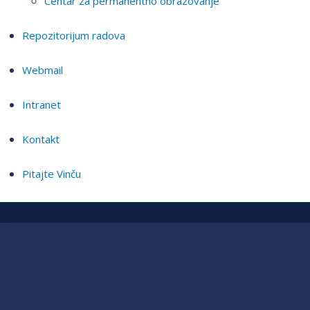
Centar za permanentno obrazovanje
Repozitorijum radova
Webmail
Intranet
Kontakt
Pitajte Vinču