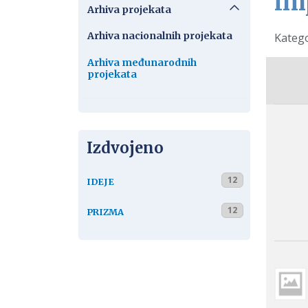
im
Arhiva projekata
Arhiva nacionalnih projekata
Detalj
Katego
Arhiva međunarodnih
projekata
Izdvojeno
12
IDEJE
12
PRIZMA