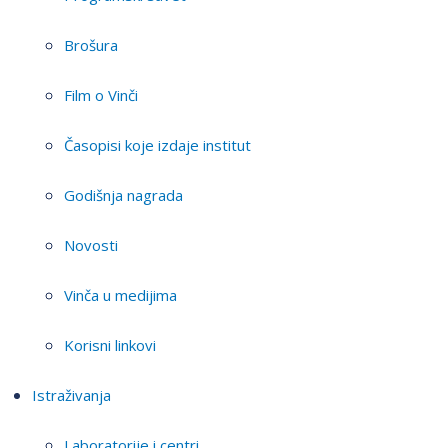
Brošura
Film o Vinči
Časopisi koje izdaje institut
Godišnja nagrada
Novosti
Vinča u medijima
Korisni linkovi
Istraživanja
Laboratorije i centri