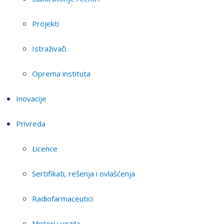
Projekti
Istraživači
Oprema instituta
Inovacije
Privreda
Licence
Sertifikati, rešenja i ovlašćenja
Radiofarmaceutici
Motori i vozila