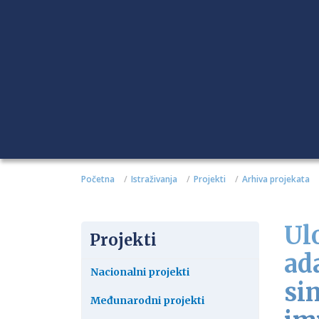
Početna
Istraživanja
Projekti
Arhiva projekata
Ul
Projekti
ada
Nacionalni projekti
si
Međunarodni projekti