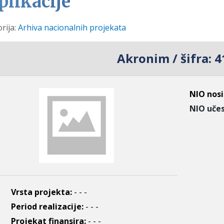
plikacije
i
rija:
Arhiva nacionalnih projekata
Akronim / šifra:
4
NIO nosi
NIO učes
Vrsta projekta:
- - -
Period realizacije:
- - -
Projekat finansira:
- - -