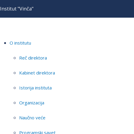
Institut "Vinča"
O institutu
Reč direktora
Kabinet direktora
Istorija instituta
Organizacija
Naučno veće
Programski savet