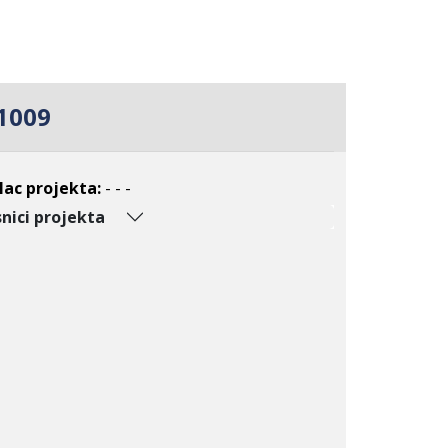
1009
lac projekta:
- - -
nici projekta