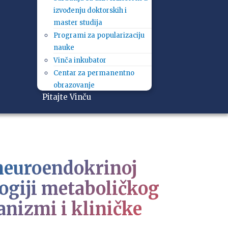
izvođenju doktorskih i
master studija
Programi za popularizaciju
nauke
Vinča inkubator
Centar za permanentno
obrazovanje
Pitajte Vinču
neuroendokrinoj
ologiji metaboličkog
nizmi i kliničke