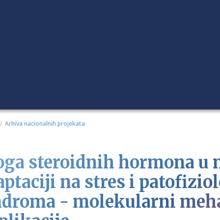
Arhiva nacionalnih projekata
oga steroidnih hormona u 
ptaciji na stres i patofizi
ndroma - molekularni meha