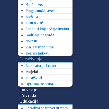
Naučno veće
Programski savet
Brošura
Film o Vinči
Časopisi koje izdaje institut
Godišnja nagrada
Novosti
Vinča u medijima
Korisni linkovi
Istraživanja
Laboratorije i centri
Projekti
Istraživači
Oprema instituta
Inovacije
Privreda
Edukacija
Saradnja sa univerzitetom u