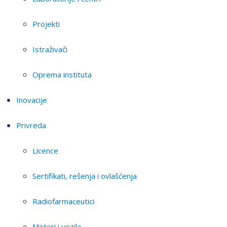
Projekti
Istraživači
Oprema instituta
Inovacije
Privreda
Licence
Sertifikati, rešenja i ovlašćenja
Radiofarmaceutici
Motori i vozila