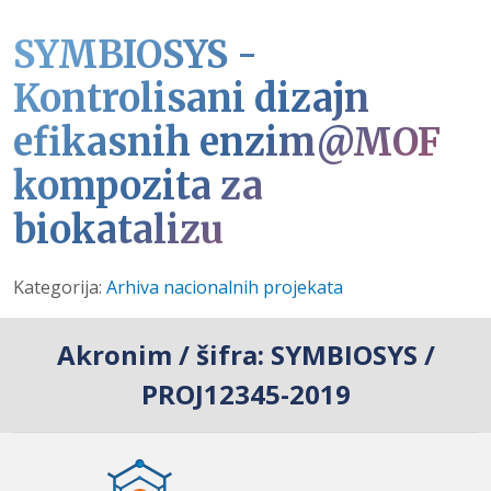
SYMBIOSYS -
Kontrolisani dizajn
efikasnih enzim@MOF
kompozita za
biokatalizu
Detalji
Kategorija:
Arhiva nacionalnih projekata
Akronim / šifra:
SYMBIOSYS /
PROJ12345-2019