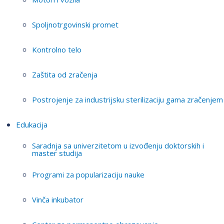
Spoljnotrgovinski promet
Kontrolno telo
Zaštita od zračenja
Postrojenje za industrijsku sterilizaciju gama zračenjem
Edukacija
Saradnja sa univerzitetom u izvođenju doktorskih i
master studija
Programi za popularizaciju nauke
Vinča inkubator