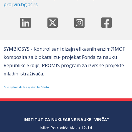
proj.vin.bg.ac.rs
SYMBIOSYS - Kontrolisani dizajn efikasnih enzim@MOF
kompozita za biokatalizu- projekat Fonda za nauku
Republike Srbije, PROMIS program za izvrsne projekte
mladih istraživača.
FaLang translation system by Faboba
INSTITUT ZA NUKLEARNE NAUKE “VINČA”
Mike Petrovića Alasa 12-14