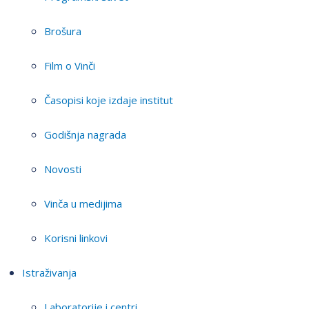
Brošura
Film o Vinči
Časopisi koje izdaje institut
Godišnja nagrada
Novosti
Vinča u medijima
Korisni linkovi
Istraživanja
Laboratorije i centri