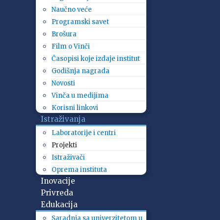
Naučno veće
Programski savet
Brošura
Film o Vinči
Časopisi koje izdaje institut
Godišnja nagrada
Novosti
Vinča u medijima
Korisni linkovi
Istraživanja
Laboratorije i centri
Projekti
Istraživači
Oprema instituta
Inovacije
Privreda
Edukacija
Saradnja sa univerzitetom u