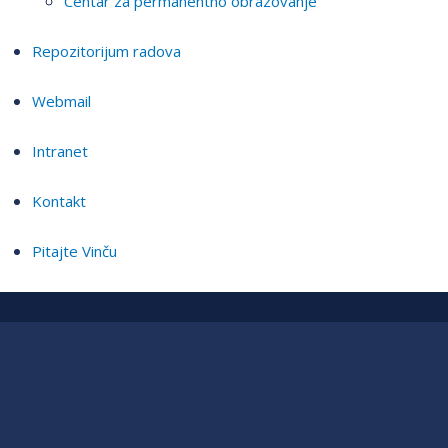
Centar za permanentno obrazovanje
Repozitorijum radova
Webmail
Intranet
Kontakt
Pitajte Vinču