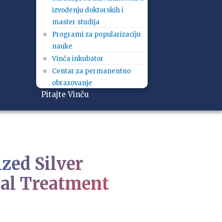
izvođenju doktorskih i
master studija
Programi za popularizaciju
nauke
Vinča inkubator
Centar za permanentno
obrazovanje
Pitajte Vinču
zed Silver
ral Treatment