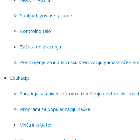
Spoljnotrgovinski promet
Kontrolno telo
Zaštita od zračenja
Postrojenje za industrijsku sterilizaciju gama zračenjem
Edukacija
Saradnja sa univerzitetom u izvođenju doktorskih i mast
Programi za popularizaciju nauke
Vinča inkubator