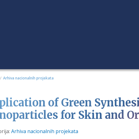
Arhiva nacionalnih projekata
plication of Green Synthesi
noparticles for Skin and O
i
rija:
Arhiva nacionalnih projekata