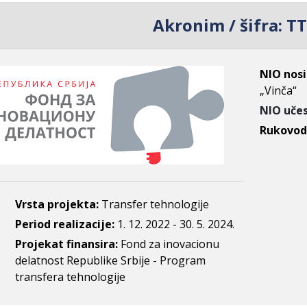
Akronim / šifra:
TT
NIO nosi
„Vinča“
NIO učes
Rukovodi
Vrsta projekta:
Transfer tehnologije
Period realizacije:
1. 12. 2022 - 30. 5. 2024.
Projekat finansira:
Fond za inovacionu
delatnost Republike Srbije - Program
transfera tehnologije