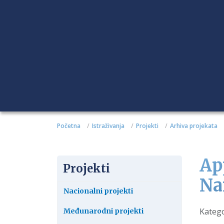
Početna
Istraživanja
Projekti
Arhiva projekata
Ap
Projekti
Na
Nacionalni projekti
Detalj
Katego
Međunarodni projekti