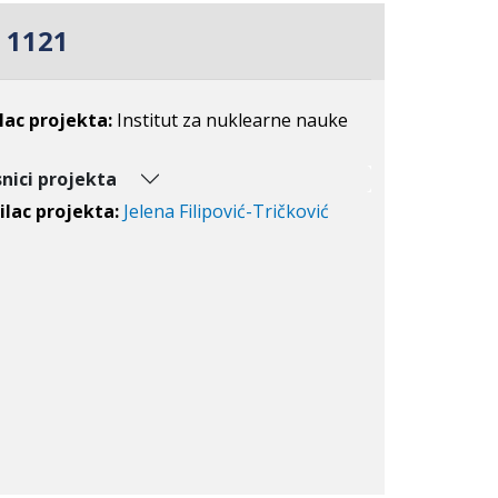
 1121
lac projekta:
Institut za nuklearne nauke
nici projekta
lac projekta:
Jelena Filipović-Tričković