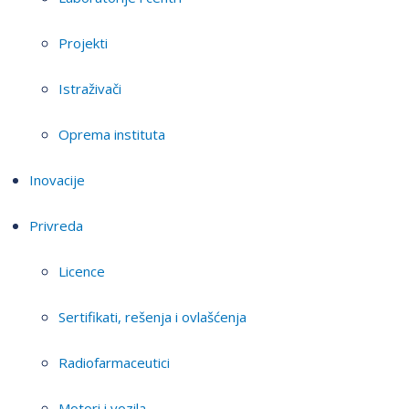
Projekti
Istraživači
Oprema instituta
Inovacije
Privreda
Licence
Sertifikati, rešenja i ovlašćenja
Radiofarmaceutici
Motori i vozila