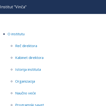
Institut "Vinča"
O institutu
Reč direktora
Kabinet direktora
Istorija instituta
Organizacija
Naučno veće
Programski savet