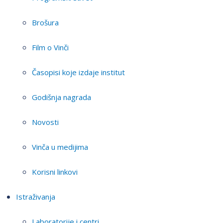
Brošura
Film o Vinči
Časopisi koje izdaje institut
Godišnja nagrada
Novosti
Vinča u medijima
Korisni linkovi
Istraživanja
Laboratorije i centri