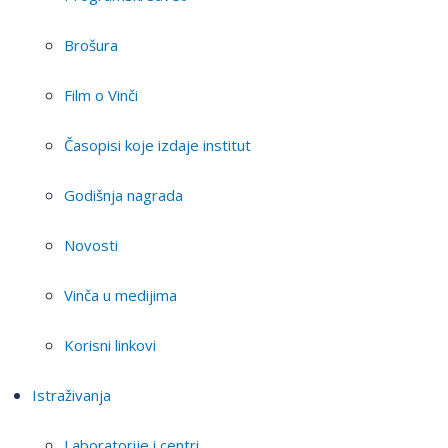
Brošura
Film o Vinči
Časopisi koje izdaje institut
Godišnja nagrada
Novosti
Vinča u medijima
Korisni linkovi
Istraživanja
Laboratorije i centri