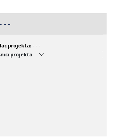
- - -
lac projekta:
- - -
nici projekta