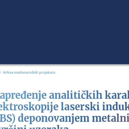
Arhiva međunarodnih projekata
apređenje analitičkih kara
ektroskopije laserski ind
IBS) deponovanjem metalni