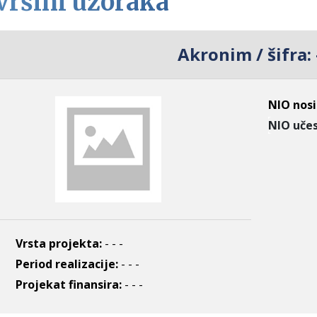
vršini uzoraka
Akronim / šifra:
NIO nosi
NIO učes
Vrsta projekta:
- - -
Period realizacije:
- - -
Projekat finansira:
- - -