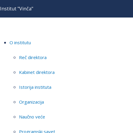
Institut "Vinča"
O institutu
Reč direktora
Kabinet direktora
Istorija instituta
Organizacija
Naučno veće
Programski savet