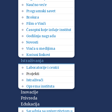
Naučno veće
Programski savet
Brošura
Film o Vinči
Časopisi koje izdaje institut
Godišnja nagrada
Novosti
Vinča u medijima
Korisni linkovi
Istraživanja
Laboratorije i centri
Projekti
Istraživači
Oprema instituta
Inovacije
Privreda
Edukacija
Saradnja sa univerzitetom u