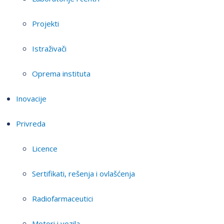
Projekti
Istraživači
Oprema instituta
Inovacije
Privreda
Licence
Sertifikati, rešenja i ovlašćenja
Radiofarmaceutici
Motori i vozila