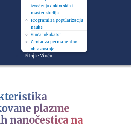
izvođenju doktorskih i
master studija
Programi za popularizaciju
nauke
Vinča inkubator
Centar za permanentno
obrazovanje
Pitajte Vinču
kteristika
ukovane plazme
h nanočestica na