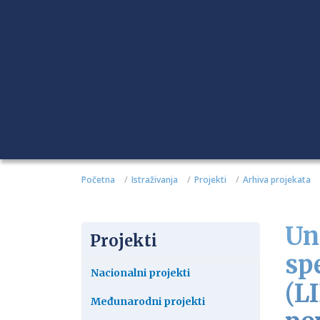
Početna
Istraživanja
Projekti
Arhiva projekata
Un
Projekti
sp
Nacionalni projekti
(L
Međunarodni projekti