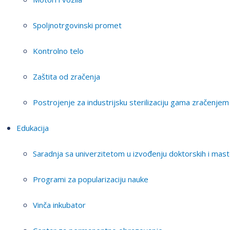
Spoljnotrgovinski promet
Kontrolno telo
Zaštita od zračenja
Postrojenje za industrijsku sterilizaciju gama zračenjem
Edukacija
Saradnja sa univerzitetom u izvođenju doktorskih i mast
Programi za popularizaciju nauke
Vinča inkubator