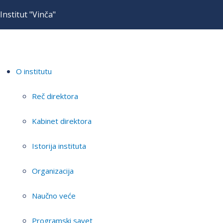
Institut "Vinča"
O institutu
Reč direktora
Kabinet direktora
Istorija instituta
Organizacija
Naučno veće
Programski savet