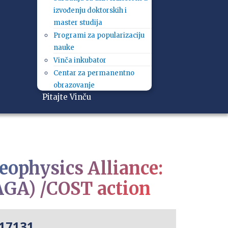
izvođenju doktorskih i
master studija
Programi za popularizaciju
nauke
Vinča inkubator
Centar za permanentno
obrazovanje
Pitajte Vinču
eophysics Alliance:
AGA) /COST action
17131