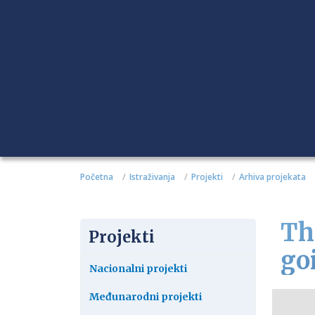
Početna
Istraživanja
Projekti
Arhiva projekata
Th
Projekti
go
Nacionalni projekti
Međunarodni projekti