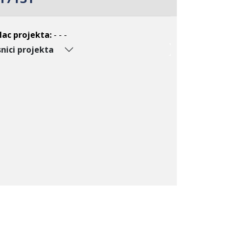
lac projekta:
- - -
nici projekta