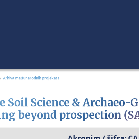
Arhiva međunarodnih projekata
e Soil Science & Archaeo-G
ing beyond prospection (S
Akronim / šifra:
CA