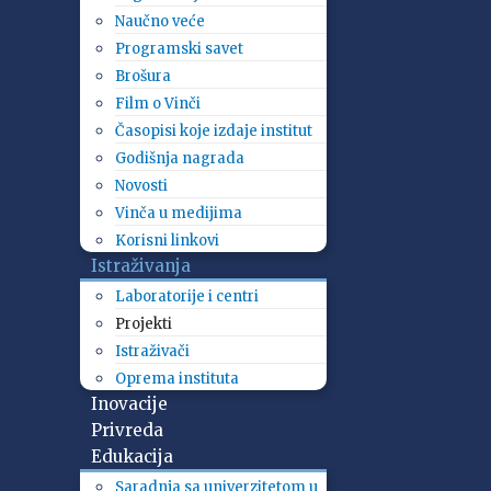
Naučno veće
Programski savet
Brošura
Film o Vinči
Časopisi koje izdaje institut
Godišnja nagrada
Novosti
Vinča u medijima
Korisni linkovi
Istraživanja
Laboratorije i centri
Projekti
Istraživači
Oprema instituta
Inovacije
Privreda
Edukacija
Saradnja sa univerzitetom u