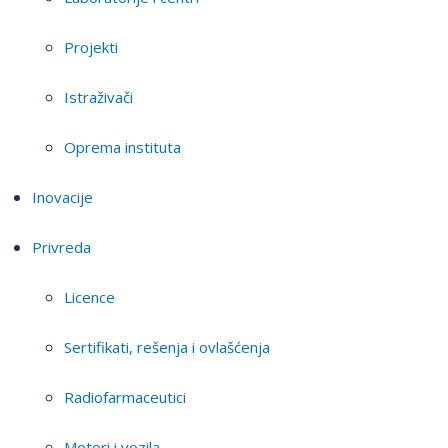
Projekti
Istraživači
Oprema instituta
Inovacije
Privreda
Licence
Sertifikati, rešenja i ovlašćenja
Radiofarmaceutici
Motori i vozila