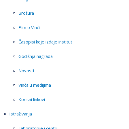
Brošura
Film o Vinči
Časopisi koje izdaje institut
Godišnja nagrada
Novosti
Vinča u medijima
Korisni linkovi
Istraživanja
Laboratorije i centri