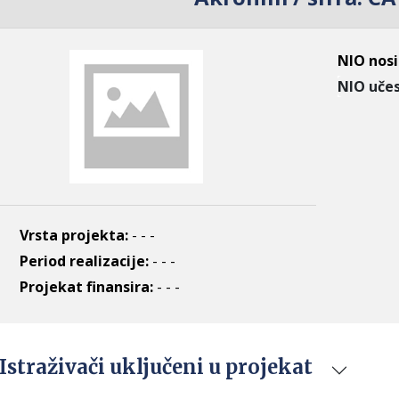
NIO nosi
NIO učes
Vrsta projekta:
- - -
Period realizacije:
- - -
Projekat finansira:
- - -
Istraživači uključeni u projekat