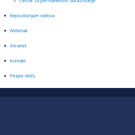
Centar za permanentno obrazovanje
Repozitorijum radova
Webmail
Intranet
Kontakt
Pitajte Vinču