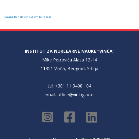
FaLang translation system by Faboba
INSTITUT ZA NUKLEARNE NAUKE “VINČA”
Mike Petrovića Alasa 12-14
11351 Vinča, Beograd, Srbija
tel: +381 11 3408 104
email:
office@vin.bg.ac.rs