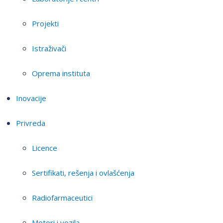
Projekti
Istraživači
Oprema instituta
Inovacije
Privreda
Licence
Sertifikati, rešenja i ovlašćenja
Radiofarmaceutici
Motori i vozila