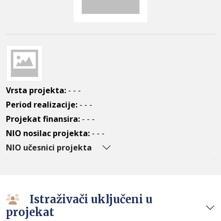
Vrsta projekta:
- - -
Period realizacije:
- - -
Projekat finansira:
- - -
NIO nosilac projekta:
- - -
NIO učesnici projekta
Istraživači uključeni u
projekat