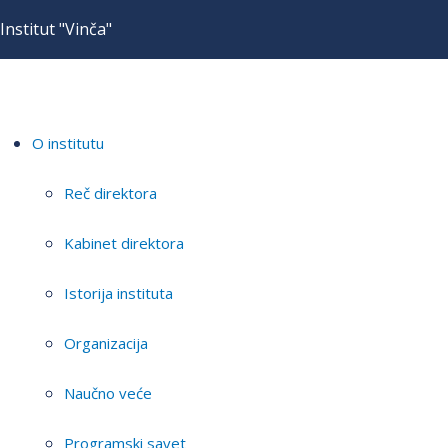
Institut "Vinča"
O institutu
Reč direktora
Kabinet direktora
Istorija instituta
Organizacija
Naučno veće
Programski savet