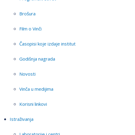
Brošura
Film o Vinči
Časopisi koje izdaje institut
Godišnja nagrada
Novosti
Vinča u medijima
Korisni linkovi
Istraživanja
Laboratorije i centri