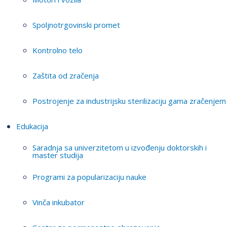
Spoljnotrgovinski promet
Kontrolno telo
Zaštita od zračenja
Postrojenje za industrijsku sterilizaciju gama zračenjem
Edukacija
Saradnja sa univerzitetom u izvođenju doktorskih i
master studija
Programi za popularizaciju nauke
Vinča inkubator