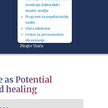
izvođenju doktorskih i
master studija
Programi za popularizaciju
nauke
Vinča inkubator
Centar za permanentno
obrazovanje
Pitajte Vinču
 as Potential
d healing
- - -