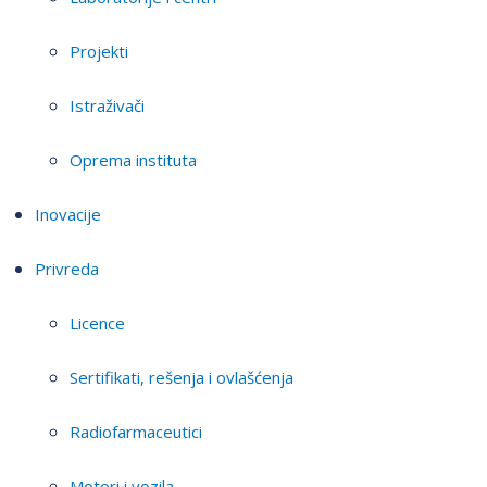
Projekti
Istraživači
Oprema instituta
Inovacije
Privreda
Licence
Sertifikati, rešenja i ovlašćenja
Radiofarmaceutici
Motori i vozila