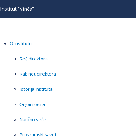
Institut "Vinča"
O institutu
Reč direktora
Kabinet direktora
Istorija instituta
Organizacija
Naučno veće
Programski savet