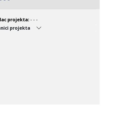
lac projekta:
- - -
nici projekta