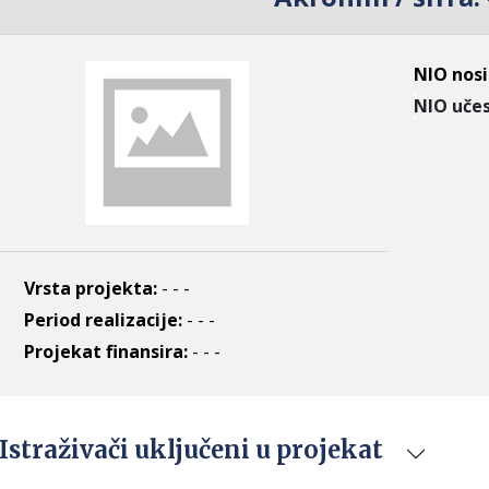
NIO nosi
NIO učes
Vrsta projekta:
- - -
Period realizacije:
- - -
Projekat finansira:
- - -
Istraživači uključeni u projekat