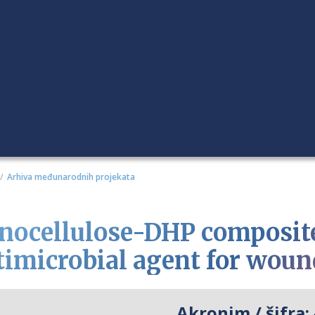
Arhiva međunarodnih projekata
nocellulose-DHP composite
timicrobial agent for woun
Akronim / šifra: