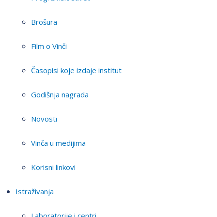
Brošura
Film o Vinči
Časopisi koje izdaje institut
Godišnja nagrada
Novosti
Vinča u medijima
Korisni linkovi
Istraživanja
Laboratorije i centri