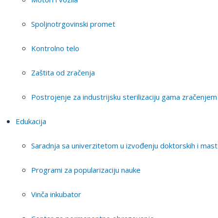
Spoljnotrgovinski promet
Kontrolno telo
Zaštita od zračenja
Postrojenje za industrijsku sterilizaciju gama zračenjem
Edukacija
Saradnja sa univerzitetom u izvođenju doktorskih i mast
Programi za popularizaciju nauke
Vinča inkubator