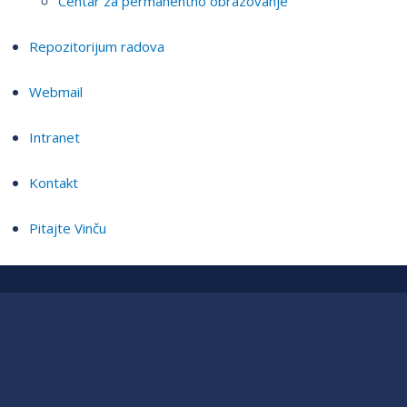
Centar za permanentno obrazovanje
Repozitorijum radova
Webmail
Intranet
Kontakt
Pitajte Vinču