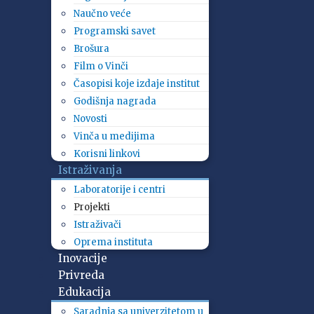
Naučno veće
Programski savet
Brošura
Film o Vinči
Časopisi koje izdaje institut
Godišnja nagrada
Novosti
Vinča u medijima
Korisni linkovi
Istraživanja
Laboratorije i centri
Projekti
Istraživači
Oprema instituta
Inovacije
Privreda
Edukacija
Saradnja sa univerzitetom u