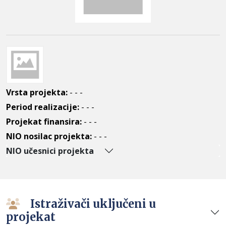
Vrsta projekta:
- - -
Period realizacije:
- - -
Projekat finansira:
- - -
NIO nosilac projekta:
- - -
NIO učesnici projekta
Istraživači uključeni u
projekat