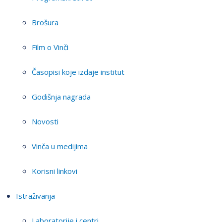
Brošura
Film o Vinči
Časopisi koje izdaje institut
Godišnja nagrada
Novosti
Vinča u medijima
Korisni linkovi
Istraživanja
Laboratorije i centri