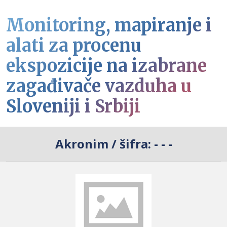
Monitoring, mapiranje i
alati za procenu
ekspozicije na izabrane
zagađivače vazduha u
Sloveniji i Srbiji
Akronim / šifra:
- - -