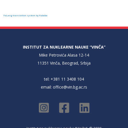
FaLang translation system by Faboba
INSTITUT ZA NUKLEARNE NAUKE “VINČA”
Mike Petrovića Alasa 12-14
11351 Vinča, Beograd, Srbija
tel: +381 11 3408 104
email:
office@vin.bg.ac.rs