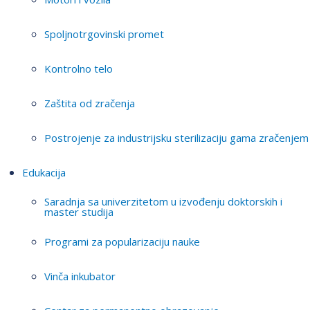
Spoljnotrgovinski promet
Kontrolno telo
Zaštita od zračenja
Postrojenje za industrijsku sterilizaciju gama zračenjem
Edukacija
Saradnja sa univerzitetom u izvođenju doktorskih i
master studija
Programi za popularizaciju nauke
Vinča inkubator