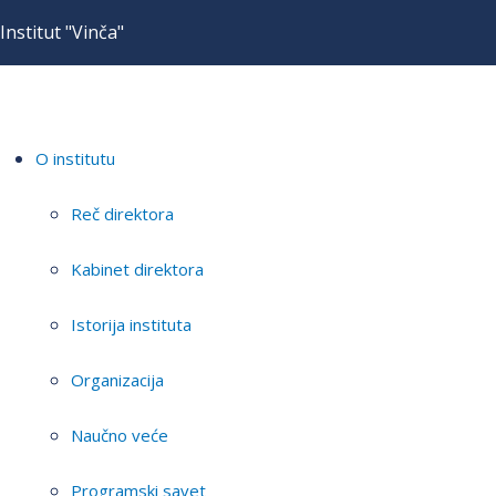
Institut "Vinča"
O institutu
Reč direktora
Kabinet direktora
Istorija instituta
Organizacija
Naučno veće
Programski savet