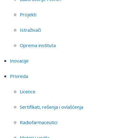
Projekti
Istraživači
Oprema instituta
Inovacije
Privreda
Licence
Sertifikati, rešenja i ovlašćenja
Radiofarmaceutici
Motori i vozila