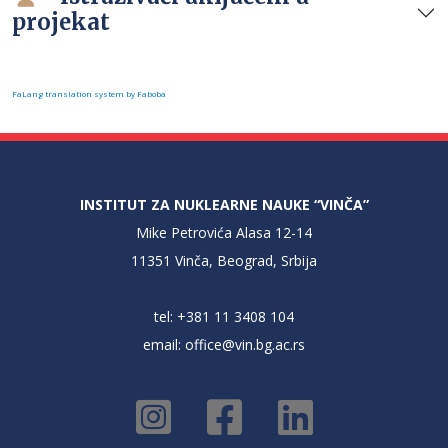
projekat
FaLang translation system by Faboba
INSTITUT ZA NUKLEARNE NAUKE “VINČA”
Mike Petrovića Alasa 12-14
11351 Vinča, Beograd, Srbija
tel: +381 11 3408 104
email:
office@vin.bg.ac.rs