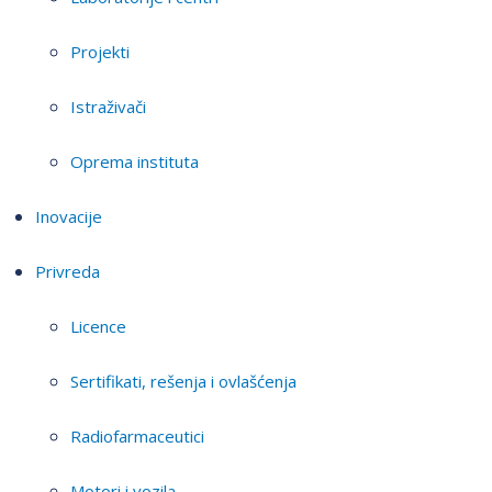
Projekti
Istraživači
Oprema instituta
Inovacije
Privreda
Licence
Sertifikati, rešenja i ovlašćenja
Radiofarmaceutici
Motori i vozila