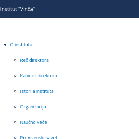
Institut "Vinča"
O institutu
Reč direktora
Kabinet direktora
Istorija instituta
Organizacija
Naučno veće
Programski savet