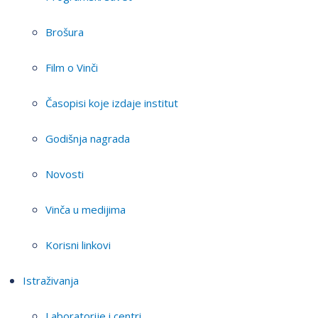
Brošura
Film o Vinči
Časopisi koje izdaje institut
Godišnja nagrada
Novosti
Vinča u medijima
Korisni linkovi
Istraživanja
Laboratorije i centri