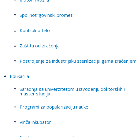
Spoljnotrgovinski promet
Kontrolno telo
Zaštita od zračenja
Postrojenje za industrijsku sterilizaciju gama zračenjem
Edukacija
Saradnja sa univerzitetom u izvođenju doktorskih i
master studija
Programi za popularizaciju nauke
Vinča inkubator