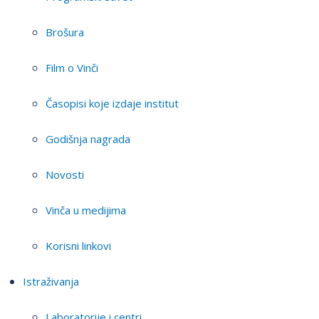
Brošura
Film o Vinči
Časopisi koje izdaje institut
Godišnja nagrada
Novosti
Vinča u medijima
Korisni linkovi
Istraživanja
Laboratorije i centri