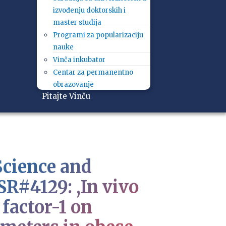
izvođenju doktorskih i
master studija
Programi za popularizaciju
nauke
Vinča inkubator
Centar za permanentno
obrazovanje
Pitajte Vinču
Science and
R#4129: ,In vivo
 factor-1 on