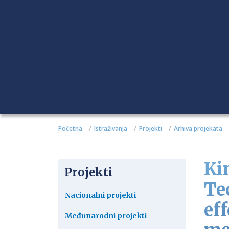
Početna
Istraživanja
Projekti
Arhiva projekata
Ki
Projekti
Te
Nacionalni projekti
eff
Međunarodni projekti