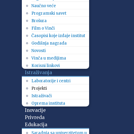
Naučno veće
Programski savet
Brošura
Film o Vinči
Časopisi koje izdaje institut
Godišnja nagrada
Novosti
Vinča u medijima
Korisni linkovi
Istraživanja
Laboratorije i centri
Projekti
Istraživači
Oprema instituta
Inovacije
Privreda
Edukacija
Saradnja sa univerzitetom u