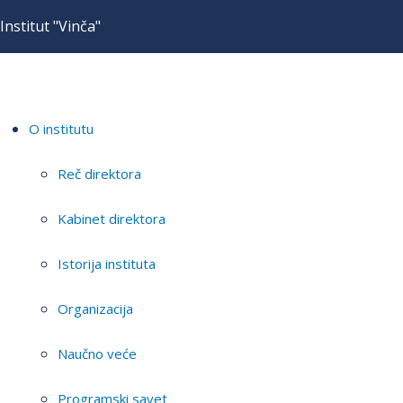
Institut "Vinča"
O institutu
Reč direktora
Kabinet direktora
Istorija instituta
Organizacija
Naučno veće
Programski savet