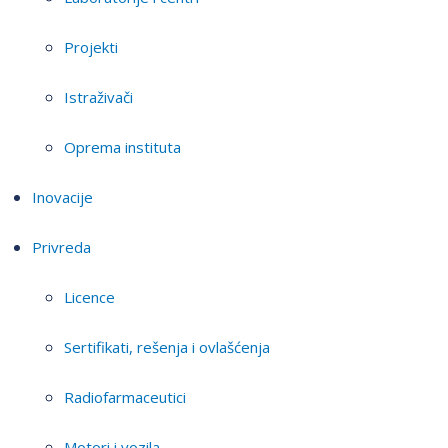
Projekti
Istraživači
Oprema instituta
Inovacije
Privreda
Licence
Sertifikati, rešenja i ovlašćenja
Radiofarmaceutici
Motori i vozila