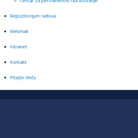
Centar za permanentno obrazovanje
Repozitorijum radova
Webmail
Intranet
Kontakt
Pitajte Vinču