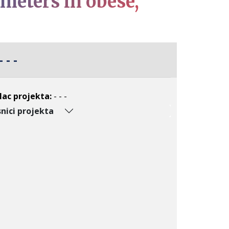
meters in obese,
- - -
lac projekta:
- - -
nici projekta