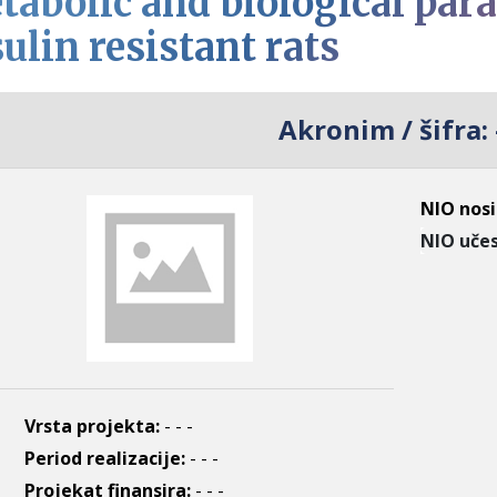
tabolic and biological para
ulin resistant rats
Akronim / šifra:
NIO nosi
NIO učes
Vrsta projekta:
- - -
Period realizacije:
- - -
Projekat finansira:
- - -