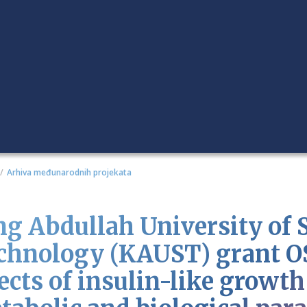
Arhiva međunarodnih projekata
ng Abdullah University of 
chnology (KAUST) grant OS
ects of insulin-like growth