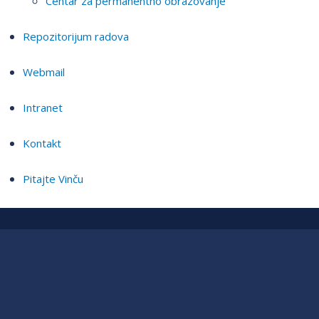
Centar za permanentno obrazovanje
Repozitorijum radova
Webmail
Intranet
Kontakt
Pitajte Vinču