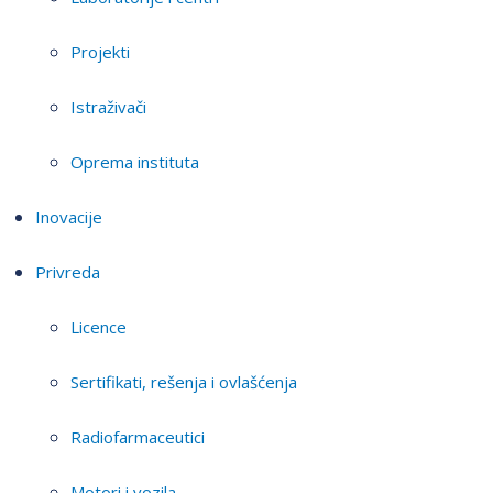
Projekti
Istraživači
Oprema instituta
Inovacije
Privreda
Licence
Sertifikati, rešenja i ovlašćenja
Radiofarmaceutici
Motori i vozila