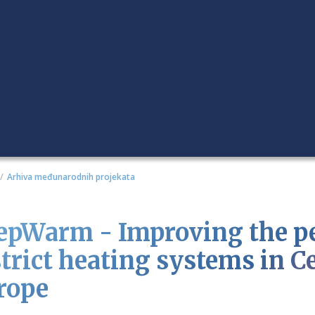
Arhiva međunarodnih projekata
epWarm - Improving the p
strict heating systems in C
rope