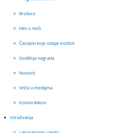
Brošura
Film o Vinči
Časopisi koje izdaje institut
Godišnja nagrada
Novosti
Vinča u medijima
Korisni linkovi
Istraživanja
Laboratorije i centri