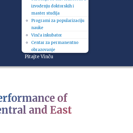
izvođenju doktorskih i
master studija
Programi za popularizaciju
nauke
Vinča inkubator
Centar za permanentno
obrazovanje
Pitajte Vinču
erformance of
entral and East