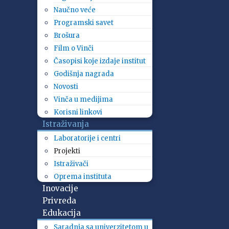
Naučno veće
Programski savet
Brošura
Film o Vinči
Časopisi koje izdaje institut
Godišnja nagrada
Novosti
Vinča u medijima
Korisni linkovi
Istraživanja
Laboratorije i centri
Projekti
Istraživači
Oprema instituta
Inovacije
Privreda
Edukacija
Saradnja sa univerzitetom u