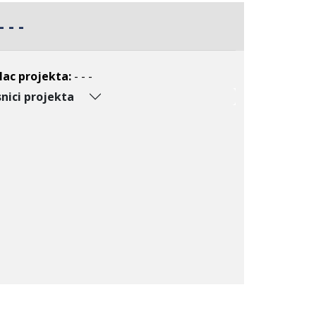
- - -
lac projekta:
- - -
nici projekta