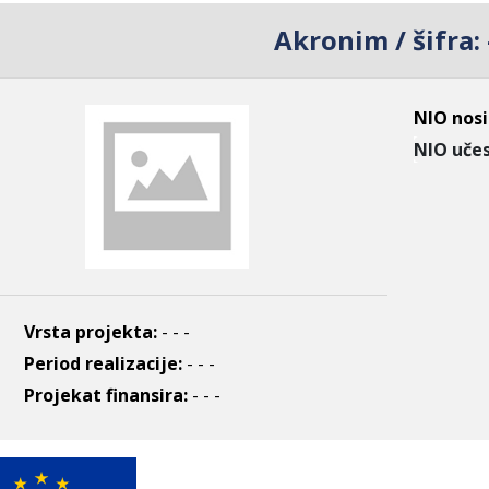
Akronim / šifra:
NIO nosi
NIO učes
Vrsta projekta:
- - -
Period realizacije:
- - -
Projekat finansira:
- - -