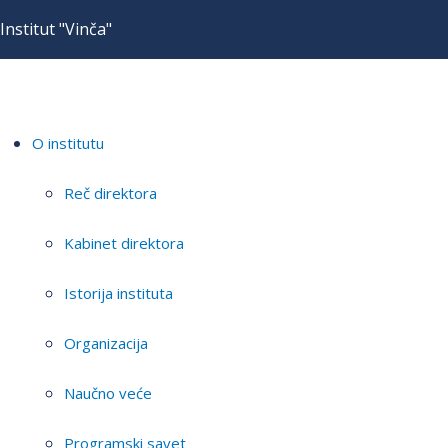
Institut "Vinča"
O institutu
Reč direktora
Kabinet direktora
Istorija instituta
Organizacija
Naučno veće
Programski savet