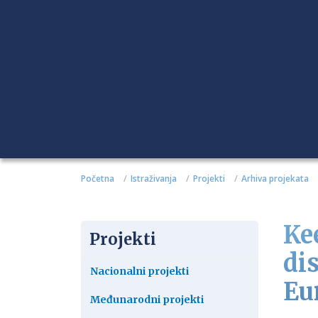
Početna
Istraživanja
Projekti
Arhiva projekata
Ke
Projekti
di
Nacionalni projekti
Eu
Međunarodni projekti