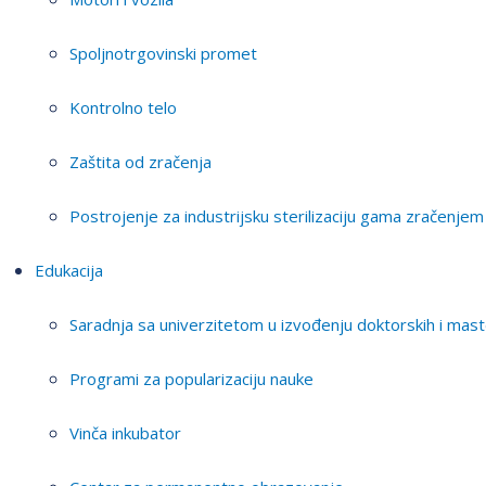
Spoljnotrgovinski promet
Kontrolno telo
Zaštita od zračenja
Postrojenje za industrijsku sterilizaciju gama zračenjem
Edukacija
Saradnja sa univerzitetom u izvođenju doktorskih i mast
Programi za popularizaciju nauke
Vinča inkubator