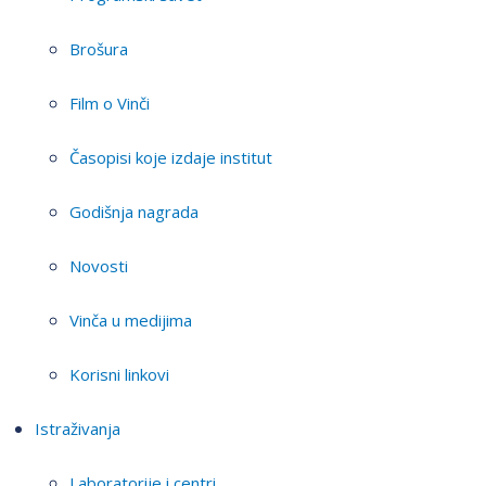
Brošura
Film o Vinči
Časopisi koje izdaje institut
Godišnja nagrada
Novosti
Vinča u medijima
Korisni linkovi
Istraživanja
Laboratorije i centri