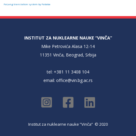
FaLang translation system by Faboba
INSTITUT ZA NUKLEARNE NAUKE “VINČA”
Mike Petrovića Alasa 12-14
11351 Vinča, Beograd, Srbija
tel: +381 11 3408 104
email:
office@vin.bg.ac.rs
Institut za nuklearne nauke ”Vinča” © 2020