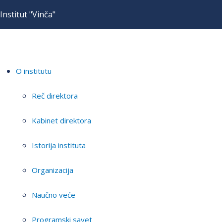
Institut "Vinča"
O institutu
Reč direktora
Kabinet direktora
Istorija instituta
Organizacija
Naučno veće
Programski savet