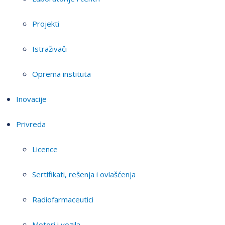
Projekti
Istraživači
Oprema instituta
Inovacije
Privreda
Licence
Sertifikati, rešenja i ovlašćenja
Radiofarmaceutici
Motori i vozila