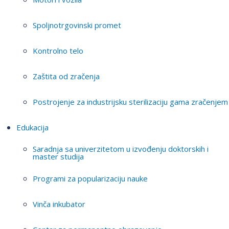
Spoljnotrgovinski promet
Kontrolno telo
Zaštita od zračenja
Postrojenje za industrijsku sterilizaciju gama zračenjem
Edukacija
Saradnja sa univerzitetom u izvođenju doktorskih i
master studija
Programi za popularizaciju nauke
Vinča inkubator