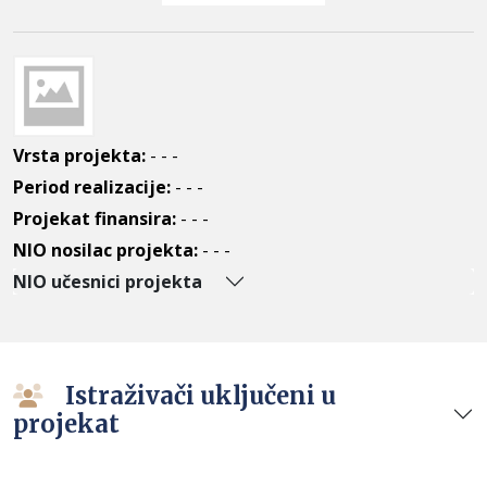
Vrsta projekta:
- - -
Period realizacije:
- - -
Projekat finansira:
- - -
NIO nosilac projekta:
- - -
NIO učesnici projekta
Istraživači uključeni u
projekat