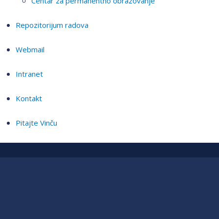
Centar za permanentno obrazovanje
Repozitorijum radova
Webmail
Intranet
Kontakt
Pitajte Vinču