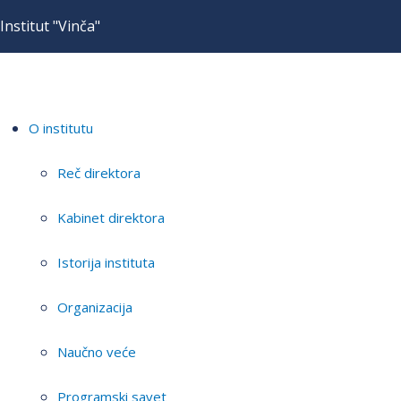
Institut "Vinča"
O institutu
Reč direktora
Kabinet direktora
Istorija instituta
Organizacija
Naučno veće
Programski savet