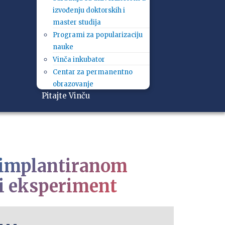
izvođenju doktorskih i
master studija
Programi za popularizaciju
nauke
Vinča inkubator
Centar za permanentno
obrazovanje
Pitajte Vinču
 implantiranom
 i eksperiment
- - -