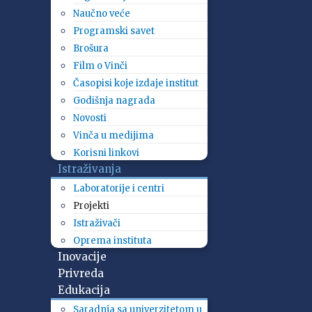
Naučno veće
Programski savet
Brošura
Film o Vinči
Časopisi koje izdaje institut
Godišnja nagrada
Novosti
Vinča u medijima
Korisni linkovi
Istraživanja
Laboratorije i centri
Projekti
Istraživači
Oprema instituta
Inovacije
Privreda
Edukacija
Saradnja sa univerzitetom u