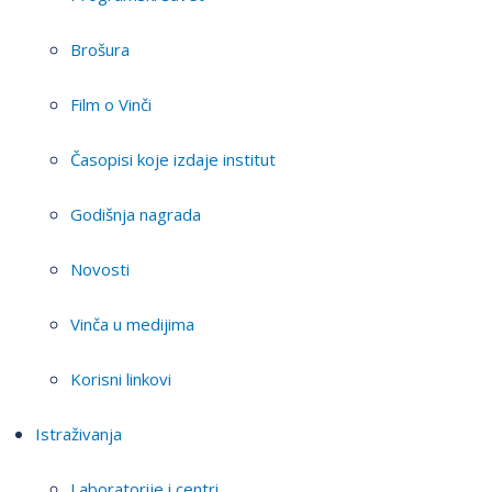
Brošura
Film o Vinči
Časopisi koje izdaje institut
Godišnja nagrada
Novosti
Vinča u medijima
Korisni linkovi
Istraživanja
Laboratorije i centri