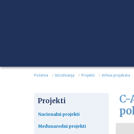
Početna
Istraživanja
Projekti
Arhiva projekata
C-
Projekti
po
Nacionalni projekti
Međunarodni projekti