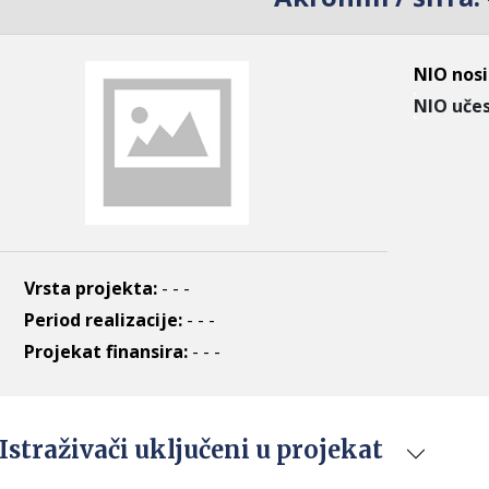
NIO nosi
NIO učes
Vrsta projekta:
- - -
Period realizacije:
- - -
Projekat finansira:
- - -
Istraživači uključeni u projekat