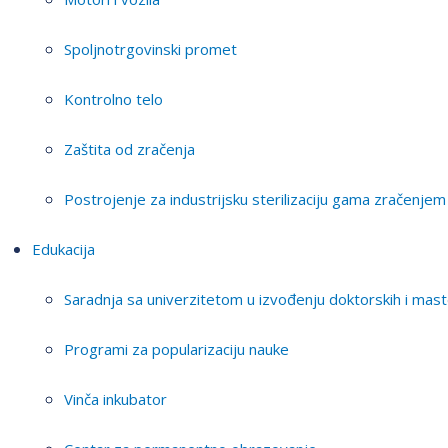
Spoljnotrgovinski promet
Kontrolno telo
Zaštita od zračenja
Postrojenje za industrijsku sterilizaciju gama zračenjem
Edukacija
Saradnja sa univerzitetom u izvođenju doktorskih i mast
Programi za popularizaciju nauke
Vinča inkubator