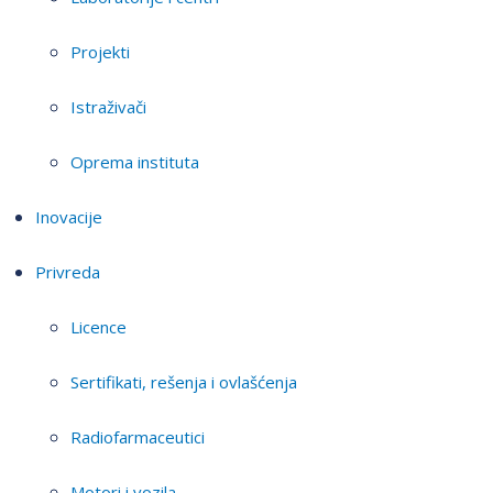
Projekti
Istraživači
Oprema instituta
Inovacije
Privreda
Licence
Sertifikati, rešenja i ovlašćenja
Radiofarmaceutici
Motori i vozila