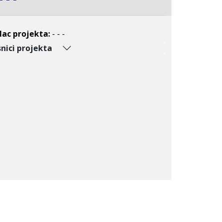
lac projekta:
- - -
nici projekta