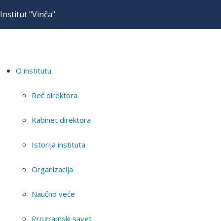
Institut "Vinča"
O institutu
Reč direktora
Kabinet direktora
Istorija instituta
Organizacija
Naučno veće
Programski savet