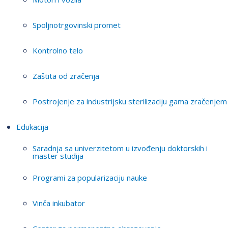
Spoljnotrgovinski promet
Kontrolno telo
Zaštita od zračenja
Postrojenje za industrijsku sterilizaciju gama zračenjem
Edukacija
Saradnja sa univerzitetom u izvođenju doktorskih i
master studija
Programi za popularizaciju nauke
Vinča inkubator