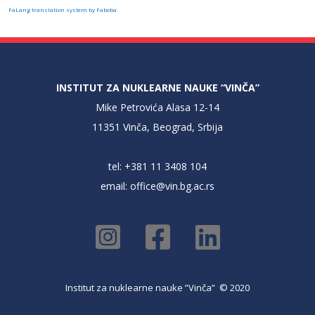
FaLang translation system by Faboba
INSTITUT ZA NUKLEARNE NAUKE “VINČA”
Mike Petrovića Alasa 12-14
11351 Vinča, Beograd, Srbija
tel: +381 11 3408 104
email:
office@vin.bg.ac.rs
Institut za nuklearne nauke ”Vinča” © 2020