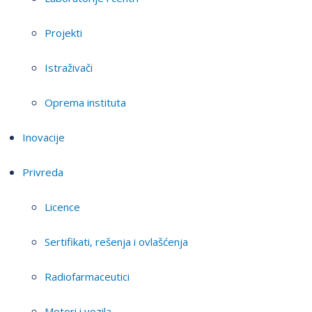
Projekti
Istraživači
Oprema instituta
Inovacije
Privreda
Licence
Sertifikati, rešenja i ovlašćenja
Radiofarmaceutici
Motori i vozila