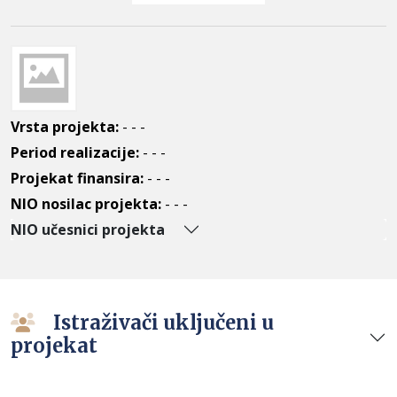
Vrsta projekta:
- - -
Period realizacije:
- - -
Projekat finansira:
- - -
NIO nosilac projekta:
- - -
NIO učesnici projekta
Istraživači uključeni u
projekat