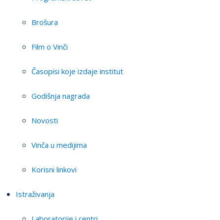
Brošura
Film o Vinči
Časopisi koje izdaje institut
Godišnja nagrada
Novosti
Vinča u medijima
Korisni linkovi
Istraživanja
Laboratorije i centri