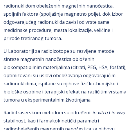
radionuklidom obeleženih magnetnih nanočestica,
spoljnih faktora (spoljašnje magnetno polje), dok izbor
odgovarajućeg radionuklida zavisi od vrste same
medicinske procedure, mesta lokalizacije, veličine i
prirode tretiranog tumora.
U Laboratoriji za radioizotope su razvijene metode
sinteze magnetnih nanočestica obloženih
biokompatibilnim materijalima (citrati, PEG, HSA, fosfati),
optimizovani su uslovi obeležavanja odgovarajućim
radionuklidima, ispitane su njihove fizičko-hemijske i
biološke osobine i terapijski efekat na različitim vrstama
tumora u eksperimentalnim životinjama.
Radiotraserskom metodom su određeni:
in vitro
i
in vivo
stabilnost, kao i farmakokinetički parametri
radioobeleženih magnetnih nanočestica za njihovu