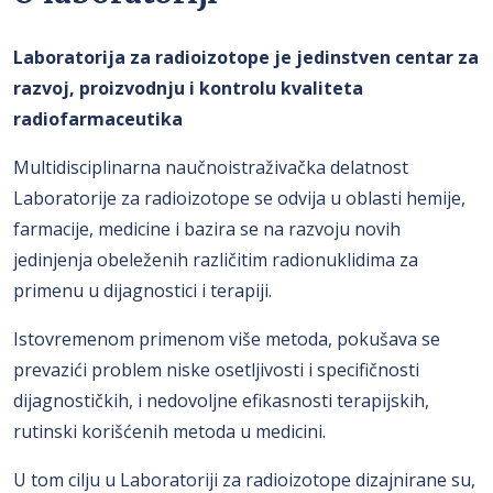
Laboratorija za radioizotope je jedinstven centar za
razvoj, proizvodnju i kontrolu kvaliteta
radiofarmaceutika
Multidisciplinarna naučnoistraživačka delatnost
Laboratorije za radioizotope se odvija u oblasti hemije,
farmacije, medicine i bazira se na razvoju novih
jedinjenja obeleženih različitim radionuklidima za
primenu u dijagnostici i terapiji.
Istovremenom primenom više metoda, pokušava se
prevazići problem niske osetljivosti i specifičnosti
dijagnostičkih, i nedovoljne efikasnosti terapijskih,
rutinski korišćenih metoda u medicini.
U tom cilju u Laboratoriji za radioizotope dizajnirane su,