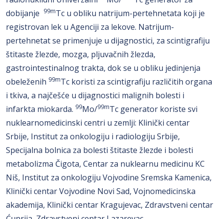
99m
dobijanje
Tc u obliku natrijum-pertehnetata koji je
registrovan lek u Agenciji za lekove. Natrijum-
pertehnetat se primenjuje u dijagnostici, za scintigrafiju
štitaste žlezde, mozga, pljuvačnih žlezda,
gastrointestinalnog trakta, dok se u obliku jedinjenja
99m
obeleženih
Tc koristi za scintigrafiju različitih organa
i tkiva, a najčešće u dijagnostici malignih bolesti i
99
99m
infarkta miokarda.
Mo/
Tc generator koriste svi
nuklearnomedicinski centri u zemlji: Klinički centar
Srbije, Institut za onkologiju i radiologiju Srbije,
Specijalna bolnica za bolesti štitaste žlezde i bolesti
metabolizma Čigota, Centar za nuklearnu medicinu KC
Niš, Institut za onkologiju Vojvodine Sremska Kamenica,
Klinički centar Vojvodine Novi Sad, Vojnomedicinska
akademija, Klinički centar Kragujevac, Zdravstveni centar
Ćuprija, Zdravstveni centar Lazarevac.