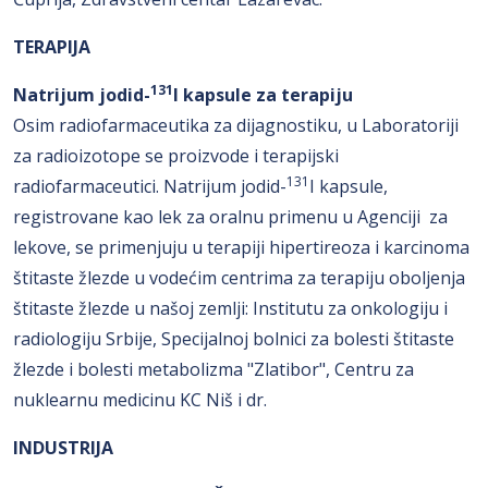
TERAPIJA
131
Natrijum jodid-
I kapsule za terapiju
Osim radiofarmaceutika za dijagnostiku, u Laboratoriji
za radioizotope se proizvode i terapijski
131
radiofarmaceutici. Natrijum jodid-
I kapsule,
registrovane kao lek za oralnu primenu u Agenciji za
lekove, se primenjuju u terapiji hipertireoza i karcinoma
štitaste žlezde u vodećim centrima za terapiju oboljenja
štitaste žlezde u našoj zemlji: Institutu za onkologiju i
radiologiju Srbije, Specijalnoj bolnici za bolesti štitaste
žlezde i bolesti metabolizma "Zlatibor", Centru za
nuklearnu medicinu KC Niš i dr.
INDUSTRIJA