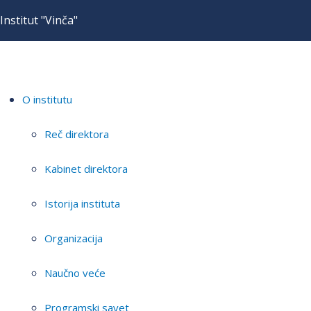
Institut "Vinča"
O institutu
Reč direktora
Kabinet direktora
Istorija instituta
Organizacija
Naučno veće
Programski savet