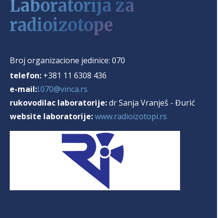
Laboratorija za
radioizotope
Broj organizacione jedinice:
070
telefon:
+381 11 6308 436
e-mail:
l.070@vinca.rs
rukovodilac laboratorije:
dr Sanja Vranješ - Đurić
website laboratorije:
www.radioizotopi.rs