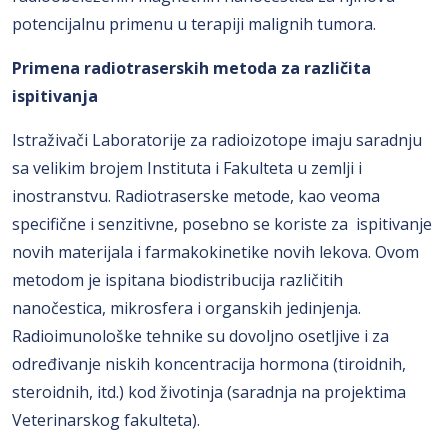
potencijalnu primenu u terapiji malignih tumora.
Primena radiotraserskih metoda za različita
ispitivanja
Istraživači Laboratorije za radioizotope imaju saradnju
sa velikim brojem Instituta i Fakulteta u zemlji i
inostranstvu. Radiotraserske metode, kao veoma
specifične i senzitivne, posebno se koriste za ispitivanje
novih materijala i farmakokinetike novih lekova. Ovom
metodom je ispitana biodistribucija različitih
nanočestica, mikrosfera i organskih jedinjenja.
Radioimunološke tehnike su dovoljno osetljive i za
određivanje niskih koncentracija hormona (tiroidnih,
steroidnih, itd.) kod životinja (saradnja na projektima
Veterinarskog fakulteta).