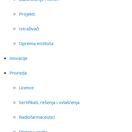
Projekti
Istraživači
Oprema instituta
Inovacije
Privreda
Licence
Sertifikati, rešenja i ovlašćenja
Radiofarmaceutici
Motori i vozila