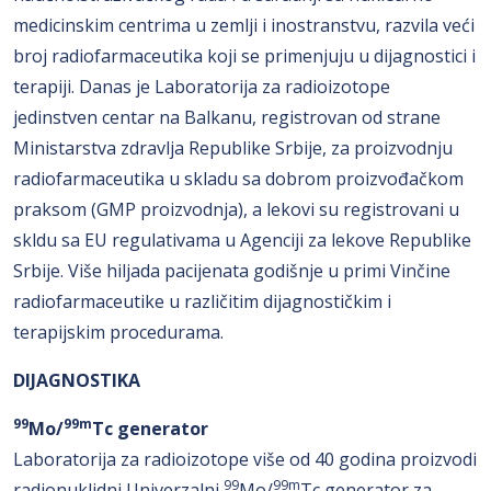
medicinskim centrima u zemlji i inostranstvu, razvila veći
broj radiofarmaceutika koji se primenjuju u dijagnostici i
terapiji. Danas je Laboratorija za radioizotope
jedinstven centar na Balkanu, registrovan od strane
Ministarstva zdravlja Republike Srbije, za proizvodnju
radiofarmaceutika u skladu sa dobrom proizvođačkom
praksom (GMP proizvodnja), a lekovi su registrovani u
skldu sa EU regulativama u Agenciji za lekove Republike
Srbije. Više hiljada pacijenata godišnje u primi Vinčine
radiofarmaceutike u različitim dijagnostičkim i
terapijskim procedurama.
DIJAGNOSTIKA
99
99m
Mo/
Tc generator
Laboratorija za radioizotope više od 40 godina proizvodi
99
99m
radionuklidni Univerzalni
Mo/
Tc generator za