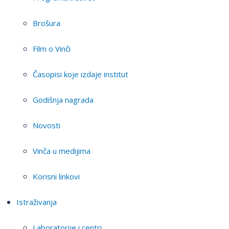
Brošura
Film o Vinči
Časopisi koje izdaje institut
Godišnja nagrada
Novosti
Vinča u medijima
Korisni linkovi
Istraživanja
Laboratorije i centri