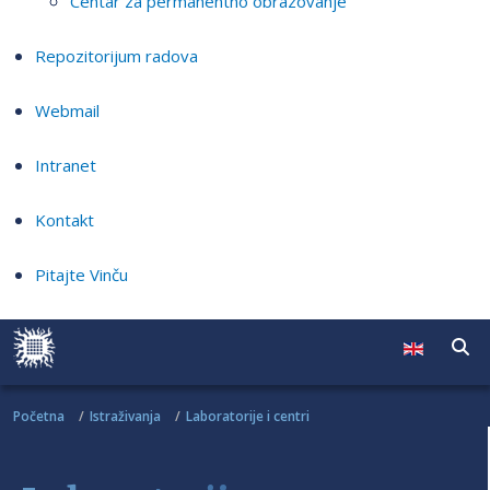
Centar za permanentno obrazovanje
Repozitorijum radova
Webmail
Intranet
Kontakt
Pitajte Vinču
Početna
Istraživanja
Laboratorije i centri