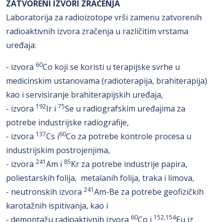
ZATVORENI IZVORI ZRAČENJA
Laboratorija za radioizotope vrši zamenu zatvorenih
radioaktivnih izvora zračenja u različitim vrstama
uređaja:
60
- izvora
Co koji se koristi u terapijske svrhe u
medicinskim ustanovama (radioterapija, brahiterapija)
kao i servisiranje brahiterapijskih uređaja,
192
75
- izvora
Ir i
Se u radiografskim uređajima za
potrebe industrijske radiografije,
137
60
- izvora
Cs i
Co za potrebe kontrole procesa u
industrijskim postrojenjima,
241
85
- izvora
Am i
Kr za potrebe industrije papira,
poliestarskih folija, metalanih folija, traka i limova,
241
- neutronskih izvora
Am-Be za potrebe geofizičkih
karotažnih ispitivanja, kao i
60
152,154
- demontažu radioaktivnih izvora
Co i
Eu iz