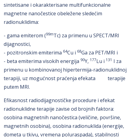
sintetisane i okarakterisane multifunkcionalne
magnetne nanočestice obeležene sledećim
radionuklidima:
99m
- gama emiterom (
Tc) za primenu u SPECT/MRI
dijagnostici,
64
68
- pozitronskim emiterima
Cu i
Ga za PET/MRI i
90
177
131
- beta emiterima visokih energija
Y,
Lu i
I za
primenu u kombinovanoj hipertermija-radionuklidnoj
terapiji, uz mogućnost praćenja efekata terapije
putem MRI.
Efikasnost radiodijagnostičke procedure i efekat
radionuklidne terapije zavise od brojnih faktora:
osobina magnetnih nanočestica (veličine, površine,
magnetnih osobina), osobina radionuklida (energije,
dometa u tkivu, vremena poluraspada), stabilnosti