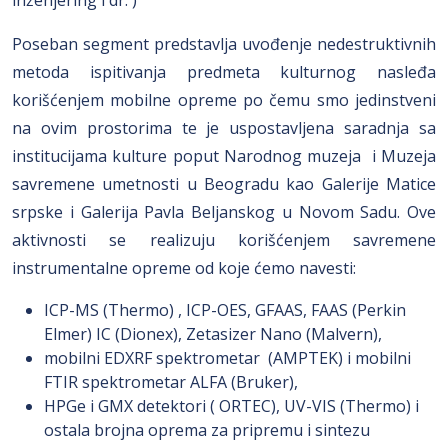
inženjering i dr. )
Poseban segment predstavlja uvođenje nedestruktivnih
metoda ispitivanja predmeta kulturnog nasleđa
korišćenjem mobilne opreme po čemu smo jedinstveni
na ovim prostorima te je uspostavljena saradnja sa
institucijama kulture poput Narodnog muzeja i Muzeja
savremene umetnosti u Beogradu kao Galerije Matice
srpske i Galerija Pavla Beljanskog u Novom Sadu. Ove
aktivnosti se realizuju korišćenjem savremene
instrumentalne opreme od koje ćemo navesti:
ICP-MS (Thermo) , ICP-OES, GFAAS, FAAS (Perkin
Elmer) IC (Dionex), Zetasizer Nano (Malvern),
mobilni EDXRF spektrometar (AMPTEK) i mobilni
FTIR spektrometar ALFA (Bruker),
HPGe i GMX detektori ( ORTEC), UV-VIS (Thermo) i
ostala brojna oprema za pripremu i sintezu