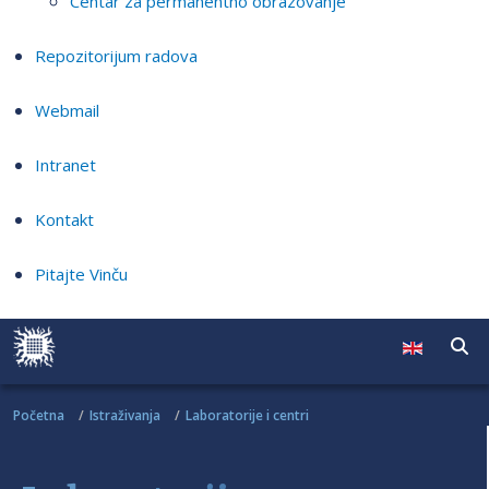
Centar za permanentno obrazovanje
Repozitorijum radova
Webmail
Intranet
Kontakt
Pitajte Vinču
Početna
Istraživanja
Laboratorije i centri