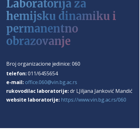
Laboratorija za
hemijsku dinamiku i
permanentno
obrazovanje
Broj organizacione jedinice:
060
telefon:
011/6455654
e-mail:
office.060@vin.bg.ac.rs
rukovodilac laboratorije:
dr LJiljana Janković Mandić
website laboratorije:
https://www.vin.bg.ac.rs/060