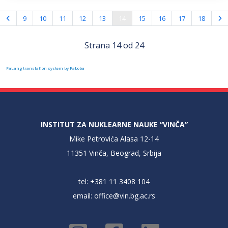
9
10
11
12
13
14
15
16
17
18
Strana 14 od 24
FaLang translation system by Faboba
INSTITUT ZA NUKLEARNE NAUKE “VINČA”
Mike Petrovića Alasa 12-14
11351 Vinča, Beograd, Srbija
tel: +381 11 3408 104
email:
office@vin.bg.ac.rs