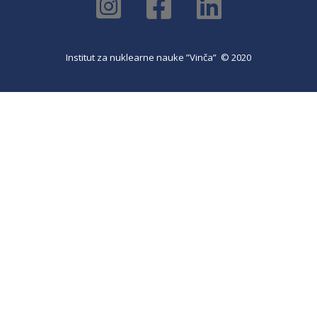
Institut za nuklearne nauke ”Vinča” © 2020