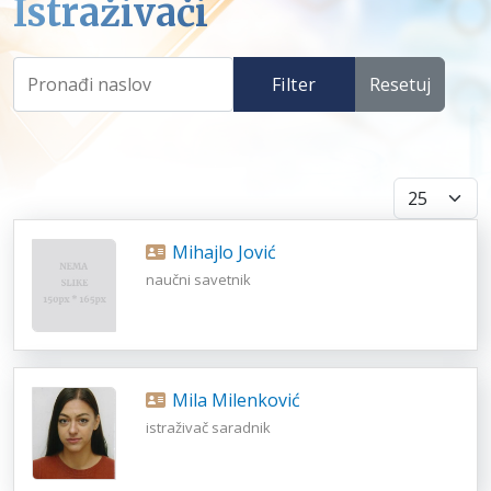
Istraživači
Filter
Resetuj
Prikaži broj
Mihajlo Jović
naučni savetnik
Mila Milenković
istraživač saradnik