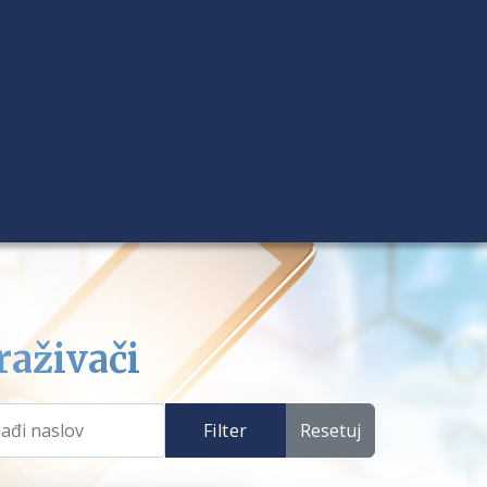
raživači
Filter
Resetuj