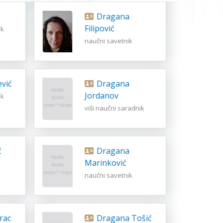
ć
Dragana
Filipović
ik
naučni savetnik
ević
Dragana
Jordanov
ik
viši naučni saradnik
ć
Dragana
Marinković
naučni savetnik
rac
Dragana Tošić