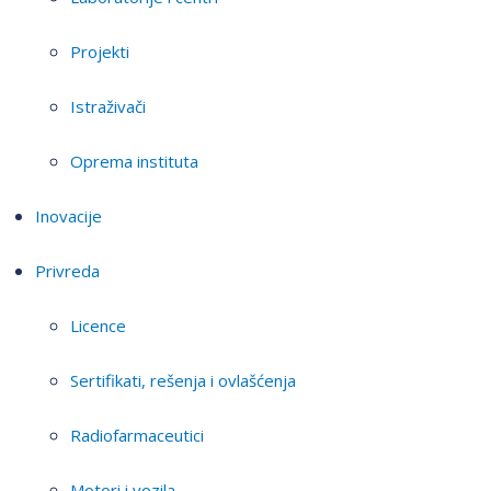
Projekti
Istraživači
Oprema instituta
Inovacije
Privreda
Licence
Sertifikati, rešenja i ovlašćenja
Radiofarmaceutici
Motori i vozila