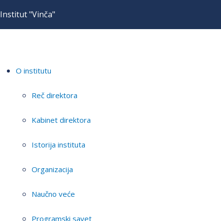
Institut "Vinča"
O institutu
Reč direktora
Kabinet direktora
Istorija instituta
Organizacija
Naučno veće
Programski savet