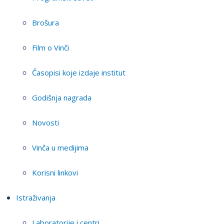
Brošura
Film o Vinči
Časopisi koje izdaje institut
Godišnja nagrada
Novosti
Vinča u medijima
Korisni linkovi
Istraživanja
Laboratorije i centri