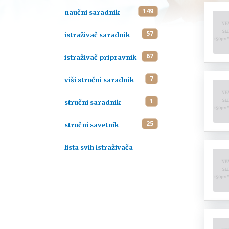
149
naučni saradnik
57
istraživač saradnik
67
istraživač pripravnik
7
viši stručni saradnik
1
stručni saradnik
25
stručni savetnik
lista svih istraživača