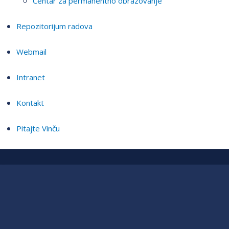
Centar za permanentno obrazovanje
Repozitorijum radova
Webmail
Intranet
Kontakt
Pitajte Vinču