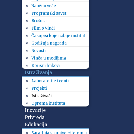
Naučno veće
Programski savet
Brošura
Film o Vinči
Časopisi koje izdaje institut
Godišnja nagrada
Novosti
Vinča u medijima
Korisni linkovi
Istraživanja
Laboratorije i centri
Projekti
Istraživači
Oprema instituta
Inovacije
Privreda
Edukacija
Saradnja sa univerzitetom u