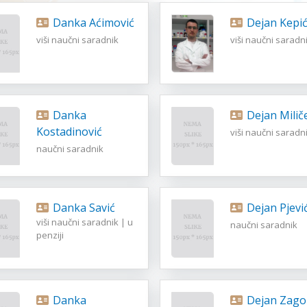
Danka Aćimović
Dejan Kepi
viši naučni saradnik
viši naučni saradn
Danka
Dejan Milič
Kostadinović
viši naučni saradn
naučni saradnik
Danka Savić
Dejan Pjevi
viši naučni saradnik | u
naučni saradnik
penziji
Danka
Dejan Zago