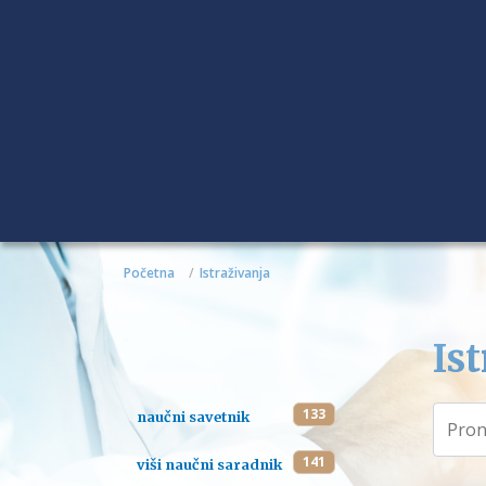
Početna
Istraživanja
Ist
133
naučni savetnik
141
viši naučni saradnik