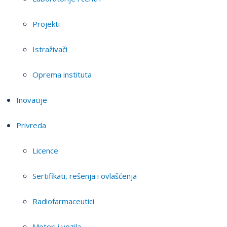
Projekti
Istraživači
Oprema instituta
Inovacije
Privreda
Licence
Sertifikati, rešenja i ovlašćenja
Radiofarmaceutici
Motori i vozila