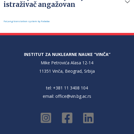
istraživač angažovan
FaLang translation system by Faboba
INSTITUT ZA NUKLEARNE NAUKE “VINČA”
Mike Petrovića Alasa 12-14
11351 Vinča, Beograd, Srbija
tel: +381 11 3408 104
email:
office@vin.bg.ac.rs