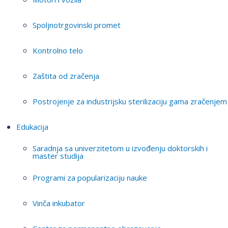
Spoljnotrgovinski promet
Kontrolno telo
Zaštita od zračenja
Postrojenje za industrijsku sterilizaciju gama zračenjem
Edukacija
Saradnja sa univerzitetom u izvođenju doktorskih i
master studija
Programi za popularizaciju nauke
Vinča inkubator