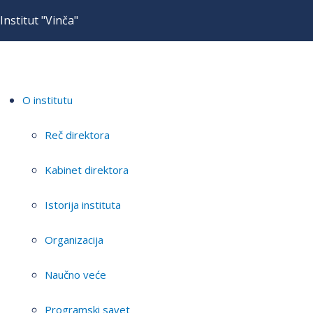
Institut "Vinča"
O institutu
Reč direktora
Kabinet direktora
Istorija instituta
Organizacija
Naučno veće
Programski savet