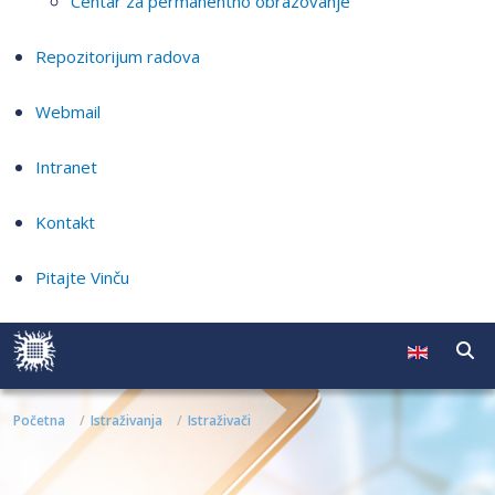
Centar za permanentno obrazovanje
Repozitorijum radova
Webmail
Intranet
Kontakt
Pitajte Vinču
Početna
Istraživanja
Istraživači