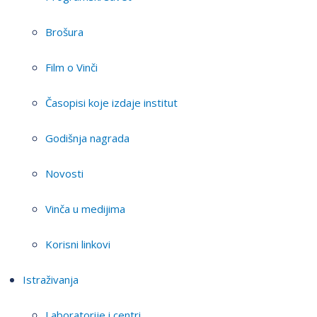
Brošura
Film o Vinči
Časopisi koje izdaje institut
Godišnja nagrada
Novosti
Vinča u medijima
Korisni linkovi
Istraživanja
Laboratorije i centri